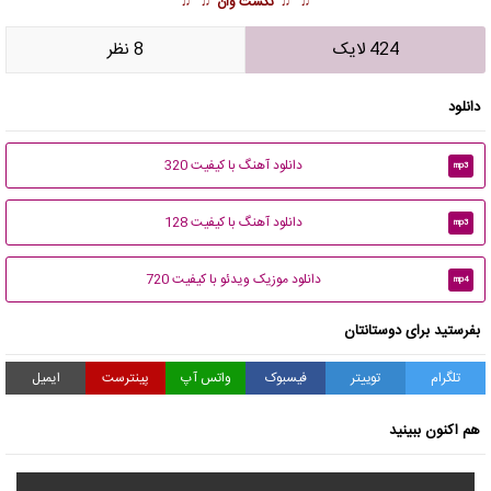
♫ ♫
نکست وان
♫ ♫
424 لایک
8 نظر
دانلود
دانلود آهنگ با کیفیت 320
mp3
دانلود آهنگ با کیفیت 128
mp3
دانلود موزیک ویدئو با کیفیت 720
mp4
بفرستید برای دوستانتان
تلگرام
توییتر
فیسبوک
واتس آپ
پینترست
ایمیل
هم اکنون ببینید