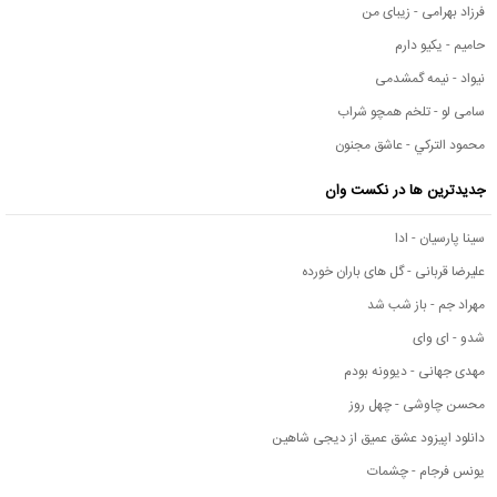
فرزاد بهرامی - زیبای من
حامیم - یکیو دارم
نیواد - نیمه گمشدمی
سامی لو - تلخم همچو شراب
محمود التركي - عاشق مجنون
جدیدترین ها در نکست وان
سینا پارسیان - ادا
علیرضا قربانی - گل های باران خورده
مهراد جم - باز شب شد
شدو - ای وای
مهدی جهانی - دیوونه بودم
محسن چاوشی - چهل روز
دانلود اپیزود عشق عمیق از دیجی شاهین
یونس فرجام - چشمات