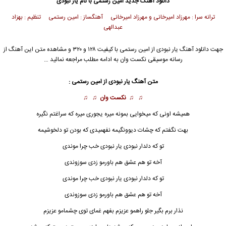
دانلود آهنگ جدید
امین رستمی
با نام یار نبودی
ترانه سرا : مهرزاد امیرخانی و مهرزاد امیرخانی آهنگساز : امین رستمی تنظیم : بهزاد
عبدالهی
جهت دانلود آهنگ یار نبودی از
امین رستمی
با کیفیت ۱۲۸ و ۳۲۰ و مشاهده متن این آهنگ از
رسانه موسیقی نکست وان به ادامه مطلب مراجعه نمائید …
متن آهنگ یار نبودی از
امین رستمی
:
♫ ♫
نکست وان
♫ ♫
همیشه اونی که میخوایی بمونه میره یجوری میره که سراغتم نگیره
بهت نگفتم که چشات دیوونگیمه نفهمیدی که بودن تو دلخوشیمه
تو که دلدار نبودی یار نبودی خب چرا موندی
آخه تو هم عشق هم باورمو زدی سوزوندی
تو که دلدار نبودی
یار نبودی
خب چرا موندی
آخه تو هم عشق هم باورمو زدی سوزوندی
نذار برم بگیر جلو راهمو عزیزم بفهم غمای توی چشمامو عزیزم