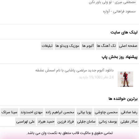
مصطفی میری - تو ولی باور نکن
مسعود فراهانی - آواره
لینک های سایت
صفحه اصلی
تک آهنگ ها
آلبوم ها
موزیک ویدئو ها
تبلیغات
پیشنهاد روز بخش پاپ
دانلود آلبوم جدید مرتضی پاشایی با نام اسمش عشقه
24 نظر | 19,108 بازدید
برترین خواننده ها
رضا صادقی
محسن چاوشی
پویا بیاتی
محسن ابراهیم زاده
مهدی احمدوند
سینا سرلک
سالار عقیلی
یوسف زمانی
سامان جلیلی
فرزاد فرزین
حمید هیراد
علی لهراسبی
تمامی حقوق و مالکیت قالب متعلق به
نکست وان
می باشد.