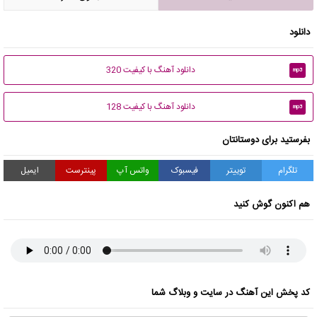
دانلود
دانلود آهنگ با کیفیت 320
mp3
دانلود آهنگ با کیفیت 128
mp3
بفرستید برای دوستانتان
تلگرام
توییتر
فیسبوک
واتس آپ
پینترست
ایمیل
هم اکنون گوش کنید
کد پخش این آهنگ در سایت و وبلاگ شما