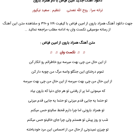
دانلود آهنگ جدید
امین فیاض
با نام همزاد بارون
ترانه سرا : روح الله نعمتی تنظیم : سعید نیکپور
جهت دانلود آهنگ همزاد بارون از
امین فیاض
با کیفیت ۱۲۸ و ۳۲۰ و مشاهده متن این آهنگ
از رسانه موسیقی نکست وان به ادامه مطلب مراجعه نمائید …
متن آهنگ
همزاد بارون
از
امین فیاض
:
♫ ♫
نکست وان
♫ ♫
از این حال من چی بهت میرسه برو خاطراتم رو انکار کن
تموم درختای این جنگلو واسه مرگ من چوبه دار کن
از این حال من چی بهت میرسه از این حال من چی بهت میرسه
که میمونی اما پر از رفتنی تو هر جای دنیا که بارون بیاد
تو حتما یه جایی قدم میزنی تو حتما یه جایی قدم میزنی
تو همزاد بارونی اما چرا دارم قحط سالیتو حس میکنم
شب و روز پیش تو هستم ولی چرا جای خالیتو حس میکنم
تو چیزی نمیدونی از حال من از احساس این مرد خودباخته