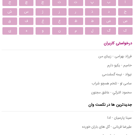
ا
ب
پ
ت
ث
ج
چ
ح
خ
د
ذ
ر
ز
ژ
س
ش
ص
ض
ط
ظ
ع
غ
ف
ق
ک
گ
ل
م
ن
و
ه
ی
درخواستی کاربران
فرزاد بهرامی - زیبای من
حامیم - یکیو دارم
نیواد - نیمه گمشدمی
سامی لو - تلخم همچو شراب
محمود التركي - عاشق مجنون
جدیدترین ها در نکست وان
سینا پارسیان - ادا
علیرضا قربانی - گل های باران خورده