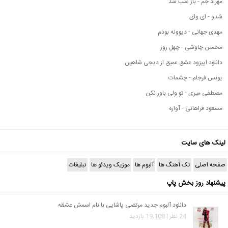
مهراد جم - باز شب شد
شدو - ای وای
مهدی جهانی - دیوونه بودم
محسن چاوشی - چهل روز
دانلود اپیزود عشق عمیق از دیجی شاهین
یونس فرجام - چشمات
مصطفی میری - تو ولی باور نکن
مسعود فراهانی - آواره
لینک های سایت
صفحه اصلی
تک آهنگ ها
آلبوم ها
موزیک ویدئو ها
تبلیغات
پیشنهاد روز بخش پاپ
دانلود آلبوم جدید مرتضی پاشایی با نام اسمش عشقه
24 نظر | 19,108 بازدید