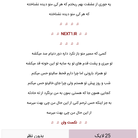
یه جوری از عشقت بهم ریختم که هر کی منو دیده نشناخته
که هر کی منو دیده نشناخته
♫ ♫ ♫ ♫
♫ ♫
NEXT1.IR
♫ ♫
♫ ♫ ♫ ♫
کسی که مسیر منو باز نکرد داره دور دنیام سد میکشه
تو میری و پشت قدم های تو یه سایه تو این خونه قد میکشه
تو همزاد
بارون
ی اما چرا دارم قحط سالیتو حس میکنم
شب و روز پیش تو هستم ولی چرا جای خالیتو حس میکنم
کجایی همون جا که هستی بمون به من برنگرد از ته حادثه
به جز اینکه حس ترحم کنی از این حال من چی بهت میرسه
از این حال من چی بهت میرسه
♫ ♫
نکست وان
♫ ♫
25 لایک
بدون نظر