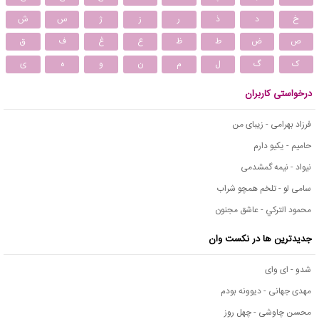
خ
د
ذ
ر
ز
ژ
س
ش
ص
ض
ط
ظ
ع
غ
ف
ق
ک
گ
ل
م
ن
و
ه
ی
درخواستی کاربران
فرزاد بهرامی - زیبای من
حامیم - یکیو دارم
نیواد - نیمه گمشدمی
سامی لو - تلخم همچو شراب
محمود التركي - عاشق مجنون
جدیدترین ها در نکست وان
شدو - ای وای
مهدی جهانی - دیوونه بودم
محسن چاوشی - چهل روز