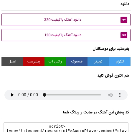
دانلود
دانلود آهنگ با کیفیت 320
mp3
دانلود آهنگ با کیفیت 128
mp3
بفرستید برای دوستانتان
تلگرام
توییتر
فیسبوک
واتس آپ
پینترست
ایمیل
هم اکنون گوش کنید
کد پخش این آهنگ در سایت و وبلاگ شما