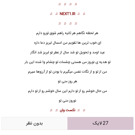
♫ ♫ ♫ ♫
♫ ♫
NEXT1.IR
♫ ♫
♫ ♫ ♫ ♫
هر لحظه نگاهم هر ثانیه راهم شوق تورو دارم
ای خوب ترین ها تقویم من امسال لبریز دعا داره
عید اومد و تحویل تو شد سال از عطر تو لبریز شد انگار
تو هدیه ی نوروز من هستی چشمات تو چشام وا شده این بار
من از تو و از نگات نفس میگیرم با بودن تو از آرزوها سیرم
هر روز منی تو
من حال خوشم رو از تو دارم این
سال خوش
م رو از تو دارم
نوروز منی تو
♫ ♫
نکست وان
♫ ♫
27 لایک
بدون نظر