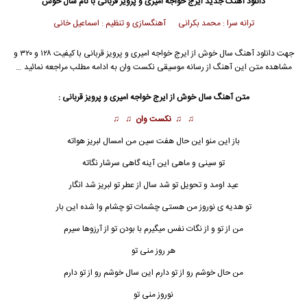
دانلود آهنگ جدید
ایرج خواجه امیری
و پرویز قربانی با نام سال خوش
ترانه سرا : محمد بکرانی آهنگسازی و تنظیم : اسماعیل خانی
جهت دانلود آهنگ سال خوش از
ایرج خواجه امیری
و پرویز قربانی با کیفیت ۱۲۸ و ۳۲۰ و
مشاهده متن این آهنگ از رسانه موسیقی نکست وان به ادامه مطلب مراجعه نمائید …
متن آهنگ
سال خوش
از
ایرج خواجه امیری
و پرویز قربانی :
♫ ♫
نکست وان
♫ ♫
باز این منو این حال هفت سین من امسال لبریز هواته
تو سینی و ماهی این آینه گاهی سرشار نگاته
عید اومد و تحویل تو شد سال از عطر تو لبریز شد انگار
تو هدیه ی نوروز من هستی چشمات تو چشام وا شده این بار
من از تو و از نگات نفس میگیرم با بودن تو از آرزوها سیرم
هر روز منی تو
من حال خوشم رو از تو دارم این سال خوشم رو از تو دارم
نوروز منی تو