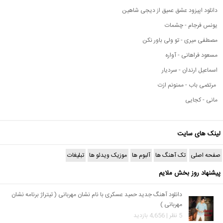
دانلود اپیزود عشق عمیق از دیجی شاهین
یونس فرجام - چشمات
مصطفی میری - تو ولی باور نکن
مسعود فراهانی - آواره
اسماعیل ارندان - سردیار
مرتضی باب - ممنونم ازت
مانی - کجایی
لینک های سایت
صفحه اصلی
تک آهنگ ها
آلبوم ها
موزیک ویدئو ها
تبلیغات
پیشنهاد روز بخش ملایم
دانلود آهنگ جدید حمید عسکری با نام نشان مهربانی ( تیتراژ برنامه نشان
مهربانی )
5 نظر | 4,656 بازدید