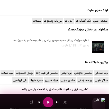
لینک های سایت
صفحه اصلی
تک آهنگ ها
آلبوم ها
موزیک ویدئو ها
تبلیغات
پیشنهاد روز بخش موزیک ویدئو
دانلود موزیک ویدئو جدید مهدی یراحی با نام بیست و یک روز بعد
بدون نظر | 2,183 بازدید
برترین خواننده ها
رضا صادقی
محسن چاوشی
پویا بیاتی
محسن ابراهیم زاده
مهدی احمدوند
سینا سرلک
سالار عقیلی
یوسف زمانی
سامان جلیلی
فرزاد فرزین
حمید هیراد
علی لهراسبی
تمامی حقوق و مالکیت قالب متعلق به
نکست وان
می باشد.