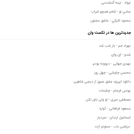
نیواد - نیمه گمشدمی
سامی لو - تلخم همچو شراب
محمود التركي - عاشق مجنون
جدیدترین ها در نکست وان
مهراد جم - باز شب شد
شدو - ای وای
مهدی جهانی - دیوونه بودم
محسن چاوشی - چهل روز
دانلود اپیزود عشق عمیق از دیجی شاهین
یونس فرجام - چشمات
مصطفی میری - تو ولی باور نکن
مسعود فراهانی - آواره
اسماعیل ارندان - سردیار
مرتضی باب - ممنونم ازت