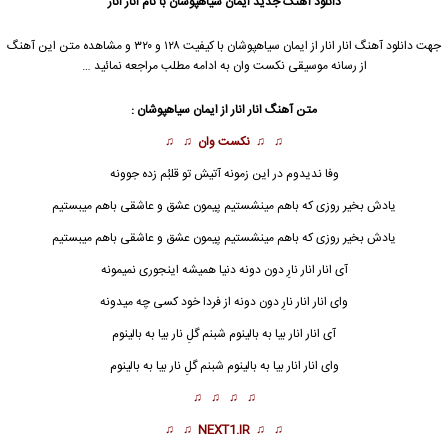
دانلود آهنگ جدید
ایمان سیاهپوشان با نام انار انار
جهت دانلود آهنگ انار انار از ایمان سیاهپوشان با کیفیت ۱۲۸ و ۳۲۰ و مشاهده متن این آهنگ
از رسانه موسیقی نکست وان به ادامه مطلب مراجعه نمائید …
متن آهنگ انار انار از ایمان سیاهپوشان :
♫ ♫
نکست وان
♫ ♫
وفا ندیدوم در این زمونه آتیش تو قلبُم زده جوونه
یادش بخیر روزی که باهم مینشستیم پیمون عشق و عاشقی باهم میبستیم
یادش بخیر روزی که باهم مینشستیم پیمون عشق و عاشقی باهم میبستیم
آی انار انار نارِ دون دونه دنیا همیشه اینجوری نمیمونه
وای انار انار نارِ دون دونه از فردا خود کسی چه میدونه
آی
انار انار
بیا به بالینوم شبنم گلِ نار بیا به بالینوم
وای انار انار بیا به بالینوم شبنم گلِ نار بیا به بالینوم
♫ ♫ ♫ ♫
♫ ♫
NEXT1.IR
♫ ♫