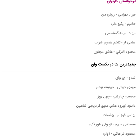
درخواستی کاربران
فرزاد بهرامی - زیبای من
حامیم - یکیو دارم
نیواد - نیمه گمشدمی
سامی لو - تلخم همچو شراب
محمود التركي - عاشق مجنون
جدیدترین ها در نکست وان
شدو - ای وای
مهدی جهانی - دیوونه بودم
محسن چاوشی - چهل روز
دانلود اپیزود عشق عمیق از دیجی شاهین
یونس فرجام - چشمات
مصطفی میری - تو ولی باور نکن
مسعود فراهانی - آواره