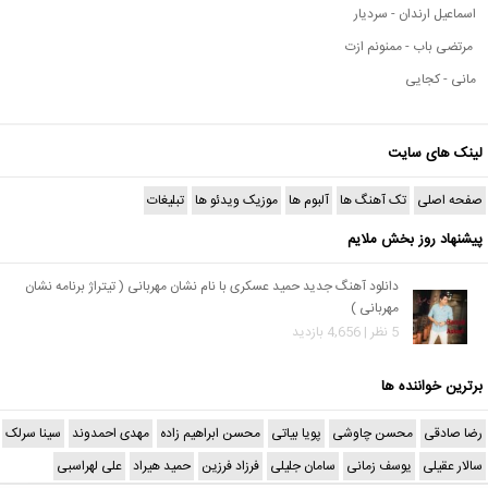
اسماعیل ارندان - سردیار
مرتضی باب - ممنونم ازت
مانی - کجایی
لینک های سایت
صفحه اصلی
تک آهنگ ها
آلبوم ها
موزیک ویدئو ها
تبلیغات
پیشنهاد روز بخش ملایم
دانلود آهنگ جدید حمید عسکری با نام نشان مهربانی ( تیتراژ برنامه نشان
مهربانی )
5 نظر | 4,656 بازدید
برترین خواننده ها
رضا صادقی
محسن چاوشی
پویا بیاتی
محسن ابراهیم زاده
مهدی احمدوند
سینا سرلک
سالار عقیلی
یوسف زمانی
سامان جلیلی
فرزاد فرزین
حمید هیراد
علی لهراسبی