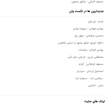
محمود التركي - عاشق مجنون
جدیدترین ها در نکست وان
شدو - ای وای
مهدی جهانی - دیوونه بودم
محسن چاوشی - چهل روز
دانلود اپیزود عشق عمیق از دیجی شاهین
یونس فرجام - چشمات
مصطفی میری - تو ولی باور نکن
مسعود فراهانی - آواره
اسماعیل ارندان - سردیار
مرتضی باب - ممنونم ازت
مانی - کجایی
لینک های سایت