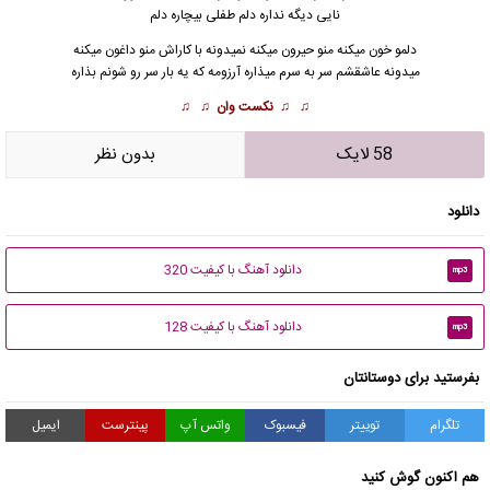
نایی دیگه نداره دلم طفلی بیچاره دلم
دلمو خون میکنه منو حیرون میکنه نمیدونه با کاراش منو داغون میکنه
میدونه عاشقشم سر به سرم میذاره آرزومه که یه بار سر رو شونم بذاره
♫ ♫
نکست وان
♫ ♫
58 لایک
بدون نظر
دانلود
دانلود آهنگ با کیفیت 320
mp3
دانلود آهنگ با کیفیت 128
mp3
بفرستید برای دوستانتان
تلگرام
توییتر
فیسبوک
واتس آپ
پینترست
ایمیل
هم اکنون گوش کنید