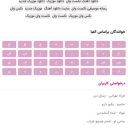
دانلود آهنگ نکست وان
دانلود موزیک
دانلود موزیک جدید
رسانه موسیقی نکست وان
سایت دانلود آهنگ
موزیک جدید
نکس وان
نکس وان موزیک
نکست وان
نکست وان موزیک
خوانندگان براساس الفبا
ا
ب
پ
ت
ث
ج
چ
ح
خ
د
ذ
ر
ز
ژ
س
ش
ص
ض
ط
ظ
ع
غ
ف
ق
ک
گ
ل
م
ن
و
ه
ی
درخواستی کاربران
فرزاد بهرامی - زیبای من
حامیم - یکیو دارم
نیواد - نیمه گمشدمی
سامی لو - تلخم همچو شراب