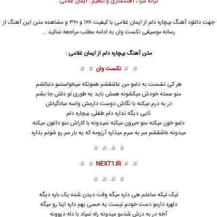
ترانه سرا ، آهنگسازی و تنظیم : ایمان غلامی
جهت دانلود آهنگ بیچاره دلم از
ایمان غلامی
با کیفیت ۱۲۸ و ۳۲۰ و مشاهده متن این آهنگ از
رسانه موسیقی نکست وان به ادامه مطلب مراجعه نمائید …
متن آهنگ بیچاره دلم از
ایمان غلامی
:
♫ ♫
نکست وان
♫ ♫
هر کی نشست به دلمو من عاشقشم همونکه میخواستمو دنبالشم
منو سمته خودش میکشونه همش باید یه طوری تو دلش جا بشم
در به درم میکنه با نگاش دوست د
ا
رمش واسه سادگیاش
نایی دیگه نداره دلم طفلی بیچاره دلم
دلمو خون میکنه منو حیرون میکنه نمیدونه با کاراش منو داغون میکنه
میدونه عاشقشم سر به سرم میذاره آرزومه که یه بار سر رو شونم بذاره
♫ ♫ ♫ ♫
♫ ♫
NEXT1.IR
♫ ♫
♫ ♫ ♫ ♫
تیک تیکه ساعتم هی داره میگه وقت دیدن شده یک باره دیگه
دلهره دارمو دست خودم نیست یه حسی بهم داره اینا رو میگه
آخه در به درش شدمو م
ی
دونه راه نمیاد با دله دیوونه