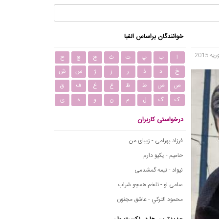
خوانندگان براساس الفبا
ا
ب
پ
ت
ث
ج
چ
ح
خ
د
ذ
ر
ز
ژ
س
ش
ص
ض
ط
ظ
ع
غ
ف
ق
ک
گ
ل
م
ن
و
ه
ی
درخواستی کاربران
فرزاد بهرامی - زیبای من
حامیم - یکیو دارم
نیواد - نیمه گمشدمی
سامی لو - تلخم همچو شراب
محمود التركي - عاشق مجنون