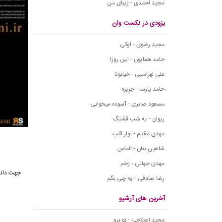
مجید احمدی - زیبای من
بزودی در نکست وان
مجید رضوی - اوکی
حامد همایون - این روزا
علی لهراسبی - خیابونا
حامد پارسا - جزیره
مسعود صابری - آسوده میخوابی
ریوان - یه شب قشنگ
مهدی مقدم - نوار قلب
شاهین بنان - الماس
مهدی جهانی - زخم
جهت دانل
رضا صادقی - یه چی بگم
آخرین های آرشیو
مجید اصلاحی - تو برو