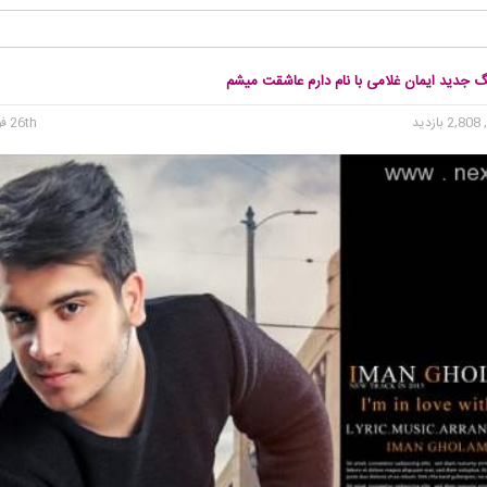
گ جدید ایمان غلامی با نام دارم عاشقت میشم
2, بازدید
26th فوریه 2015