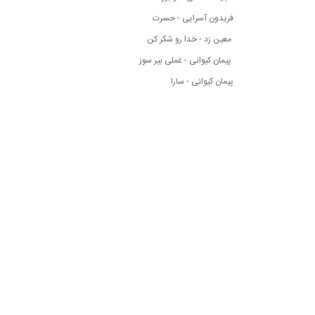
فریدون آسرایی - حسرت
معین زد - خدا رو شکر کن
پیمان کیوانی - غملی بیر سوز
پیمان کیوانی - سارا