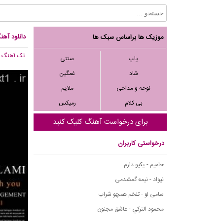
دانلود آهن
موزیک ها براساس سبک ها
تک آهنگ
, 808
پاپ
سنتی
شاد
غمگین
نوحه و مداحی
ملایم
بی کلام
رمیکس
برای درخواست آهنگ کلیک کنید
درخواستی کاربران
حامیم - یکیو دارم
نیواد - نیمه گمشدمی
سامی لو - تلخم همچو شراب
محمود التركي - عاشق مجنون