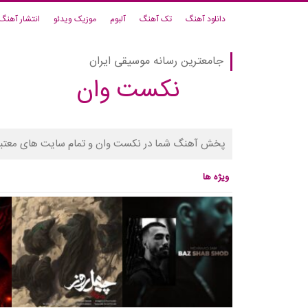
دانلود آهنگ
تک آهنگ
آلبوم
موزیک ویدئو
انتشار آهنگ
جامعترین رسانه موسیقی ایران
نکست وان
پخش آهنگ شما در نکست وان و تمام سایت های معتبر
ویژه ها