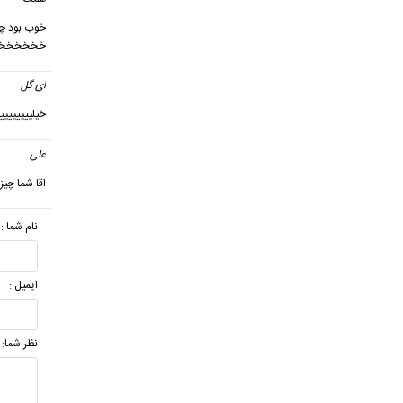
خوب بود چ
خخخخخخ
ای گل
خیلیییییییییی
علی
گف
اقا شما چی
نام شما :
ایمیل :
نظر شما: