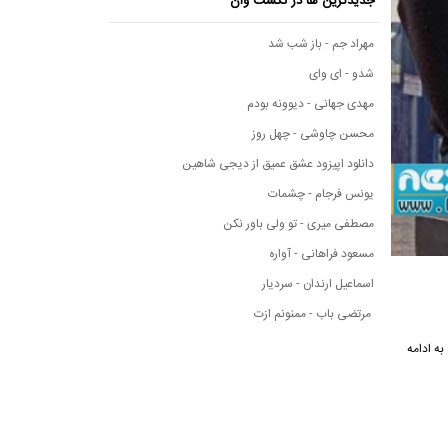
جدیدترین ها در نکست وان
مهراد جم - باز شب شد
شدو - ای وای
مهدی جهانی - دیوونه بودم
محسن چاوشی - چهل روز
دانلود اپیزود عشق عمیق از دیجی شاهین
یونس فرجام - چشمات
مصطفی میری - تو ولی باور نکن
مسعود فراهانی - آواره
اسماعیل ارندان - سردیار
مرتضی باب - ممنونم ازت
ه ادامه