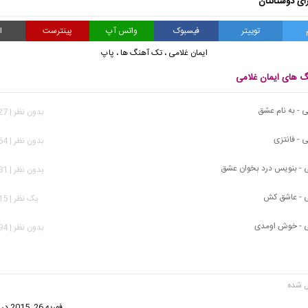
ای دوستانتان
توییتر
فیسبوک
واتس آپ
پینترست
ا
ایمان غلامی
،
تک آهنگ ها
،
پاپ
نگ های ایمان غلامی
ی - به نام عشق
بدون نظر | 1,727 بازدید
 - فانتزی
بدون نظر | 2,764 بازدید
ی - بنویس درد بخوان عشق
بدون نظر | 1,881 بازدید
ی - عاشق کش
يک نظر | 1,615 بازدید
ی - خوش اومدی
بدون نظر | 1,594 بازدید
گفت:
فوریه 26, 2015 در 2:48 ب.ظ