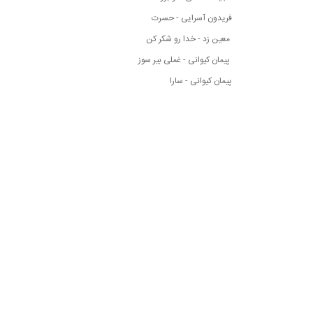
فریدون آسرایی - حسرت
معین زد - خدا رو شکر کن
پیمان کیوانی - غملی بیر سوز
پیمان کیوانی - سارا