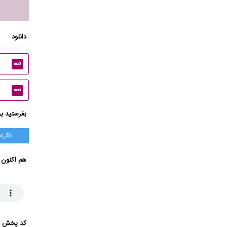
دانلود
mp3
mp3
بفرستید بر
تلگرام
هم اکنون 
کد پخش ای