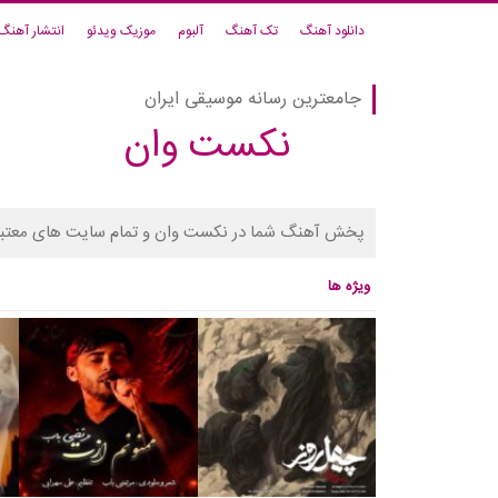
دانلود آهنگ
تک آهنگ
آلبوم
موزیک ویدئو
انتشار آهنگ
جامعترین رسانه موسیقی ایران
نکست وان
پخش آهنگ شما در نکست وان و تمام سایت های معتبر
ویژه ها