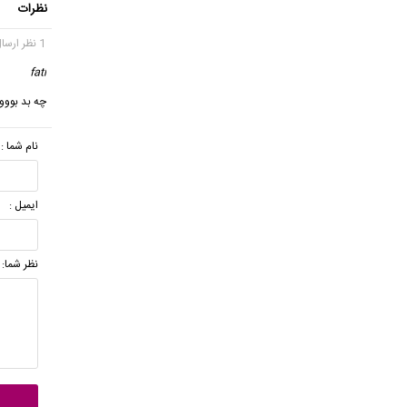
نظرات
1 نظر ارسال شده
fati
گف
چه بد بووو
نام شما :
ایمیل :
نظر شما: