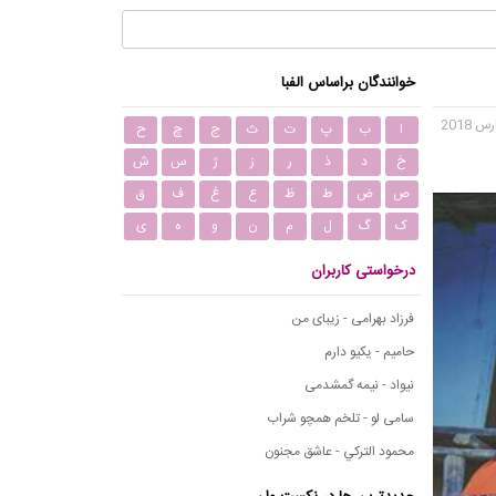
خوانندگان براساس الفبا
ا
ب
پ
ت
ث
ج
چ
ح
خ
د
ذ
ر
ز
ژ
س
ش
ص
ض
ط
ظ
ع
غ
ف
ق
ک
گ
ل
م
ن
و
ه
ی
درخواستی کاربران
فرزاد بهرامی - زیبای من
حامیم - یکیو دارم
نیواد - نیمه گمشدمی
سامی لو - تلخم همچو شراب
محمود التركي - عاشق مجنون