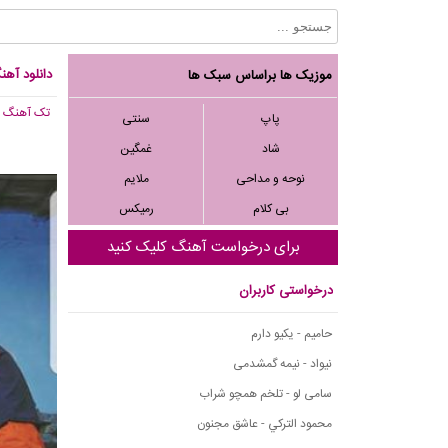
دانلود آهن
موزیک ها براساس سبک ها
تک آهنگ
, ,030
پاپ
سنتی
شاد
غمگین
نوحه و مداحی
ملایم
بی کلام
رمیکس
برای درخواست آهنگ کلیک کنید
درخواستی کاربران
حامیم - یکیو دارم
نیواد - نیمه گمشدمی
سامی لو - تلخم همچو شراب
محمود التركي - عاشق مجنون