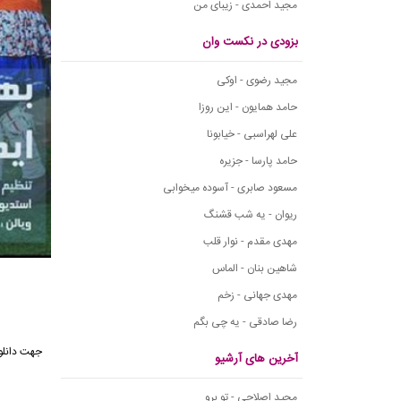
مجید احمدی - زیبای من
بزودی در نکست وان
مجید رضوی - اوکی
حامد همایون - این روزا
علی لهراسبی - خیابونا
حامد پارسا - جزیره
مسعود صابری - آسوده میخوابی
ریوان - یه شب قشنگ
مهدی مقدم - نوار قلب
شاهین بنان - الماس
مهدی جهانی - زخم
رضا صادقی - یه چی بگم
جهت دانلود
آخرین های آرشیو
مجید اصلاحی - تو برو