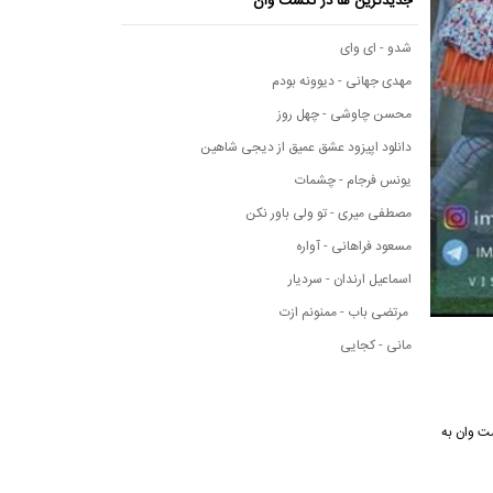
جدیدترین ها در نکست وان
شدو - ای وای
مهدی جهانی - دیوونه بودم
محسن چاوشی - چهل روز
دانلود اپیزود عشق عمیق از دیجی شاهین
یونس فرجام - چشمات
مصطفی میری - تو ولی باور نکن
مسعود فراهانی - آواره
اسماعیل ارندان - سردیار
مرتضی باب - ممنونم ازت
مانی - کجایی
نکست وان به