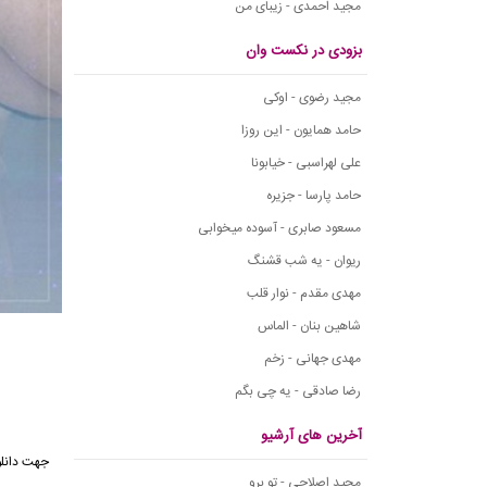
مجید احمدی - زیبای من
بزودی در نکست وان
مجید رضوی - اوکی
حامد همایون - این روزا
علی لهراسبی - خیابونا
حامد پارسا - جزیره
مسعود صابری - آسوده میخوابی
ریوان - یه شب قشنگ
مهدی مقدم - نوار قلب
شاهین بنان - الماس
مهدی جهانی - زخم
رضا صادقی - یه چی بگم
آخرین های آرشیو
جهت دانل
مجید اصلاحی - تو برو