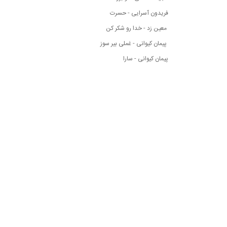
فریدون آسرایی - حسرت
معین زد - خدا رو شکر کن
پیمان کیوانی - غملی بیر سوز
پیمان کیوانی - سارا