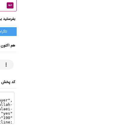
mp3
بفرستید بر
تلگرام
هم اکنون 
کد پخش ای