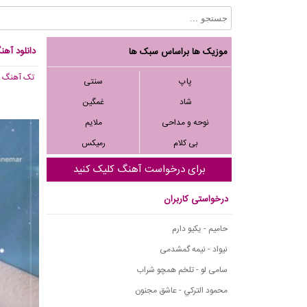
دانلود آهن
موزیک ها براساس سبک ها
تک آهنگ
, 548
پاپ
سنتی
شاد
غمگین
نوحه و مداحی
ملایم
بی کلام
رمیکس
برای درخواست آهنگ کلیک کنید
درخواستی کاربران
حامیم - یکیو دارم
نیواد - نیمه گمشدمی
سامی لو - تلخم همچو شراب
محمود التركي - عاشق مجنون