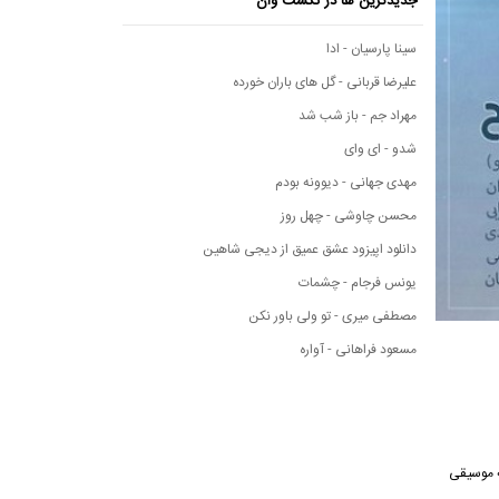
جدیدترین ها در نکست وان
سینا پارسیان - ادا
علیرضا قربانی - گل های باران خورده
مهراد جم - باز شب شد
شدو - ای وای
مهدی جهانی - دیوونه بودم
محسن چاوشی - چهل روز
دانلود اپیزود عشق عمیق از دیجی شاهین
یونس فرجام - چشمات
مصطفی میری - تو ولی باور نکن
مسعود فراهانی - آواره
سانه موسیقی