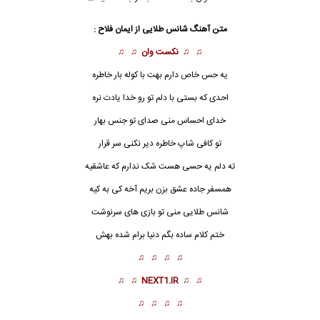
متن آهنگ شانس طلایی از
ایمان فلاح
:
♫ ♫
نکست وان
♫ ♫
یه حس خاص دارم بهت با کوله بار خاطره
احدی که بستی با دلم تو رو خدا یادت نره
خدای احساس منی صدای تو جنس بهار
تو کافی شاپ خاطره دیر نکنی سر قرار
ته دلم یه حسی هست شک ندارم که عاشقیه
همسفر جاده عشق بزن بریم آخه کی به کیه
شانس
طلایی منی تو بازی های سرنوشت
ختم کلام ساده بگم دنیا برام شده بهش
♫ ♫ ♫ ♫
♫ ♫
NEXT1.IR
♫ ♫
♫ ♫ ♫ ♫