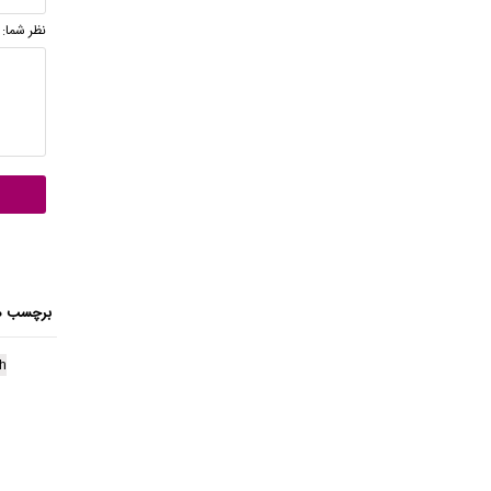
نظر شما:
برچسب ه
h