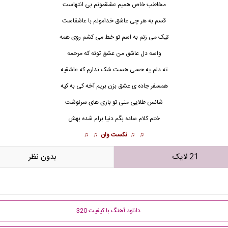
مخاطب خاص همیم عشقمونم بی انتهاست
قسم به هر چی عاشق خدامونم با عاشقاست
تیک می زنم به اسم تو خط می کشم روی همه
واسه دل عاشق من عشق توئه که مرحمه
ته دلم یه حسی هست شک ندارم که عاشقیه
همسفر جاده ی عشق بزن بریم آخه کی به کیه
شانس
طلایی منی تو بازی های سرنوشت
ختم کلام ساده بگم دنیا برام شده بهش
♫ ♫
نکست وان
♫ ♫
21 لایک
بدون نظر
دانلود آهنگ با کیفیت 320