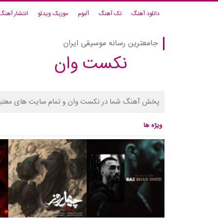
دانلود آهنگ
تک آهنگ
آلبوم
موزیک ویدئو
انتشار آهنگ
جامعترین رسانه موسیقی ایران
نکست وان
پخش آهنگ شما در نکست وان و تمام سایت های معتبر
ویژه ها