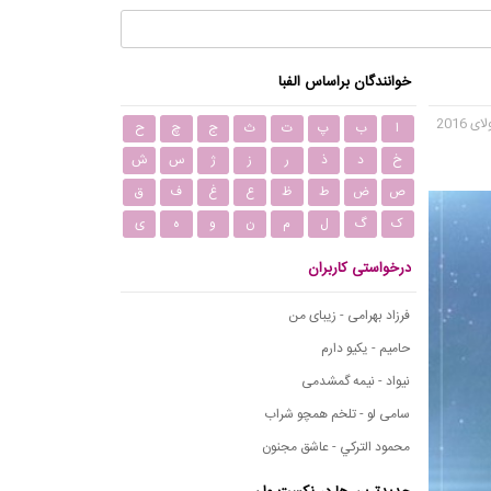
خوانندگان براساس الفبا
ا
ب
پ
ت
ث
ج
چ
ح
خ
د
ذ
ر
ز
ژ
س
ش
ص
ض
ط
ظ
ع
غ
ف
ق
ک
گ
ل
م
ن
و
ه
ی
درخواستی کاربران
فرزاد بهرامی - زیبای من
حامیم - یکیو دارم
نیواد - نیمه گمشدمی
سامی لو - تلخم همچو شراب
محمود التركي - عاشق مجنون