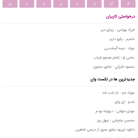
ک
گ
ل
م
ن
و
ه
ی
درخواستی کاربران
فرزاد بهرامی - زیبای من
حامیم - یکیو دارم
نیواد - نیمه گمشدمی
سامی لو - تلخم همچو شراب
محمود التركي - عاشق مجنون
جدیدترین ها در نکست وان
مهراد جم - باز شب شد
شدو - ای وای
مهدی جهانی - دیوونه بودم
محسن چاوشی - چهل روز
دانلود اپیزود عشق عمیق از دیجی شاهین