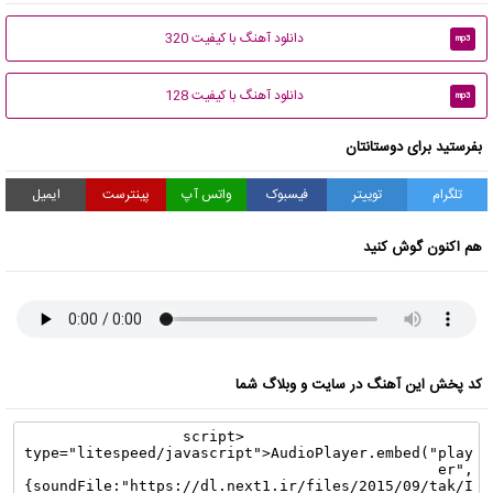
دانلود آهنگ با کیفیت 320
mp3
دانلود آهنگ با کیفیت 128
mp3
بفرستید برای دوستانتان
تلگرام
توییتر
فیسبوک
واتس آپ
پینترست
ایمیل
هم اکنون گوش کنید
کد پخش این آهنگ در سایت و وبلاگ شما