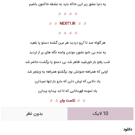
یه دنیا عشق زیر این خاکه باید به عشقه خاکمون باشیم
♫ ♫ ♫ ♫
♫ ♫
NEXT1.IR
♫ ♫
♫ ♫ ♫ ♫
هر گلوله صد تا آرزو دزدید هر مین گشنه دستو پا بلعید
یه عده بی نامو نشون موندن واسه نگاه های پر از تردید
شب رفتو باز خورشید ظاهر شد بی دستو پا برگشت حاضر شد
اونی که همراهه جنونش بود برگشتو همراهه یه ویلچر شد
یاد دلایی که تپش دارن که مارو باز ت
ن
ها نمیذارن
یاد تمومه قهرمانایی که تا ابد بیداره بیدارن
♫ ♫
نکست وان
♫ ♫
10 لایک
بدون نظر
دانلود