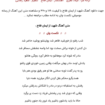
ترانه سرا : میلاد نظری آهنگساز : ایمان فلاح تنظیم : سعید رضایی
جهت دانلود آهنگ شهید از
ایمان فلاح
با کیفیت ۱۲۸ و ۳۲۰ و مشاهده متن این آهنگ از رسانه
موسیقی نکست وان به ادامه مطلب مراجعه نمائید …
متن آهنگ شهید از
ایمان فلاح
:
♫ ♫
نکست وان
♫ ♫
شب رفتو باز خورشید ظاهر شد پوتینشو پوشید حاضر شد
دل کندن از خونه براش سخت بود اما واسه عشقش مسافر شد
مادر که شونه کرد موهاشو به خاطر آورد بچگی هاشو
یادش اومد مادر بهش م
ی
گفت وقتی زمین خوردی قوی پاشو
رو به پدر گفت تویه سختی ها تو هم رفیق بودی هم بابا
همدیگرو محکم بغل کردن انگار میلرزید همه دنیا
رفتش به استقباله دردو در مادر با اشکاش بدرقش میکرد
وقتی که دورتر شد پدر پشتش فریاد زد دست پر برگرد
حالا ما باید یادشون باشیم یاد غرور یاد جنون باشیم