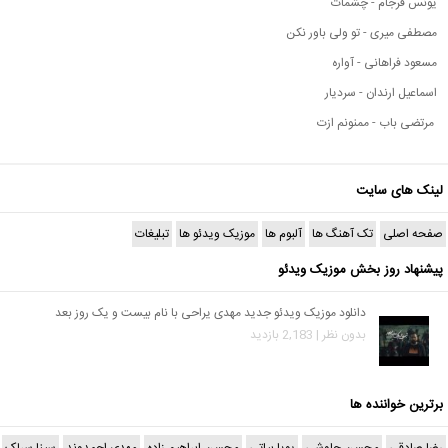
یونس فرجام - چشمات
مصطفی میری - تو ولی باور نکن
مسعود فراهانی - آواره
اسماعیل ارندان - سردیار
مرتضی باب - ممنونم ازت
لینک های سایت
صفحه اصلی
تک آهنگ ها
آلبوم ها
موزیک ویدئو ها
تبلیغات
پیشنهاد روز بخش موزیک ویدئو
دانلود موزیک ویدئو جدید مهدی یراحی با نام بیست و یک روز بعد
بدون نظر | 2,183 بازدید
برترین خواننده ها