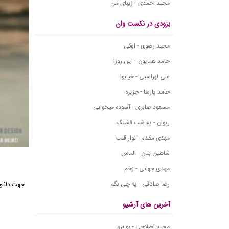
مجید احمدی - زیبای من
بزودی در نکست وان
مجید رضوی - اوکی
حامد همایون - این روزا
علی لهراسبی - خیابونا
حامد پارسا - جزیره
مسعود صابری - آسوده میخوابی
ریوان - یه شب قشنگ
مهدی مقدم - نوار قلب
شاهین بنان - الماس
مهدی جهانی - زخم
رضا صادقی - یه چی بگم
آخرین های آرشیو
مجید اصلاحی - تو برو