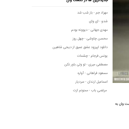
جدیدترین ها در نکست وان
مهراد جم - باز شب شد
شدو - ای وای
مهدی جهانی - دیوونه بودم
محسن چاوشی - چهل روز
دانلود اپیزود عشق عمیق از دیجی شاهین
یونس فرجام - چشمات
مصطفی میری - تو ولی باور نکن
مسعود فراهانی - آواره
اسماعیل ارندان - سردیار
مرتضی باب - ممنونم ازت
موسیقی نکست وان به