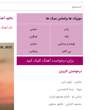
دانلود آهن
موزیک ها براساس سبک ها
تک آهنگ
, 427
پاپ
سنتی
شاد
غمگین
نوحه و مداحی
ملایم
بی کلام
رمیکس
برای درخواست آهنگ کلیک کنید
درخواستی کاربران
حامیم - یکیو دارم
نیواد - نیمه گمشدمی
سامی لو - تلخم همچو شراب
محمود التركي - عاشق مجنون