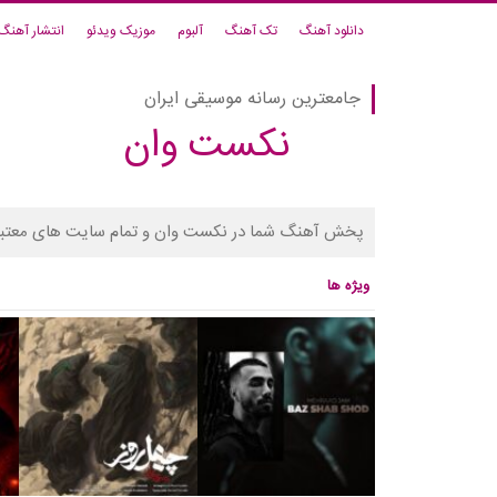
دانلود آهنگ
تک آهنگ
آلبوم
موزیک ویدئو
انتشار آهنگ
جامعترین رسانه موسیقی ایران
نکست وان
پخش آهنگ شما در نکست وان و تمام سایت های معتبر
ویژه ها