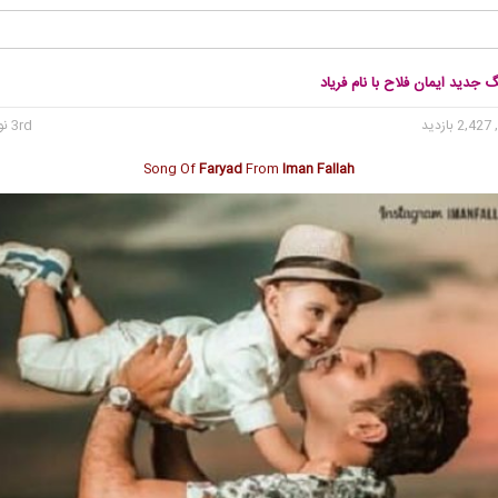
گ جدید ایمان فلاح با نام فریاد
2, بازدید
3rd نوامبر 2019
Song Of
Faryad
From
Iman Fallah