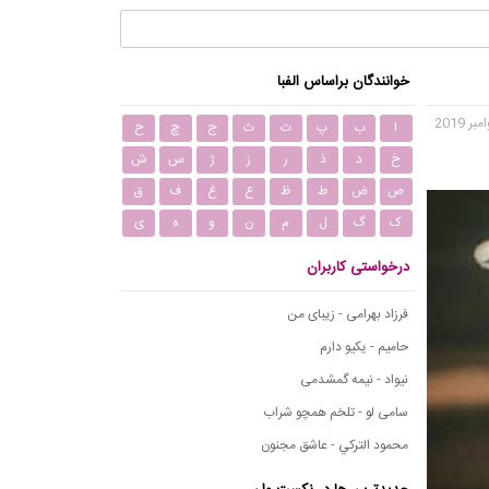
خوانندگان براساس الفبا
ا
ب
پ
ت
ث
ج
چ
ح
خ
د
ذ
ر
ز
ژ
س
ش
ص
ض
ط
ظ
ع
غ
ف
ق
ک
گ
ل
م
ن
و
ه
ی
درخواستی کاربران
فرزاد بهرامی - زیبای من
حامیم - یکیو دارم
نیواد - نیمه گمشدمی
سامی لو - تلخم همچو شراب
محمود التركي - عاشق مجنون