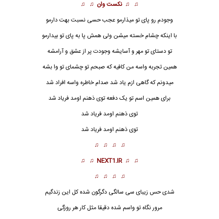
♫ ♫
نکست وان
♫ ♫
وجودم رو پای تو میذارمو عجب حسی نسبت بهت دارمو
با اینکه چشام خسته میشن ولی همش پا به پای تو بیدارمو
تو دستای تو مهر و آسایشه وجودت پر از عشق و آرامشه
همین تجربه واسه من کافیه که صبحم تو چشمای تو وا بشه
میدونم که گاهی ازم یاد شد صدام خاطره واسه افراد شد
برای همین اسم تو یک دفعه توی ذهنم اومد
فریاد
شد
توی ذهنم اومد فریاد شد
توی ذهنم اومد فریاد شد
♫ ♫ ♫ ♫
♫ ♫
NEXT1.IR
♫ ♫
♫ ♫ ♫ ♫
شدی حس زیبای سی سالگی دگرگون شده کل این زندگیم
مرور نگاه تو واسم شده دقیقا مثل کار هر روزگی