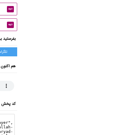
mp3
mp3
بفرستید بر
تلگرام
هم اکنون 
کد پخش ای