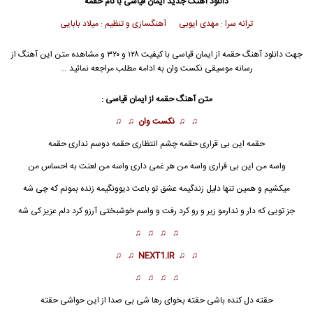
دانلود آهنگ جدید
ایمان قیاسی
با نام حقمه
ترانه سرا : مهدی ایوبی آهنگسازی و تنظیم : میلاد بابایی
جهت دانلود آهنگ حقمه از
ایمان قیاسی
با کیفیت ۱۲۸ و ۳۲۰ و مشاهده متن این آهنگ از
رسانه موسیقی نکست وان به ادامه مطلب مراجعه نمائید …
متن آهنگ
حقمه
از
ایمان قیاسی
:
♫ ♫
نکست وان
♫ ♫
حقمه
این بی قراری حقمه چشم انتظاری حقمه دوسم نداری حقمه
واسه من این بی قراری واسه من هر غمی داری واسه من لعنت به احساس من
میکشیم و همین تنها دلیل زندگیمه عشق تو باعث دیوونگیمه زنده بمونم که چی شه
جز تویی که دار و ندارمو زیر و رو کرد رفت و واسم خوشبختی آرزو کرد دلم عزیز کی شه
♫ ♫ ♫ ♫
♫ ♫
NEXT1.IR
♫ ♫
♫ ♫ ♫ ♫
حقته دل کنده باشی حقته بخوای رها شی بی صدا از این حواشی حقته