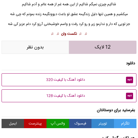
شاکیم چیزی نمیگم شاکیم از این همه غم از همه عالم و آدم شاکیم
میکشیم و همین تنها دلیل زندگیمه عشق تو باعث دیوونگیمه زنده بمونم که چی شه
جز تویی که دار و ندارمو زیر و رو کرد رفت و واسم خوشبختی آرزو کرد دلم عزیز کی شه
♫ ♫
نکست وان
♫ ♫
12 لایک
بدون نظر
دانلود
دانلود آهنگ با کیفیت 320
mp3
دانلود آهنگ با کیفیت 128
mp3
بفرستید برای دوستانتان
تلگرام
توییتر
فیسبوک
واتس آپ
پینترست
ایمیل