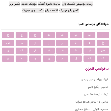
رسانه موسیقی نکست وان
سایت دانلود آهنگ
موزیک جدید
نکس وان
نکس وان موزیک
نکست وان
نکست وان موزیک
خوانندگان براساس الفبا
ا
ب
پ
ت
ث
ج
چ
ح
خ
د
ذ
ر
ز
ژ
س
ش
ص
ض
ط
ظ
ع
غ
ف
ق
ک
گ
ل
م
ن
و
ه
ی
درخواستی کاربران
فرزاد بهرامی - زیبای من
حامیم - یکیو دارم
نیواد - نیمه گمشدمی
سامی لو - تلخم همچو شراب
محمود التركي - عاشق مجنون