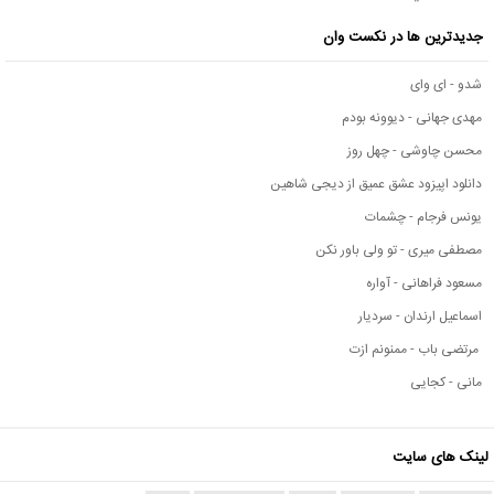
جدیدترین ها در نکست وان
شدو - ای وای
مهدی جهانی - دیوونه بودم
محسن چاوشی - چهل روز
دانلود اپیزود عشق عمیق از دیجی شاهین
یونس فرجام - چشمات
مصطفی میری - تو ولی باور نکن
مسعود فراهانی - آواره
اسماعیل ارندان - سردیار
مرتضی باب - ممنونم ازت
مانی - کجایی
لینک های سایت