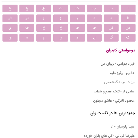
ا
ب
پ
ت
ث
ج
چ
ح
خ
د
ذ
ر
ز
ژ
س
ش
ص
ض
ط
ظ
ع
غ
ف
ق
ک
گ
ل
م
ن
و
ه
ی
درخواستی کاربران
فرزاد بهرامی - زیبای من
حامیم - یکیو دارم
نیواد - نیمه گمشدمی
سامی لو - تلخم همچو شراب
محمود التركي - عاشق مجنون
جدیدترین ها در نکست وان
سینا پارسیان - ادا
علیرضا قربانی - گل های باران خورده