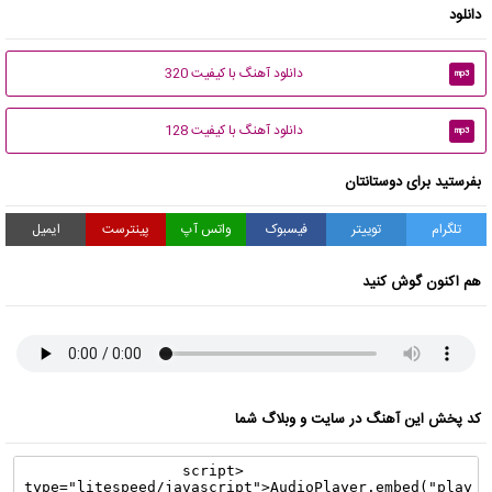
دانلود
دانلود آهنگ با کیفیت 320
mp3
دانلود آهنگ با کیفیت 128
mp3
بفرستید برای دوستانتان
تلگرام
توییتر
فیسبوک
واتس آپ
پینترست
ایمیل
هم اکنون گوش کنید
کد پخش این آهنگ در سایت و وبلاگ شما