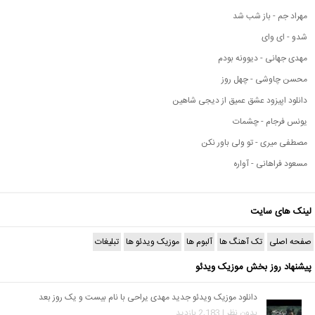
مهراد جم - باز شب شد
شدو - ای وای
مهدی جهانی - دیوونه بودم
محسن چاوشی - چهل روز
دانلود اپیزود عشق عمیق از دیجی شاهین
یونس فرجام - چشمات
مصطفی میری - تو ولی باور نکن
مسعود فراهانی - آواره
لینک های سایت
صفحه اصلی
تک آهنگ ها
آلبوم ها
موزیک ویدئو ها
تبلیغات
پیشنهاد روز بخش موزیک ویدئو
دانلود موزیک ویدئو جدید مهدی یراحی با نام بیست و یک روز بعد
بدون نظر | 2,183 بازدید