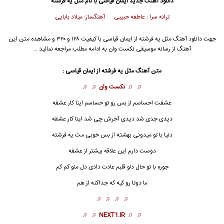
دانلود آهنگ جدید
ایمان قیاسی
با نام مثل یه فرشته
ترانه سرا : عاطفه حبیبی آهنگساز: میلاد بابایی
جهت دانلود آهنگ مثل یه فرشته از
ایمان قیاسی
با کیفیت ۱۲۸ و ۳۲۰ و مشاهده متن این
آهنگ از رسانه موسیقی نکست وان به ادامه مطلب مراجعه نمائید …
متن آهنگ
مثل یه فرشته
از
ایمان قیاسی
:
♫ ♫
نکست وان
♫ ♫
عشقت احساسم از بس رو تو حساسم اینا کار عشقه
دیدی جدی شد دیدی آخرش چی شد اینا کار عشقه
دنیا با تو میدونی بهشته از بس خوبی مث یه
فرشته
دوست دارم این علاقه بیشتر از عشقه
جوره با تو حال دلو قلبم عادت دادی دل منو کم کم
ما دوتا رو کیه که جداکنه از هم
♫ ♫ ♫ ♫
♫ ♫
NEXT1.IR
♫ ♫