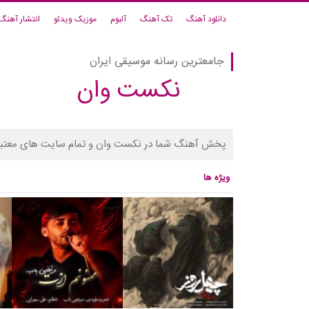
دانلود آهنگ
تک آهنگ
آلبوم
موزیک ویدئو
انتشار آهنگ
جامعترین رسانه موسیقی ایران
نکست وان
پخش آهنگ شما در نکست وان و تمام سایت های معتبر
ویژه ها