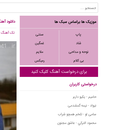
دانلود آهن
موزیک ها براساس سبک ها
تک آهنگ
, 916
پاپ
سنتی
شاد
غمگین
نوحه و مداحی
ملایم
بی کلام
رمیکس
برای درخواست آهنگ کلیک کنید
درخواستی کاربران
حامیم - یکیو دارم
نیواد - نیمه گمشدمی
سامی لو - تلخم همچو شراب
محمود التركي - عاشق مجنون