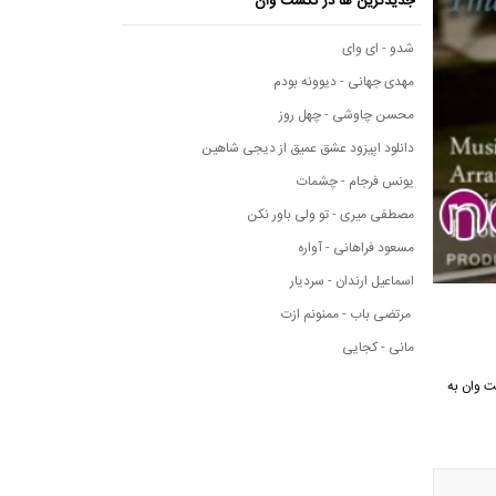
جدیدترین ها در نکست وان
شدو - ای وای
مهدی جهانی - دیوونه بودم
محسن چاوشی - چهل روز
دانلود اپیزود عشق عمیق از دیجی شاهین
یونس فرجام - چشمات
مصطفی میری - تو ولی باور نکن
مسعود فراهانی - آواره
اسماعیل ارندان - سردیار
مرتضی باب - ممنونم ازت
مانی - کجایی
ی نکست وان به