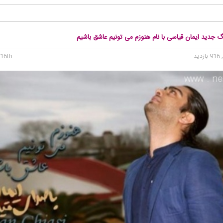
گ جدید ایمان قیاسی با نام هنوزم می تونیم عاشق باشیم
 بازدید
16th می 2015