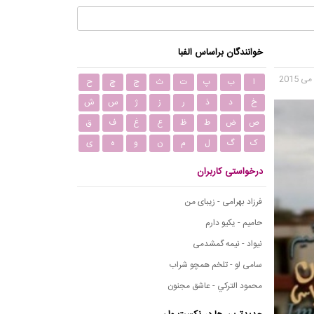
خوانندگان براساس الفبا
ا
ب
پ
ت
ث
ج
چ
ح
خ
د
ذ
ر
ز
ژ
س
ش
ص
ض
ط
ظ
ع
غ
ف
ق
ک
گ
ل
م
ن
و
ه
ی
درخواستی کاربران
فرزاد بهرامی - زیبای من
حامیم - یکیو دارم
نیواد - نیمه گمشدمی
سامی لو - تلخم همچو شراب
محمود التركي - عاشق مجنون