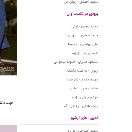
مجید احمدی - زیبای من
بزودی در نکست وان
مجید رضوی - اوکی
حامد همایون - این روزا
علی لهراسبی - خیابونا
حامد پارسا - جزیره
مسعود صابری - آسوده میخوابی
ریوان - یه شب قشنگ
مهدی مقدم - نوار قلب
شاهین بنان - الماس
مهدی جهانی - زخم
جهت دانلو
رضا صادقی - یه چی بگم
آخرین های آرشیو
مجید اصلاحی - تو برو