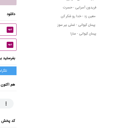
فریدون آسرایی - حسرت
دانلود
معین زد - خدا رو شکر کن
پیمان کیوانی - غملی بیر سوز
mp3
پیمان کیوانی - سارا
mp3
بفرستید بر
تلگرام
هم اکنون 
کد پخش ای