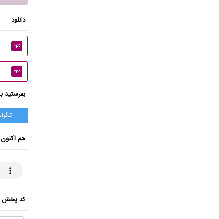
دانلود
mp3
mp3
بفرستید بر
تلگرام
هم اکنون 
کد پخش ای