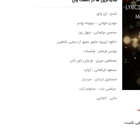
جدیدترین ها در نکست وان
شدو - ای وای
مهدی جهانی - دیوونه بودم
محسن چاوشی - چهل روز
دانلود اپیزود عشق عمیق از دیجی شاهین
یونس فرجام - چشمات
مصطفی میری - تو ولی باور نکن
مسعود فراهانی - آواره
اسماعیل ارندان - سردیار
مرتضی باب - ممنونم ازت
مانی - کجایی
ی
 موسیقی نکست