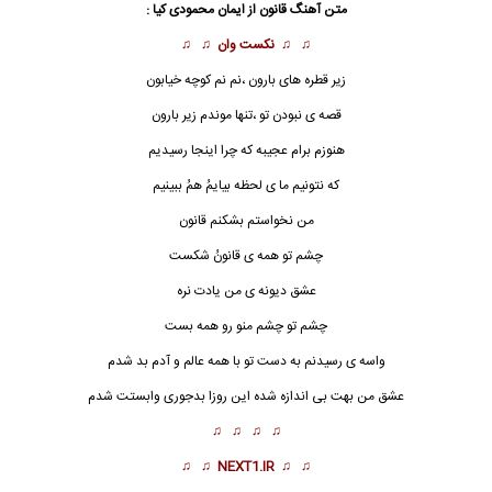
متن آهنگ
قانون
از
ایمان محمودی کیا
:
♫ ♫
نکست وان
♫ ♫
زیر قطره های بارون ،نم نم کوچه خیابون
قصه ی نبودن تو ،تنها موندم زیر بارون
هنوزم برام عجیبه که چرا اینجا رسیدیم
که نتونیم ما ی لحظه بیایمُ همُ ببینیم
من نخواستم بشکنم
قانون
چشم تو همه ی قانونُ شکست
عشق دیونه ی من یادت نره
چشم تو چشم منو رو همه بست
واسه ی رسیدنم به دست تو با همه عالم و آدم بد شدم
عشق من بهت بی اندازه شده این روزا بدجوری وابستت شدم
♫ ♫ ♫ ♫
♫ ♫
NEXT1.IR
♫ ♫