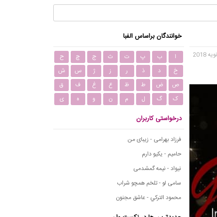
خوانندگان براساس الفبا
ا
ب
پ
ت
ث
ج
چ
ح
خ
د
ذ
ر
ز
ژ
س
ش
ص
ض
ط
ظ
ع
غ
ف
ق
ک
گ
ل
م
ن
و
ه
ی
درخواستی کاربران
فرزاد بهرامی - زیبای من
حامیم - یکیو دارم
نیواد - نیمه گمشدمی
سامی لو - تلخم همچو شراب
محمود التركي - عاشق مجنون