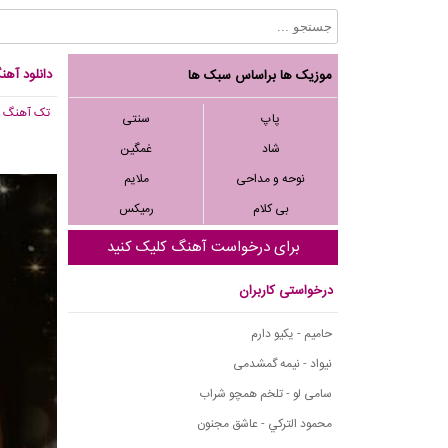
دانلود آهن
موزیک ها براساس سبک ها
تک آهنگ
, 186
پاپ
سنتی
شاد
غمگین
نوحه و مداحی
ملایم
بی کلام
رمیکس
برای درخواست آهنگ کلیک کنید
درخواستی کاربران
حامیم - یکیو دارم
نیواد - نیمه گمشدمی
سامی لو - تلخم همچو شراب
محمود التركي - عاشق مجنون