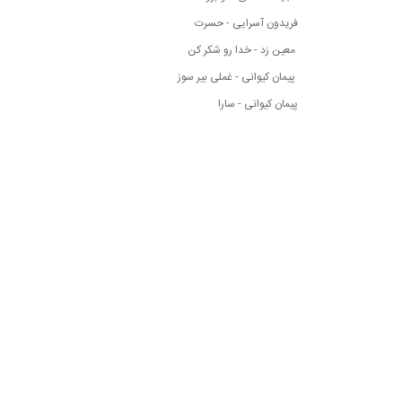
فریدون آسرایی - حسرت
معین زد - خدا رو شکر کن
پیمان کیوانی - غملی بیر سوز
پیمان کیوانی - سارا