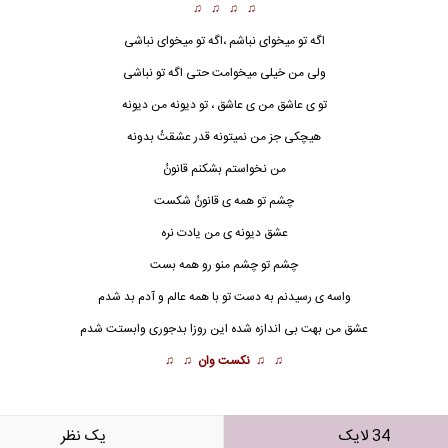
♫ ♫ ♫ ♫
اگه تو میخوای نباشم ،اگه تو میخوای نباشی
ولی من خیلی میخوامت حتی اگه تو نباشی
تو ی عاشق من ی عاشق ، تو دیونه من دیونه
هیچکی جز من نمیتونه قدر عشقتُ بدونه
من نخواستم بشکنم قانونُ
چشم تو همه ی قانونُ شکست
عشق دیونه ی من یادت نره
چشم تو چشم منو رو همه بست
واسه ی رسیدنم به دست تو با همه عالم و آدم بد شدم
عشق من بهت بی اندازه شده این روزا بدجوری وابستت شدم
♫ ♫
نکست وان
♫ ♫
34 لایک
يک نظر