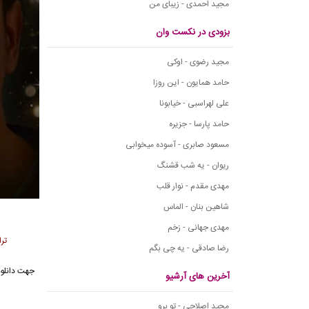
مجید احمدی - زیبای من
بزودی در نکست وان
مجید رضوی - اوکی
حامد همایون - این روزا
علی لهراسبی - خیابونا
حامد پارسا - جزیره
مسعود صابری - آسوده میخوابی
ریوان - یه شب قشنگ
مهدی مقدم - نوار قلب
شاهین بنان - الماس
مهدی جهانی - زخم
تر
رضا صادقی - یه چی بگم
جهت دانلود
آخرین های آرشیو
مجید اصلاحی - تو برو