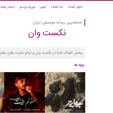
دانلود آهنگ
تک آهنگ
آلبوم
موزیک ویدئو
انتشار آهنگ
جامعترین رسانه موسیقی ایران
نکست وان
پخش آهنگ شما در نکست وان و تمام سایت های معتبر
ویژه ها