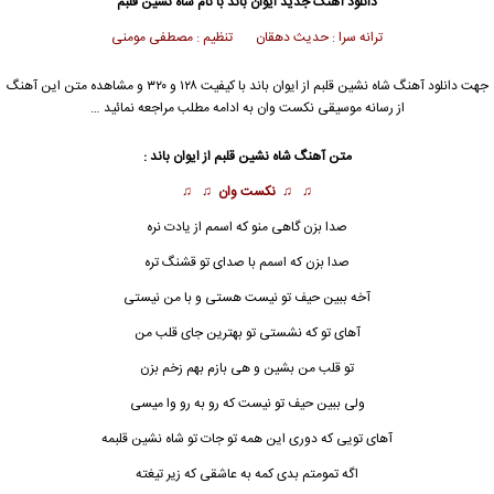
دانلود آهنگ جدید
ایوان باند
با نام شاه نشین قلبم
ترانه سرا : حدیث دهقان تنظیم : مصطفی مومنی
جهت دانلود آهنگ شاه نشین قلبم از
ایوان باند
با کیفیت ۱۲۸ و ۳۲۰ و مشاهده متن این آهنگ
از رسانه موسیقی نکست وان به ادامه مطلب مراجعه نمائید …
متن آهنگ
شاه نشین قلبم
از
ایوان باند
:
♫ ♫
نکست وان
♫ ♫
صدا بزن گاهی منو که اسمم از یادت نره
صدا بزن که اسمم با صدای تو قشنگ تره
آخه ببین حیف تو نیست هستی و با من نیستی
آهای تو که نشستی تو بهترین جای قلب من
تو قلب من بشین و هی بازم بهم زخم بزن
ولی ببین حیف تو نیست که رو به رو وا میسی
آهای تویی که دوری این همه تو جات تو شاه نشین قلبمه
اگه تمومتم بدی کمه به عاشقی که زیر تیغته