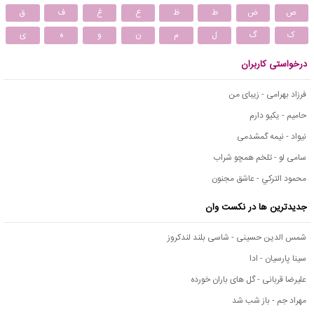
ص
ض
ط
ظ
ع
غ
ف
ق
ک
گ
ل
م
ن
و
ه
ی
درخواستی کاربران
فرزاد بهرامی - زیبای من
حامیم - یکیو دارم
نیواد - نیمه گمشدمی
سامی لو - تلخم همچو شراب
محمود التركي - عاشق مجنون
جدیدترین ها در نکست وان
شمس الدین حسینی - شاسی بلند لندکروز
سینا پارسیان - ادا
علیرضا قربانی - گل های باران خورده
مهراد جم - باز شب شد