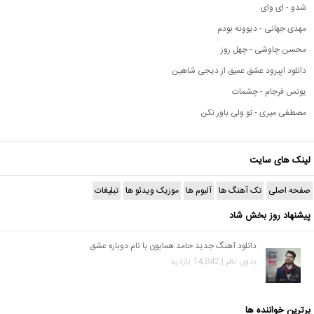
شدو - ای وای
مهدی جهانی - دیوونه بودم
محسن چاوشی - چهل روز
دانلود اپیزود عشق عمیق از دیجی شاهین
یونس فرجام - چشمات
مصطفی میری - تو ولی باور نکن
لینک های سایت
صفحه اصلی
تک آهنگ ها
آلبوم ها
موزیک ویدئو ها
تبلیغات
پیشنهاد روز بخش شاد
دانلود آهنگ جدید حامد همایون با نام دوباره عشق
بدون نظر | 14,842 بازدید
برترین خواننده ها