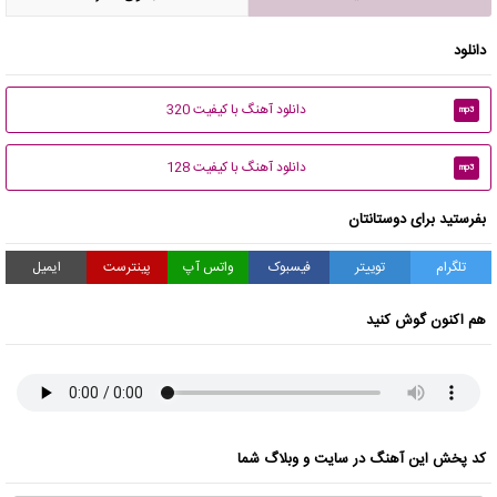
دانلود
دانلود آهنگ با کیفیت 320
mp3
دانلود آهنگ با کیفیت 128
mp3
بفرستید برای دوستانتان
تلگرام
توییتر
فیسبوک
واتس آپ
پینترست
ایمیل
هم اکنون گوش کنید
کد پخش این آهنگ در سایت و وبلاگ شما