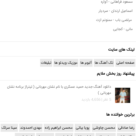
مسعود فراهانی - آواره
اسماعیل ارندان - سردیار
مرتضی باب - ممنونم ازت
مانی - کجایی
لینک های سایت
صفحه اصلی
تک آهنگ ها
آلبوم ها
موزیک ویدئو ها
تبلیغات
پیشنهاد روز بخش ملایم
دانلود آهنگ جدید حمید عسکری با نام نشان مهربانی ( تیتراژ برنامه نشان
مهربانی )
5 نظر | 4,656 بازدید
برترین خواننده ها
رضا صادقی
محسن چاوشی
پویا بیاتی
محسن ابراهیم زاده
مهدی احمدوند
سینا سرلک