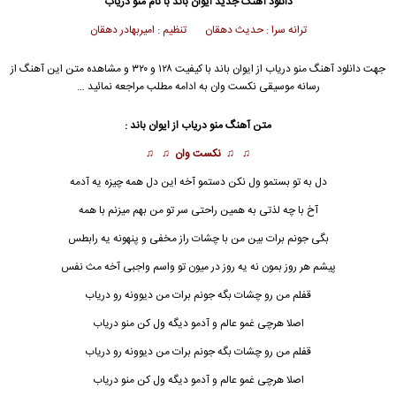
دانلود آهنگ جدید
ایوان باند
با نام منو دریاب
ترانه سرا : حدیث دهقان تنظیم : امیربهادر دهقان
جهت دانلود آهنگ منو دریاب از
ایوان باند
با کیفیت ۱۲۸ و ۳۲۰ و مشاهده متن این آهنگ از
رسانه موسیقی نکست وان به ادامه مطلب مراجعه نمائید …
متن آهنگ منو دریاب از
ایوان باند
:
♫ ♫
نکست وان
♫ ♫
دل به تو بستمو ول نکن دستمو آخه این دل همه چیزه یه آدمه
آخ با چه لذتی به همین راحتی سر تو من بهم میزنم با همه
بگی جونم برات بین من با چشات راز مخفی و پنهونه یه رابطس
پیشم هر روز بمون نه یه روز در میون تو واسم واجبی آخه مث نفس
قفلم من رو چشات بگه جونم برات من دیوونه رو دریاب
اصلا هرچی غمو عالم و آدمو دیگه ول کن
منو دریاب
قفلم من رو چشات بگه جونم برات من دیوونه رو دریاب
اصلا هرچی غمو عالم و آدمو دیگه ول کن منو دریاب