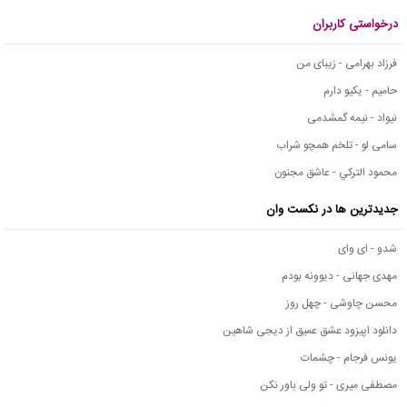
درخواستی کاربران
فرزاد بهرامی - زیبای من
حامیم - یکیو دارم
نیواد - نیمه گمشدمی
سامی لو - تلخم همچو شراب
محمود التركي - عاشق مجنون
جدیدترین ها در نکست وان
شدو - ای وای
مهدی جهانی - دیوونه بودم
محسن چاوشی - چهل روز
دانلود اپیزود عشق عمیق از دیجی شاهین
یونس فرجام - چشمات
مصطفی میری - تو ولی باور نکن