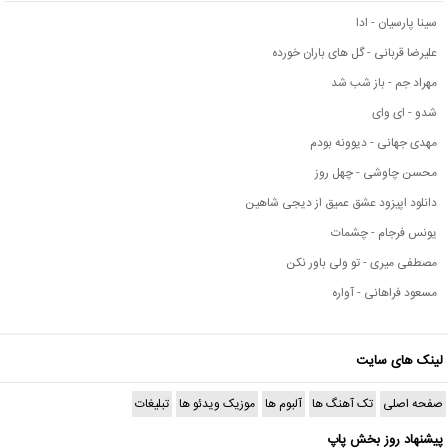
سینا پارسیان - ادا
علیرضا قربانی - گل های باران خورده
مهراد جم - باز شب شد
شدو - ای وای
مهدی جهانی - دیوونه بودم
محسن چاوشی - چهل روز
دانلود اپیزود عشق عمیق از دیجی شاهین
یونس فرجام - چشمات
مصطفی میری - تو ولی باور نکن
مسعود فراهانی - آواره
لینک های سایت
صفحه اصلی
تک آهنگ ها
آلبوم ها
موزیک ویدئو ها
تبلیغات
پیشنهاد روز بخش پاپ