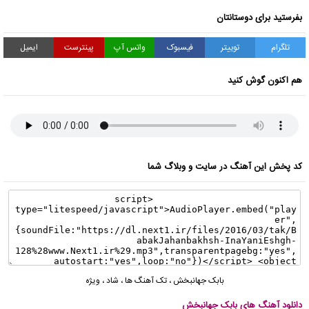
بفرستید برای دوستانتان
تلگرام
توییتر
فیسبوک
واتس آپ
پینترست
ایمیل
هم اکنون گوش کنید
کد پخش این آهنگ در سایت و وبلاگ شما
بابک جهانبخش
،
تک آهنگ ها
،
شاد
،
ویژه
دانلود آهنگ های بابک جهانبخش