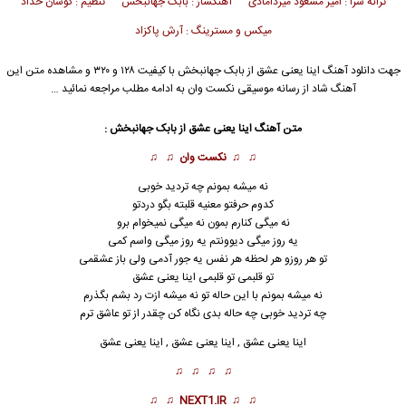
ترانه سرا : امیر مسعود میردامادی آهنگساز : بابک جهانبخش تنظیم : کوشان حداد
میکس و مسترینگ : آرش پاکزاد
جهت دانلود آهنگ اینا یعنی عشق از
بابک جهانبخش
با کیفیت ۱۲۸ و ۳۲۰ و مشاهده متن این
آهنگ شاد از رسانه موسیقی نکست وان به ادامه مطلب مراجعه نمائید …
متن آهنگ اینا یعنی عشق از
بابک جهانبخش
:
♫ ♫
نکست وان
♫ ♫
نه میشه بمونم چه تردید خوبی
کدوم حرفتو معنیه قلبته بگو دردتو
نه میگی کنارم بمون نه میگی نمیخوام برو
یه روز میگی دیوو
ن
تم یه روز میگی واسم کمی
تو هر روزو هر لحظه هر نفس یه جور آدمی ولی باز عشقمی
تو قلبمی تو قلبمی اینا یعنی عشق
نه میشه بمونم با این حاله تو نه میشه ازت رد بشم بگذرم
چه تردید خوبی چه حاله بدی نگاه کن چقدر از تو عاشق ترم
اینا یعنی عشق , اینا یعنی عشق , اینا یعنی عشق
♫ ♫ ♫ ♫
♫ ♫
NEXT1.IR
♫ ♫