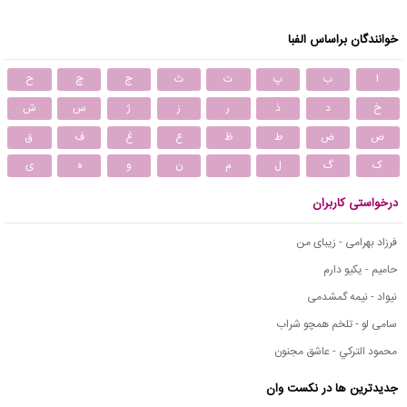
خوانندگان براساس الفبا
ا
ب
پ
ت
ث
ج
چ
ح
خ
د
ذ
ر
ز
ژ
س
ش
ص
ض
ط
ظ
ع
غ
ف
ق
ک
گ
ل
م
ن
و
ه
ی
درخواستی کاربران
فرزاد بهرامی - زیبای من
حامیم - یکیو دارم
نیواد - نیمه گمشدمی
سامی لو - تلخم همچو شراب
محمود التركي - عاشق مجنون
جدیدترین ها در نکست وان