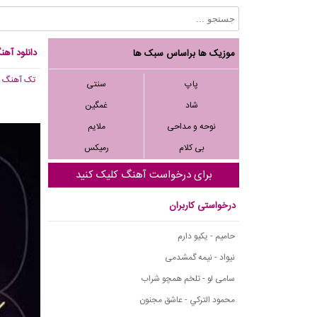
دانلود آه
موزیک ها براساس سبک ها
تک آهنگ
, 125
پاپ
سنتی
شاد
غمگین
نوحه و مداحی
ملایم
بی کلام
رمیکس
برای درخواست آهنگ کلیک کنید
درخواستی کاربران
حامیم - یکیو دارم
نیواد - نیمه گمشدمی
سامی لو - تلخم همچو شراب
محمود التركي - عاشق مجنون