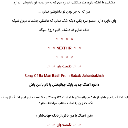
مشکلی با اینکه داری منو میکشی ندارم من که به جز بودن تو دلخوشی ندارم
من که به جز بودن تو دلخوشی ندارم …
وای دلهره دارم اسمتو ببره یکی دیگه شک ندارم که عاشقی چشمات دروغ نمیگه
شک ندارم که عاشقم قلبم دروغ نمیگه
♫ ♫ ♫ ♫
♫ ♫
NEXT1.IR
♫ ♫
♫ ♫ ♫ ♫
♫ ♫
نکست وان
♫ ♫
Song Of
Ba Man Bash
From
Babak Jahanbakhsh
دانلود آهنگ جدید
بابک جهانبخش
با نام با من باش
ود آهنگ با من باش از
بابک جهانبخش
با کیفیت ۱۲۸ و ۳۲۰ و مشاهده متن این آهنگ از رس
نکست وان به ادامه مطلب مراجعه نمائید …
متن آهنگ با من باش از
بابک جهانبخش
:
♫ ♫
نکست وان
♫ ♫