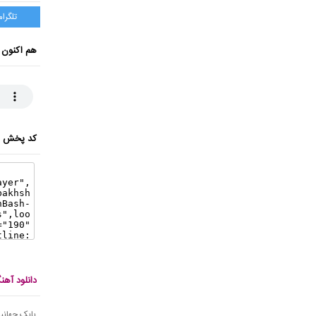
تلگرام
هم اکنون 
کد پخش ای
دانلود آه
بابک جهانب