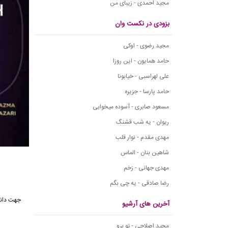
مجید احمدی - زیبای من
بزودی در نکست وان
مجید رضوی - اوکی
حامد همایون - این روزا
علی لهراسبی - خیابونا
حامد پارسا - جزیره
مسعود صابری - آسوده میخوابی
ریوان - یه شب قشنگ
مهدی مقدم - نوار قلب
شاهین بنان - الماس
مهدی جهانی - زخم
رضا صادقی - یه چی بگم
جهت دانل
آخرین های آرشیو
مجید اصلاحی - تو برو