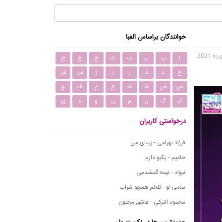
خوانندگان براساس الفبا
ا
ب
پ
ت
ث
ج
چ
ح
خ
د
ذ
ر
ز
ژ
س
ش
ص
ض
ط
ظ
ع
غ
ف
ق
ک
گ
ل
م
ن
و
ه
ی
درخواستی کاربران
فرزاد بهرامی - زیبای من
حامیم - یکیو دارم
نیواد - نیمه گمشدمی
سامی لو - تلخم همچو شراب
محمود التركي - عاشق مجنون