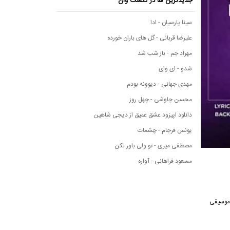
جدیدترین ها در نکست وان
سینا پارسیان - ادا
علیرضا قربانی - گل های باران خورده
مهراد جم - باز شب شد
شدو - ای وای
مهدی جهانی - دیوونه بودم
محسن چاوشی - چهل روز
دانلود اپیزود عشق عمیق از دیجی شاهین
یونس فرجام - چشمات
مصطفی میری - تو ولی باور نکن
مسعود فراهانی - آواره
انه موسیقی