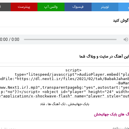
توییتر
فیسبوک
واتس آپ
پینترست
ا
گوش کنید
ن آهنگ در سایت و وبلاگ شما
بابک جهانبخش
،
تک آهنگ ها
،
شاد
نگ های بابک جهانبخش
خش - پاتوق
بدون نظر | 821 بازدید