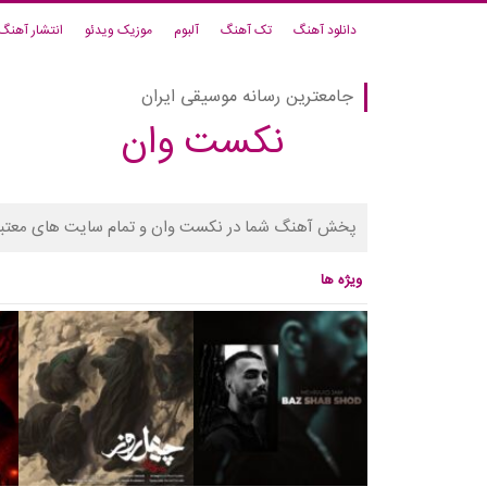
دانلود آهنگ
تک آهنگ
آلبوم
موزیک ویدئو
انتشار آهنگ
جامعترین رسانه موسیقی ایران
نکست وان
پخش آهنگ شما در نکست وان و تمام سایت های معتبر
ویژه ها