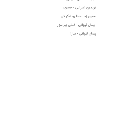
فریدون آسرایی - حسرت
معین زد - خدا رو شکر کن
پیمان کیوانی - غملی بیر سوز
پیمان کیوانی - سارا