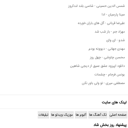
شمس الدین حسینی - شاسی بلند لندکروز
سینا پارسیان - ادا
علیرضا قربانی - گل های باران خورده
مهراد جم - باز شب شد
شدو - ای وای
مهدی جهانی - دیوونه بودم
محسن چاوشی - چهل روز
دانلود اپیزود عشق عمیق از دیجی شاهین
یونس فرجام - چشمات
مصطفی میری - تو ولی باور نکن
لینک های سایت
صفحه اصلی
تک آهنگ ها
آلبوم ها
موزیک ویدئو ها
تبلیغات
پیشنهاد روز بخش شاد