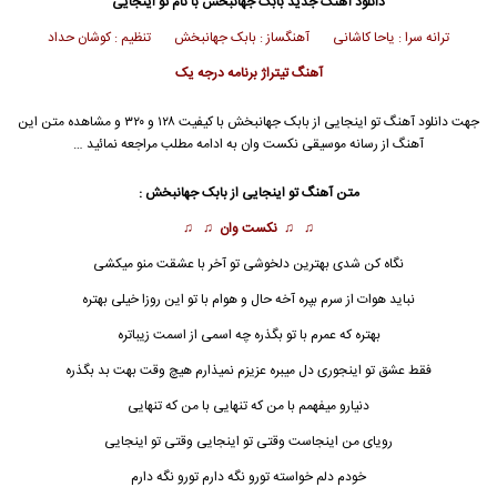
دانلود آهنگ جدید
بابک جهانبخش
با نام تو اینجایی
ترانه سرا : یاحا کاشانی آهنگساز : بابک جهانبخش تنظیم : کوشان حداد
آهنگ تیتراژ برنامه درجه یک
جهت دانلود آهنگ تو اینجایی از
بابک جهانبخش
با کیفیت ۱۲۸ و ۳۲۰ و مشاهده متن این
آهنگ از رسانه موسیقی نکست وان به ادامه مطلب مراجعه نمائید …
متن آهنگ تو اینجایی از
بابک جهانبخش
:
♫ ♫
نکست وان
♫ ♫
نگاه کن شدی بهترین دلخوشی تو آخر با عشقت منو میکشی
نباید هوات از سرم بپره آخه حال و هوام با تو این روزا خیلی بهتره
بهتره که عمرم با تو بگذره چه اسمی از اسمت زیباتره
فقط عشق تو اینجوری دل میبره عزیزم نمیذارم هیچ وقت بهت بد بگذره
دنیارو میفهمم با من که تنهایی با من که تنهایی
رویای من اینجاست وقتی
تو اینجایی
وقتی تو اینجایی
خودم دلم خواسته تورو نگه دارم تورو نگه دارم