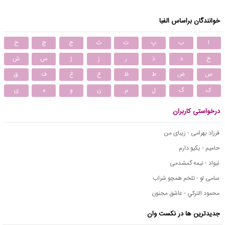
خوانندگان براساس الفبا
ا
ب
پ
ت
ث
ج
چ
ح
خ
د
ذ
ر
ز
ژ
س
ش
ص
ض
ط
ظ
ع
غ
ف
ق
ک
گ
ل
م
ن
و
ه
ی
درخواستی کاربران
فرزاد بهرامی - زیبای من
حامیم - یکیو دارم
نیواد - نیمه گمشدمی
سامی لو - تلخم همچو شراب
محمود التركي - عاشق مجنون
جدیدترین ها در نکست وان