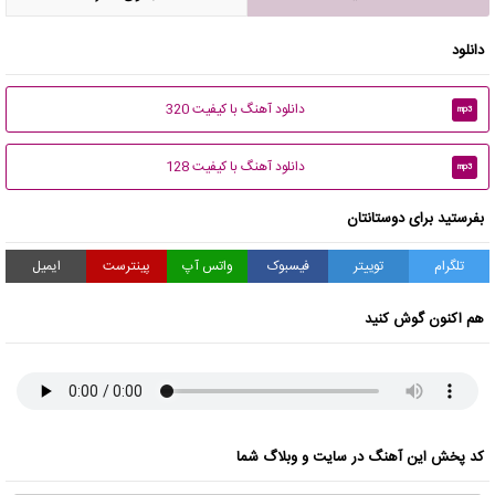
دانلود
دانلود آهنگ با کیفیت 320
mp3
دانلود آهنگ با کیفیت 128
mp3
بفرستید برای دوستانتان
تلگرام
توییتر
فیسبوک
واتس آپ
پینترست
ایمیل
هم اکنون گوش کنید
کد پخش این آهنگ در سایت و وبلاگ شما