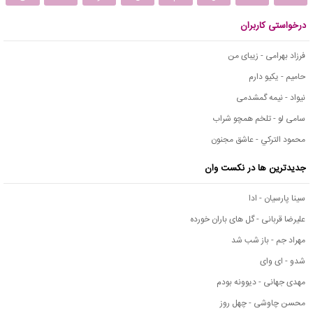
درخواستی کاربران
فرزاد بهرامی - زیبای من
حامیم - یکیو دارم
نیواد - نیمه گمشدمی
سامی لو - تلخم همچو شراب
محمود التركي - عاشق مجنون
جدیدترین ها در نکست وان
سینا پارسیان - ادا
علیرضا قربانی - گل های باران خورده
مهراد جم - باز شب شد
شدو - ای وای
مهدی جهانی - دیوونه بودم
محسن چاوشی - چهل روز