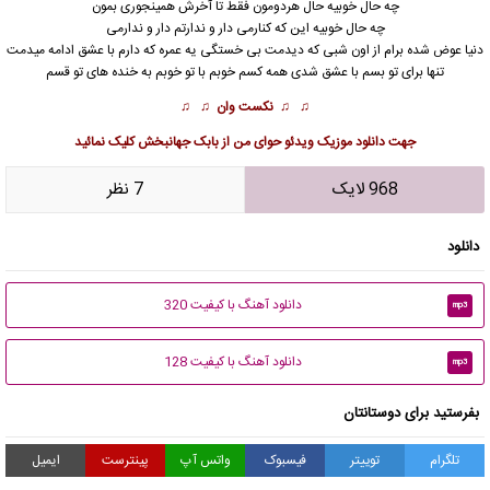
چه حال خوبیه حال هردومون فقط تا آخرش همینجوری بمون
چه حال خوبیه این که کنارمی دار و ندارتم دار و ندارمی
دنیا عوض شده برام از اون شبی که دیدمت بی خستگی یه عمره که دارم با عشق ادامه میدمت
تنها برای تو بسم با عشق شدی همه کسم خوبم با تو خوبم به خنده های تو قسم
♫ ♫
نکست وان
♫ ♫
جهت
دانلود موزیک ویدئو حوای من از بابک جهانبخش
کلیک نمائید
968 لایک
7 نظر
دانلود
دانلود آهنگ با کیفیت 320
mp3
دانلود آهنگ با کیفیت 128
mp3
بفرستید برای دوستانتان
تلگرام
توییتر
فیسبوک
واتس آپ
پینترست
ایمیل