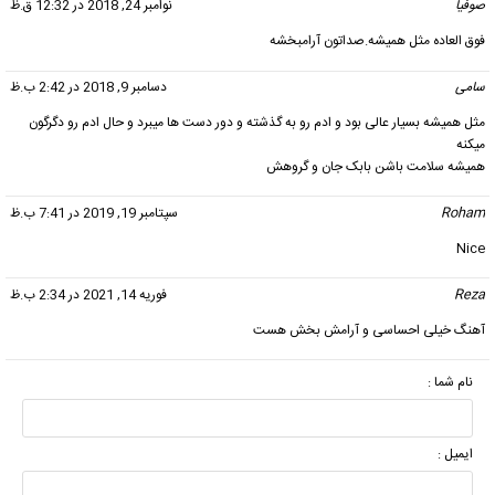
صوفیا
گفت:
نوامبر 24, 2018 در 12:32 ق.ظ
فوق العاده مثل همیشه.صداتون آرامبخشه
سامی
گفت:
دسامبر 9, 2018 در 2:42 ب.ظ
مثل همیشه بسیار عالی بود و ادم رو به گذشته و دور دست ها میبرد و حال ادم رو دگرگون
میکنه
همیشه سلامت باشن بابک جان و گروهش
Roham
گفت:
سپتامبر 19, 2019 در 7:41 ب.ظ
Nice
Reza
گفت:
فوریه 14, 2021 در 2:34 ب.ظ
آهنگ خیلی احساسی و آرامش بخش هست
نام شما :
ایمیل :