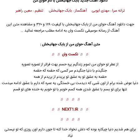
دانلود آهنگ جدید
بابک جهانبخش
با نام حوای من
ترانه سرا : مهدی ایوبی آهنگساز : بابک جهانبخش تنظیم : معین راهبر
جهت دانلود آهنگ حوای من از
بابک جهانبخش
با کیفیت ۱۲۸ و ۳۲۰ و مشاهده متن این
آهنگ از رسانه موسیقی نکست وان به ادامه مطلب مراجعه نمائید …
متن آهنگ
حوای من
از
بابک جهانبخش
:
♫ ♫
نکست وان
♫ ♫
از عطر تو
حوای من
تموم زندگیم پره حسم بهت فراتر از تصوره تصوره
جنگیدم با دنیا جنگیدم سر کسی که حقمه که حقمه
حقمه به عشق تو به عشق تو بریدم از بریدم از همه
دنیا عوض شده برام از اون شبی که دیدمت بی خستگی یه عمره که دارم با عشق ادامه میدمت
تنها برای تو بسم با عشق شدی همه کسم خوبم با تو خوبم به خنده های تو قسم
♫ ♫ ♫ ♫
♫ ♫
NEXT1.IR
♫ ♫
♫ ♫ ♫ ♫
برای هم شدیم دنیا چیکاره بوده که دلش نخواد خدا کنه تا جون دارم اون روزی که تو نیستی
نیاد