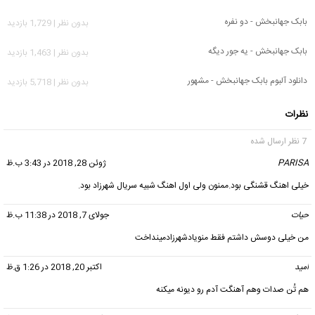
بابک جهانبخش - دو نفره
بدون نظر | 1,729 بازدید
بابک جهانبخش - یه جور دیگه
بدون نظر | 1,463 بازدید
دانلود آلبوم بابک جهانبخش - مشهور
بدون نظر | 5,718 بازدید
نظرات
7 نظر ارسال شده
PARISA
گفت:
ژوئن 28, 2018 در 3:43 ب.ظ
خیلی اهنگ قشنگی بود.ممنون ولی اول اهنگ شبیه سریال شهرزاد بود.
حیات
گفت:
جولای 7, 2018 در 11:38 ب.ظ
من خیلی دوسش داشتم فقط منویادشهرزادمینداخت⁦⁦️‍️⁩
امید
گفت:
اکتبر 20, 2018 در 1:26 ق.ظ
هم تُن صدات وهم آهنگت آدم رو دیونه میکنه