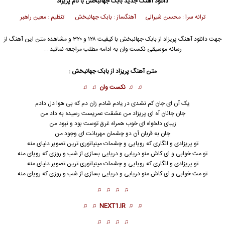
دانلود آهنگ جدید
بابک جهانبخش
با نام پریزاد
ترانه سرا : محسن شیرالی آهنگساز : بابک جهانبخش تنظیم : معین راهبر
جهت دانلود آهنگ پریزاد از
بابک جهانبخش
با کیفیت ۱۲۸ و ۳۲۰ و مشاهده متن این آهنگ از
رسانه موسیقی نکست وان به ادامه مطلب مراجعه نمائید …
متن آهنگ پریزاد از
بابک جهانبخش
:
♫ ♫
نکست وان
♫ ♫
یک آن ای جان کم نشدی در یادم شادم زان دم که بی هوا دل دادم
جان جانان آه ای پریزاد من عشقت عمریست رسیده به داد من
زیبای دلخواه ای خوب همراه غرق توست بود و نبود من
جان به قربان آن دو چشمان مهربانت ای وجود من
تو
پریزاد
ی و انگاری که رویایی و چشمات مینیاتوری ترین تصویر دنیای منه
تو مث خوابی و ای کاش منو دریابی و دریایی بسازی از شب و روزی که رویای منه
تو پریزادی و انگاری که رویایی و چشمات مینیاتوری ترین تصویر دنیای منه
تو مث خوابی و ای کاش منو دریابی و دریایی بسازی از شب و روزی که رویای منه
♫ ♫ ♫ ♫
♫ ♫
NEXT1.IR
♫ ♫
♫ ♫ ♫ ♫