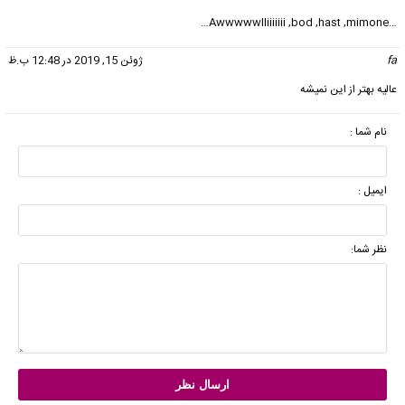
…Awwwwwlliiiiiii ,bod ,hast ,mimone…
fa
گفت:
ژوئن 15, 2019 در 12:48 ب.ظ
عالیه بهتر از این نمیشه
نام شما :
ایمیل :
نظر شما: