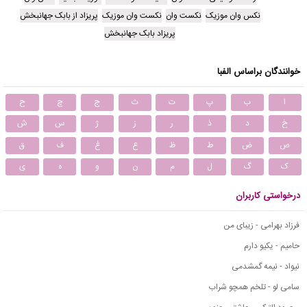
نکس وان موزیک
نکست وان
نکست وان موزیک
پریزاد از بابک جهانبخش
پریزاد بابک جهانبخش
خوانندگان براساس الفبا
ا
ب
پ
ت
ث
ج
چ
ح
خ
د
ذ
ر
ز
ژ
س
ش
ص
ض
ط
ظ
ع
غ
ف
ق
ک
گ
ل
م
ن
و
ه
ی
درخواستی کاربران
فرزاد بهرامی - زیبای من
حامیم - یکیو دارم
نیواد - نیمه گمشدمی
سامی لو - تلخم همچو شراب