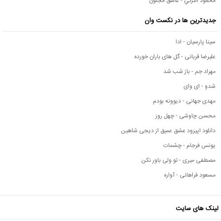
محمود التركي - عاشق مجنون
جدیدترین ها در نکست وان
سینا پارسیان - ادا
علیرضا قربانی - گل های باران خورده
مهراد جم - باز شب شد
شدو - ای وای
مهدی جهانی - دیوونه بودم
محسن چاوشی - چهل روز
دانلود اپیزود عشق عمیق از دیجی شاهین
یونس فرجام - چشمات
مصطفی میری - تو ولی باور نکن
مسعود فراهانی - آواره
لینک های سایت