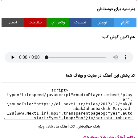
بفرستید برای دوستانتان
تلگرام
توییتر
فیسبوک
واتس آپ
پینترست
ایمیل
هم اکنون گوش کنید
کد پخش این آهنگ در سایت و وبلاگ شما
بابک جهانبخش
،
تک آهنگ ها
،
شاد
،
ویژه
دانلود آهنگ های بابک جهانبخش