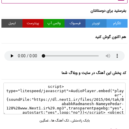
بفرستید برای دوستانتان
تلگرام
توییتر
فیسبوک
واتس آپ
پینترست
ایمیل
هم اکنون گوش کنید
کد پخش این آهنگ در سایت و وبلاگ شما
بابک رادمنش
،
تک آهنگ ها
،
غمگین