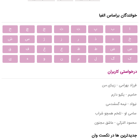
خوانندگان براساس الفبا
ا
ب
پ
ت
ث
ج
چ
ح
خ
د
ذ
ر
ز
ژ
س
ش
ص
ض
ط
ظ
ع
غ
ف
ق
ک
گ
ل
م
ن
و
ه
ی
درخواستی کاربران
فرزاد بهرامی - زیبای من
حامیم - یکیو دارم
نیواد - نیمه گمشدمی
سامی لو - تلخم همچو شراب
محمود التركي - عاشق مجنون
جدیدترین ها در نکست وان