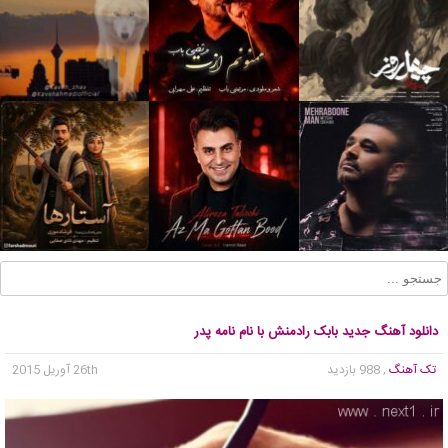
دانلود آهنگ جدید بابک رادمنش با نام نامه پدر
تک آهنگ
, 988 بازدید
26th آوریل 2015