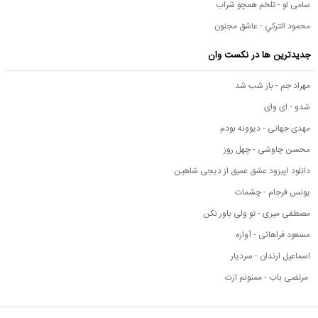
سامی لو - تلخم همچو شراب
محمود التركي - عاشق مجنون
جدیدترین ها در نکست وان
مهراد جم - باز شب شد
شدو - ای وای
مهدی جهانی - دیوونه بودم
محسن چاوشی - چهل روز
دانلود اپیزود عشق عمیق از دیجی شاهین
یونس فرجام - چشمات
مصطفی میری - تو ولی باور نکن
مسعود فراهانی - آواره
اسماعیل ارندان - سردیار
مرتضی باب - ممنونم ازت