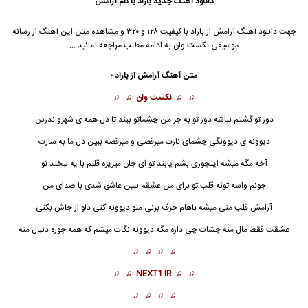
دانلود آهنگ جدید
باراد
با نام آرامش
جهت دانلود آهنگ آرامش از
باراد
با کیفیت ۱۲۸ و ۳۲۰ و مشاهده متن این آهنگ از رسانه
موسیقی نکست وان به ادامه مطلب مراجعه نمائید …
متن آهنگ آرامش از
باراد
:
♫ ♫
نکست وان
♫ ♫
دور تو گشتم نباشه دور تو به جز من چشماتو ببند تا دل همه ی شهرو ندزدن
دیوونه ی دیوونگی چشمای نازت میرقصی و میرقصه ببین دل ما به سازت
آخه مگه میشه اینجوری بشم پابند تو ای جان میریزه قلبم با یه لبخند تو
جونم واسه توئه قلب تو برای من عشقم ببین عاشق شدی با صدای من
آرامش
قلب منی میشه باهام حرف بزنی منو دیوونه کنی دلو از جاش بکنی
عشقت فقط مال منه چشات چی داره مگه دیوونه نگات میشم که همه جوره دنبال منه
♫ ♫ ♫ ♫
♫ ♫
NEXT1.IR
♫ ♫
♫ ♫ ♫ ♫