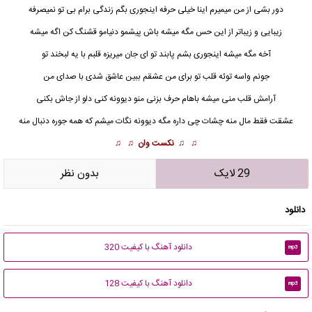
دور بشی از من میمیرم اینا خیلی حرفه اینجوری بگم زندگی برام بی تو نمیصرفه
زیبایی و زیباتر از این حس مگه میشه باش پیشمو دنیامو قشنگ کن اگه میشه
آخه مگه میشه اینجوری بشم پابند تو ای جان میریزه قلبم با یه لبخند تو
جونم واسه توئه قلب تو برای من عشقم ببین عاشق شدی با صدای من
آرامش
قلب منی میشه باهام حرف بزنی منو دیوونه کنی دلو از جاش بکنی
عشقت فقط مال منه چشات چی داره مگه دیوونه نگات میشم که همه جوره دنبال منه
♫ ♫
نکست وان
♫ ♫
29 لایک
بدون نظر
دانلود
دانلود آهنگ با کیفیت 320
mp3
دانلود آهنگ با کیفیت 128
mp3