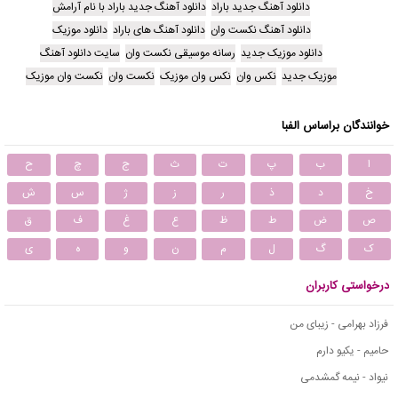
دانلود آهنگ جدید باراد
دانلود آهنگ جدید باراد با نام آرامش
دانلود آهنگ نکست وان
دانلود آهنگ های باراد
دانلود موزیک
دانلود موزیک جدید
رسانه موسیقی نکست وان
سایت دانلود آهنگ
موزیک جدید
نکس وان
نکس وان موزیک
نکست وان
نکست وان موزیک
خوانندگان براساس الفبا
ا
ب
پ
ت
ث
ج
چ
ح
خ
د
ذ
ر
ز
ژ
س
ش
ص
ض
ط
ظ
ع
غ
ف
ق
ک
گ
ل
م
ن
و
ه
ی
درخواستی کاربران
فرزاد بهرامی - زیبای من
حامیم - یکیو دارم
نیواد - نیمه گمشدمی