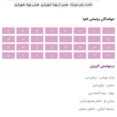
نکست وان موزیک
هیس از بهراد شهریاری
هیس بهراد شهریاری
خوانندگان براساس الفبا
ا
ب
پ
ت
ث
ج
چ
ح
خ
د
ذ
ر
ز
ژ
س
ش
ص
ض
ط
ظ
ع
غ
ف
ق
ک
گ
ل
م
ن
و
ه
ی
درخواستی کاربران
فرزاد بهرامی - زیبای من
حامیم - یکیو دارم
نیواد - نیمه گمشدمی
سامی لو - تلخم همچو شراب
محمود التركي - عاشق مجنون