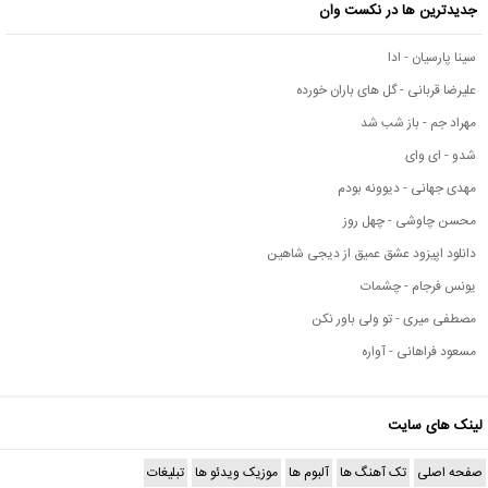
جدیدترین ها در نکست وان
سینا پارسیان - ادا
علیرضا قربانی - گل های باران خورده
مهراد جم - باز شب شد
شدو - ای وای
مهدی جهانی - دیوونه بودم
محسن چاوشی - چهل روز
دانلود اپیزود عشق عمیق از دیجی شاهین
یونس فرجام - چشمات
مصطفی میری - تو ولی باور نکن
مسعود فراهانی - آواره
لینک های سایت
صفحه اصلی
تک آهنگ ها
آلبوم ها
موزیک ویدئو ها
تبلیغات