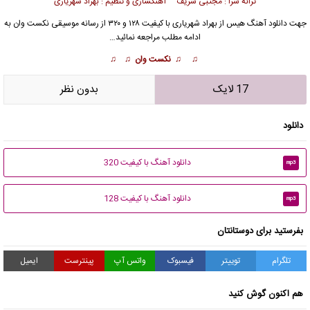
ترانه سرا : مجتبی شریف آهنگسازی و تنظیم : بهراد شهریاری
جهت دانلود آهنگ هیس از
بهراد شهریاری
با کیفیت ۱۲۸ و ۳۲۰ از رسانه موسیقی نکست وان به
ادامه مطلب مراجعه نمائید…
♫ ♫ نکست وان ♫ ♫
17 لایک
بدون نظر
دانلود
دانلود آهنگ با کیفیت 320
mp3
دانلود آهنگ با کیفیت 128
mp3
بفرستید برای دوستانتان
تلگرام
توییتر
فیسبوک
واتس آپ
پینترست
ایمیل
هم اکنون گوش کنید