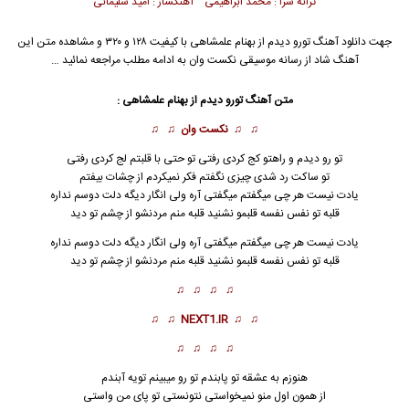
ترانه سرا : محمد ابراهیمی آهنگساز : امید سلیمانی
جهت دانلود آهنگ تورو دیدم از
بهنام علمشاهی
با کیفیت ۱۲۸ و ۳۲۰ و مشاهده متن این
آهنگ شاد از رسانه موسیقی نکست وان به ادامه مطلب مراجعه نمائید …
متن آهنگ تورو دیدم از
بهنام علمشاهی
:
♫ ♫
نکست وان
♫ ♫
تو رو دیدم و راهتو کج کردی رفتی تو حتی با قلبتم لج کردی رفتی
تو ساکت رد شدی چیزی نگفتم فکر نمیکردم از چشات بیفتم
یادت نیست هر چی میگفتم میگفتی آره ولی انگار دیگه دلت دوسم نداره
قلبه تو نفس نفسه قلبمو نشنید قلبه منم مردنشو
ا
ز چشم تو دید
یادت نیست هر چی میگفتم میگفتی آره ولی انگار دیگه دلت دوسم نداره
قلبه تو نفس نفسه قلبمو نشنید قلبه منم مردنشو از چشم تو دید
♫ ♫ ♫ ♫
♫ ♫
NEXT1.IR
♫ ♫
♫ ♫ ♫ ♫
هنوزم به عشقه تو پابندم تو رو میبینم تویه آبندم
از همون اول منو نمیخواستی نتونستی تو پای من واستی