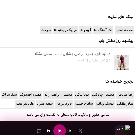
لینک های سایت
صفحه اصلی
تک آهنگ ها
آلبوم ها
موزیک ویدئو ها
تبلیغات
پیشنهاد روز بخش پاپ
دانلود آلبوم جدید مرتضی پاشایی با نام اسمش عشقه
24 نظر | 19,106 بازدید
برترین خواننده ها
رضا صادقی
محسن چاوشی
پویا بیاتی
محسن ابراهیم زاده
مهدی احمدوند
سینا سرلک
سالار عقیلی
یوسف زمانی
سامان جلیلی
فرزاد فرزین
حمید هیراد
علی لهراسبی
تمامی حقوق و مالکیت قالب متعلق به
نکست وان
می باشد.