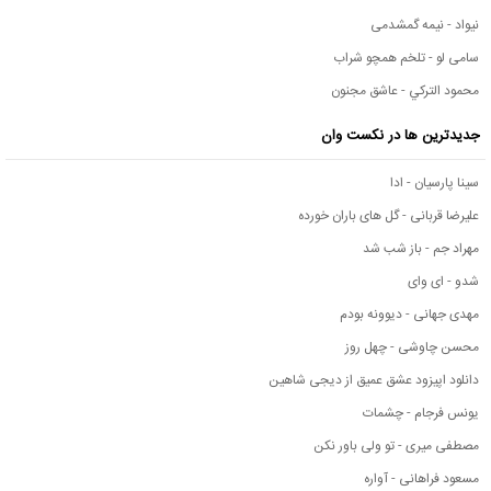
نیواد - نیمه گمشدمی
سامی لو - تلخم همچو شراب
محمود التركي - عاشق مجنون
جدیدترین ها در نکست وان
سینا پارسیان - ادا
علیرضا قربانی - گل های باران خورده
مهراد جم - باز شب شد
شدو - ای وای
مهدی جهانی - دیوونه بودم
محسن چاوشی - چهل روز
دانلود اپیزود عشق عمیق از دیجی شاهین
یونس فرجام - چشمات
مصطفی میری - تو ولی باور نکن
مسعود فراهانی - آواره