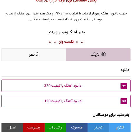
پخش اختصاصی برای اولین بار از این رسانه
جهت دانلود آهنگ زهرمار از
بیات
با کیفیت ۱۲۸ و ۳۲۰ و مشاهده متن این آهنگ از رسانه
موسیقی نکست وان به ادامه مطلب مراجعه نمائید …
متن آهنگ زهرمار از بیات :
♫ ♫
نکست وان
♫ ♫
48 لایک
3 نظر
دانلود
دانلود آهنگ با کیفیت 320
mp3
دانلود آهنگ با کیفیت 128
mp3
بفرستید برای دوستانتان
تلگرام
توییتر
فیسبوک
واتس آپ
پینترست
ایمیل