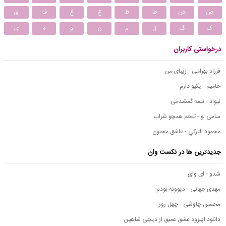
ص
ض
ط
ظ
ع
غ
ف
ق
ک
گ
ل
م
ن
و
ه
ی
درخواستی کاربران
فرزاد بهرامی - زیبای من
حامیم - یکیو دارم
نیواد - نیمه گمشدمی
سامی لو - تلخم همچو شراب
محمود التركي - عاشق مجنون
جدیدترین ها در نکست وان
شدو - ای وای
مهدی جهانی - دیوونه بودم
محسن چاوشی - چهل روز
دانلود اپیزود عشق عمیق از دیجی شاهین