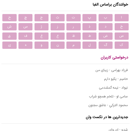
خوانندگان براساس الفبا
ا
ب
پ
ت
ث
ج
چ
ح
خ
د
ذ
ر
ز
ژ
س
ش
ص
ض
ط
ظ
ع
غ
ف
ق
ک
گ
ل
م
ن
و
ه
ی
درخواستی کاربران
فرزاد بهرامی - زیبای من
حامیم - یکیو دارم
نیواد - نیمه گمشدمی
سامی لو - تلخم همچو شراب
محمود التركي - عاشق مجنون
جدیدترین ها در نکست وان
شدو - ای وای