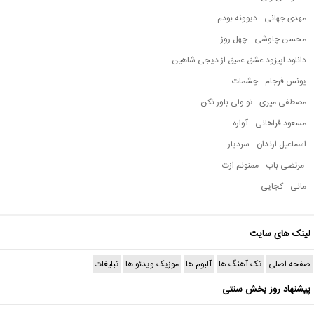
مهدی جهانی - دیوونه بودم
محسن چاوشی - چهل روز
دانلود اپیزود عشق عمیق از دیجی شاهین
یونس فرجام - چشمات
مصطفی میری - تو ولی باور نکن
مسعود فراهانی - آواره
اسماعیل ارندان - سردیار
مرتضی باب - ممنونم ازت
مانی - کجایی
لینک های سایت
صفحه اصلی
تک آهنگ ها
آلبوم ها
موزیک ویدئو ها
تبلیغات
پیشنهاد روز بخش سنتی