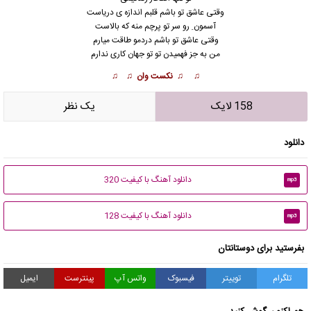
وقتی عاشق تو باشم قلبم اندازه ی دریاست
آسمون ِ رو سر تو پرچم منه که بالاست
وقتی عاشق تو باشم دردمو طاقت میارم
من به جز فهمیدن تو تو جهان کاری ندارم
♫ ♫ نکست وان ♫ ♫
158 لایک
يک نظر
دانلود
دانلود آهنگ با کیفیت 320
mp3
دانلود آهنگ با کیفیت 128
mp3
بفرستید برای دوستانتان
تلگرام
توییتر
فیسبوک
واتس آپ
پینترست
ایمیل