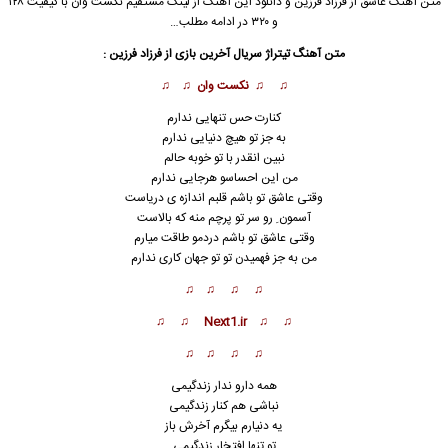
متن آهنگ عاشق از فرزاد فرزین و دانلود این آهنگ از لینک مستقیم نکست وان با کیفیت ۱۲۸
و ۳۲۰ در ادامه مطلب…
متن آهنگ تیتراژ سریال آخرین بازی از فرزاد فرزین :
♫ ♫
نکست وان
♫ ♫
کنارت حس تنهایی ندارم
به جز تو هیچ دنیایی ندارم
نبین انقدر با تو خوبه حالم
من این احساسو هرجایی ندارم
وقتی عاشق تو باشم قلبم اندازه ی دریاست
آسمون ِ رو سر تو پرچم منه که بالاست
وقتی عاشق تو باشم دردمو طاقت میارم
من به جز فهمیدن تو تو جهان کاری ندارم
♫ ♫ ♫ ♫
♫ ♫ Next1.ir ♫ ♫
♫ ♫ ♫ ♫
همه دارو ندار زندگیمی
نباشی هم کنار زندگیمی
یه دنیارم بیگرم آخرش باز
تو تنها افتخار زندگیمی