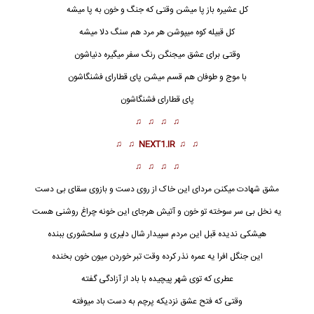
کل عشیره باز پا میشن وقتی که جنگ و خون به پا میشه
کل قبیله کوه میپوشن هر مرد هم سنگ دلا میشه
وقتی برای عشق میجنگن رنگ سفر میگیره دنیاشون
با موج و طوفان هم قسم میشن پای قطارای فشنگاشون
پای قطارای فشنگاشون
♫ ♫ ♫ ♫
♫ ♫
NEXT1.IR
♫ ♫
♫ ♫ ♫ ♫
مشق شهادت میکنن مردای این خاک از روی دست و بازوی سقای بی دست
یه نخل بی سر سوخته تو خون و آتیش هرجای این خونه چراغ روشنی هست
هیشکی ندیده قبل این مردم
سپیدار
شال دلیری و سلحشوری ببنده
این جنگل افرا یه عمره نذر کرده وقت تبر خوردن میون خون بخنده
عطری که توی شهر پیچیده با باد از آزادگی گفته
وقتی که فتح عشق نزدیکه پرچم به دست باد میوفته