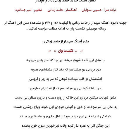
دانلود آهنگ جدید
حامد زمانی با نام سپیدار
ترانه سرا : حسین متولیان آهنگساز : حامد زمانی تنظیم : امیر جمالفرد
جهت دانلود آهنگ سپیدار از حامد زمانی با کیفیت ۱۲۸ و ۳۲۰ و مشاهده متن این آهنگ از
رسانه موسیقی نکست وان به ادامه مطلب مراجعه نمائید …
متن آهنگ سپیدار از حامد زمانی :
♫ ♫
نکست وان
♫ ♫
با عشق این قصه شروع میشه اون جا که عطر یاس میپیچه
من مردمی رو میشناسم که دنیا کنار عشقشون هیچه
آتشفشان تو قلب مرداشه کوهن که سر به زیر و آرومن
من رشته کوهایی رو میشناسم که از ته دنیام معلومن
مشق شهادت میکنن مردای این خاک از روی دست و بازوی سقای بی دست
یه نخل بی سر سوخته تو خون و آتیش هرجای این خونه چراغ روشنی هست
هیشکی ندیده قبل این مردم
سپیدار
شال دلیری و سلحشوری ببنده
این جنگل افرا یه عمره نذر کرده وقت تبر خوردن میون خون بخنده