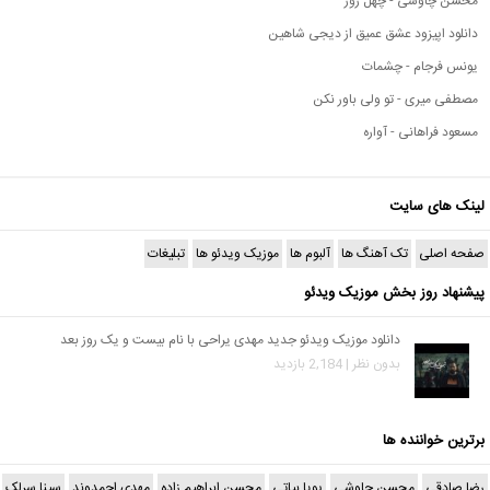
محسن چاوشی - چهل روز
دانلود اپیزود عشق عمیق از دیجی شاهین
یونس فرجام - چشمات
مصطفی میری - تو ولی باور نکن
مسعود فراهانی - آواره
لینک های سایت
صفحه اصلی
تک آهنگ ها
آلبوم ها
موزیک ویدئو ها
تبلیغات
پیشنهاد روز بخش موزیک ویدئو
دانلود موزیک ویدئو جدید مهدی یراحی با نام بیست و یک روز بعد
بدون نظر | 2,184 بازدید
برترین خواننده ها
رضا صادقی
محسن چاوشی
پویا بیاتی
محسن ابراهیم زاده
مهدی احمدوند
سینا سرلک