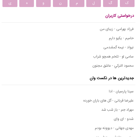
ک
گ
ل
م
ن
و
ه
ی
درخواستی کاربران
فرزاد بهرامی - زیبای من
حامیم - یکیو دارم
نیواد - نیمه گمشدمی
سامی لو - تلخم همچو شراب
محمود التركي - عاشق مجنون
جدیدترین ها در نکست وان
سینا پارسیان - ادا
علیرضا قربانی - گل های باران خورده
مهراد جم - باز شب شد
شدو - ای وای
مهدی جهانی - دیوونه بودم