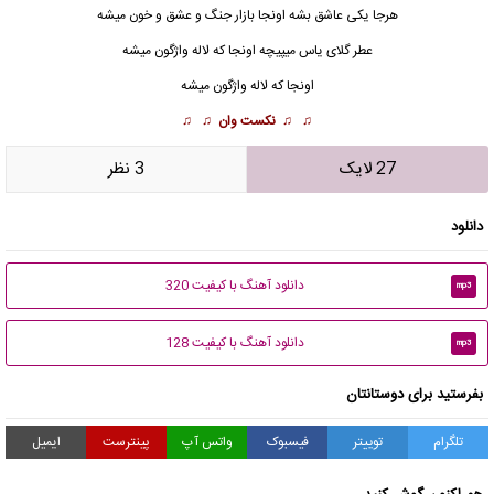
هرجا یکی عاشق بشه اونجا بازار جنگ و عشق و خون میشه
عطر گلای یاس میپیچه اونجا که لاله واژگون میشه
اونجا که لاله واژگون میشه
♫ ♫
نکست وان
♫ ♫
27 لایک
3 نظر
دانلود
دانلود آهنگ با کیفیت 320
mp3
دانلود آهنگ با کیفیت 128
mp3
بفرستید برای دوستانتان
تلگرام
توییتر
فیسبوک
واتس آپ
پینترست
ایمیل