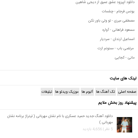
دانلود اپیزود عشق عمیق از دیجی شاهین
یونس فرجام - چشمات
مصطفی میری - تو ولی باور نکن
مسعود فراهانی - آواره
اسماعیل ارندان - سردیار
مرتضی باب - ممنونم ازت
مانی - کجایی
لینک های سایت
صفحه اصلی
تک آهنگ ها
آلبوم ها
موزیک ویدئو ها
تبلیغات
پیشنهاد روز بخش ملایم
دانلود آهنگ جدید حمید عسکری با نام نشان مهربانی ( تیتراژ برنامه نشان
مهربانی )
5 نظر | 4,656 بازدید