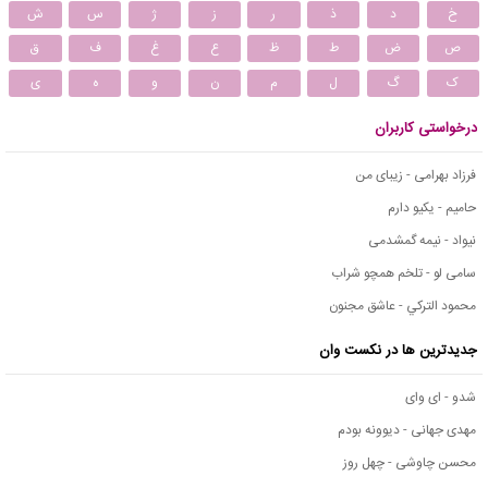
خ
د
ذ
ر
ز
ژ
س
ش
ص
ض
ط
ظ
ع
غ
ف
ق
ک
گ
ل
م
ن
و
ه
ی
درخواستی کاربران
فرزاد بهرامی - زیبای من
حامیم - یکیو دارم
نیواد - نیمه گمشدمی
سامی لو - تلخم همچو شراب
محمود التركي - عاشق مجنون
جدیدترین ها در نکست وان
شدو - ای وای
مهدی جهانی - دیوونه بودم
محسن چاوشی - چهل روز