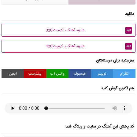
دانلود
دانلود آهنگ با کیفیت 320
mp3
دانلود آهنگ با کیفیت 128
mp3
بفرستید برای دوستانتان
تلگرام
توییتر
فیسبوک
واتس آپ
پینترست
ایمیل
هم اکنون گوش کنید
کد پخش این آهنگ در سایت و وبلاگ شما