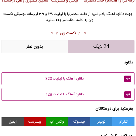
ترانه سرا و آهنگساز : حامد محضرنیا میکس و مسترینگ : شاهین منصوری و علی درخشنده
جهت دانلود آهنگ یادم نمیره از
حامد محضرنیا
با کیفیت ۱۲۸ و ۳۲۰ از رسانه موسیقی نکست
وان به ادامه مطلب مراجعه نمائید …
♫ ♫
نکست وان
♫ ♫
24 لایک
بدون نظر
دانلود
دانلود آهنگ با کیفیت 320
mp3
دانلود آهنگ با کیفیت 128
mp3
بفرستید برای دوستانتان
تلگرام
توییتر
فیسبوک
واتس آپ
پینترست
ایمیل