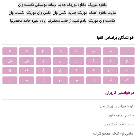
دانلود موزیک
دانلود موزیک جدید
رسانه موسیقی نکست وان
سایت دانلود آهنگ
موزیک جدید
نکس وان
نکس وان موزیک
نکست وان
نکست وان موزیک
یادم نمیره از حامد محضرنیا
یادم نمیره حامد محضرنیا
خوانندگان براساس الفبا
ا
ب
پ
ت
ث
ج
چ
ح
خ
د
ذ
ر
ز
ژ
س
ش
ص
ض
ط
ظ
ع
غ
ف
ق
ک
گ
ل
م
ن
و
ه
ی
درخواستی کاربران
فرزاد بهرامی - زیبای من
حامیم - یکیو دارم
نیواد - نیمه گمشدمی
سامی لو - تلخم همچو شراب