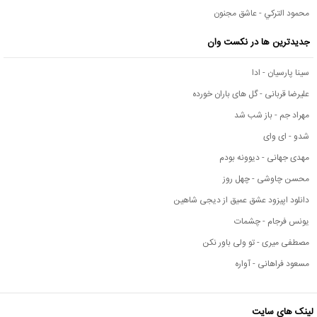
محمود التركي - عاشق مجنون
جدیدترین ها در نکست وان
سینا پارسیان - ادا
علیرضا قربانی - گل های باران خورده
مهراد جم - باز شب شد
شدو - ای وای
مهدی جهانی - دیوونه بودم
محسن چاوشی - چهل روز
دانلود اپیزود عشق عمیق از دیجی شاهین
یونس فرجام - چشمات
مصطفی میری - تو ولی باور نکن
مسعود فراهانی - آواره
لینک های سایت