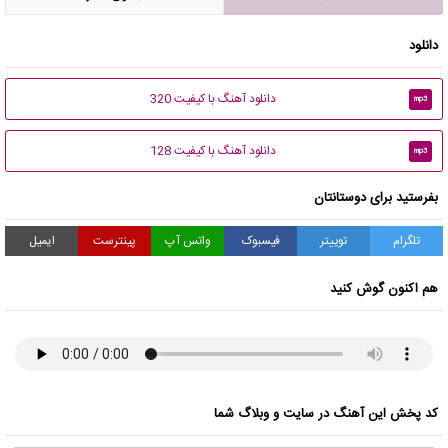
دانلود
دانلود آهنگ با کیفیت 320
mp3
دانلود آهنگ با کیفیت 128
mp3
بفرستید برای دوستانتان
تلگرام
توییتر
فیسبوک
واتس آپ
پینترست
ایمیل
هم اکنون گوش کنید
کد پخش این آهنگ در سایت و وبلاگ شما