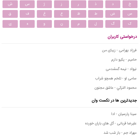
خ
د
ذ
ر
ز
ژ
س
ش
ص
ض
ط
ظ
ع
غ
ف
ق
ک
گ
ل
م
ن
و
ه
ی
درخواستی کاربران
فرزاد بهرامی - زیبای من
حامیم - یکیو دارم
نیواد - نیمه گمشدمی
سامی لو - تلخم همچو شراب
محمود التركي - عاشق مجنون
جدیدترین ها در نکست وان
سینا پارسیان - ادا
علیرضا قربانی - گل های باران خورده
مهراد جم - باز شب شد