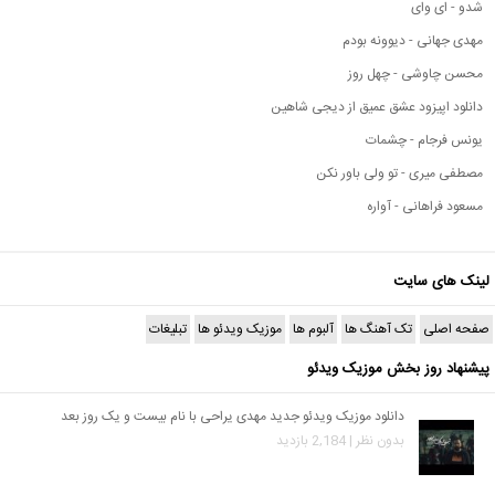
شدو - ای وای
مهدی جهانی - دیوونه بودم
محسن چاوشی - چهل روز
دانلود اپیزود عشق عمیق از دیجی شاهین
یونس فرجام - چشمات
مصطفی میری - تو ولی باور نکن
مسعود فراهانی - آواره
لینک های سایت
صفحه اصلی
تک آهنگ ها
آلبوم ها
موزیک ویدئو ها
تبلیغات
پیشنهاد روز بخش موزیک ویدئو
دانلود موزیک ویدئو جدید مهدی یراحی با نام بیست و یک روز بعد
بدون نظر | 2,184 بازدید