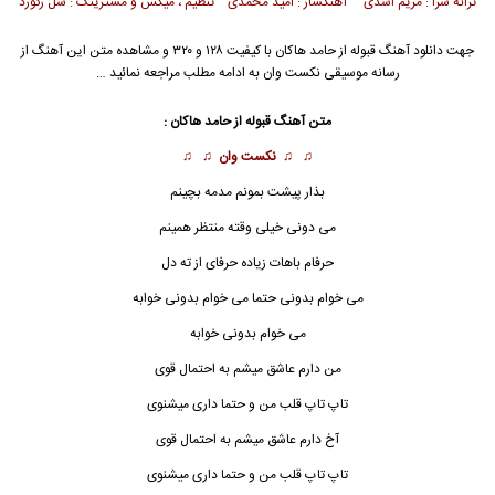
ترانه سرا : مریم اسدی آهنگساز : امید محمدی تنظیم ، میکس و مسترینگ : سل رکورد
جهت دانلود آهنگ قبوله از
حامد هاکان
با کیفیت ۱۲۸ و ۳۲۰ و مشاهده متن این آهنگ از
رسانه موسیقی نکست وان به ادامه مطلب مراجعه نمائید …
متن آهنگ قبوله از
حامد هاکان
:
♫ ♫
نکست وان
♫ ♫
بذار پیشت بمونم مدمه بچینم
می دونی خیلی وقته منتظر همینم
حرفام باهات زیاده حرفای از ته دل
می خوام بدونی حتما می خو
ا
م بدونی خوابه
می خوام بدونی خوابه
من دارم عاشق میشم به احتمال قوی
تاپ تاپ قلب من و حتما داری میشنوی
آخ دارم عاشق میشم به احتمال قوی
تاپ تاپ قلب من و حتما داری میشنوی