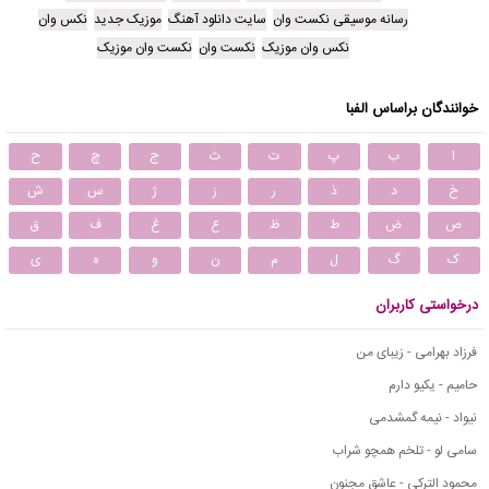
رسانه موسیقی نکست وان
سایت دانلود آهنگ
موزیک جدید
نکس وان
نکس وان موزیک
نکست وان
نکست وان موزیک
خوانندگان براساس الفبا
ا
ب
پ
ت
ث
ج
چ
ح
خ
د
ذ
ر
ز
ژ
س
ش
ص
ض
ط
ظ
ع
غ
ف
ق
ک
گ
ل
م
ن
و
ه
ی
درخواستی کاربران
فرزاد بهرامی - زیبای من
حامیم - یکیو دارم
نیواد - نیمه گمشدمی
سامی لو - تلخم همچو شراب
محمود التركي - عاشق مجنون