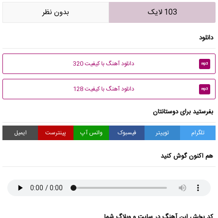
103 لایک
بدون نظر
دانلود
دانلود آهنگ با کیفیت 320
mp3
دانلود آهنگ با کیفیت 128
mp3
بفرستید برای دوستانتان
تلگرام
توییتر
فیسبوک
واتس آپ
پینترست
ایمیل
هم اکنون گوش کنید
کد پخش این آهنگ در سایت و وبلاگ شما