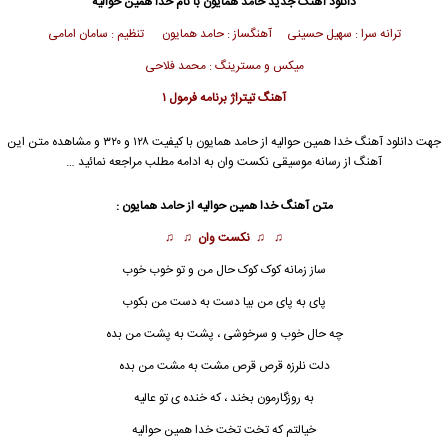
دانلود آهنگ جدید
حامد همایون
با نام خدا همین حوالیه
ترانه سرا : سهیل حسینی آهنگساز : حامد همایون تنظیم : سامان امامی
میکس و مسترینگ : محمد فلاحی
آهنگ تیتراژ برنامه فرمول ۱
جهت دانلود آهنگ خدا همین حوالیه از
حامد همایون
با کیفیت ۱۲۸ و ۳۲۰ و مشاهده متن این
آهنگ از رسانه موسیقی نکست وان به ادامه مطلب مراجعه نمائید …
متن آهنگ خدا همین حوالیه از
حامد همایون
:
♫ ♫
نکست وان
♫ ♫
ساز زمانه کوک کوک حال من و تو خوب خوب
پای به پای من بیا دست به دست من بکوب
چه حال خوب و سرخوشی ، پشت به پشت من بده
دلت نلرزه قرص قرص مشت به مشت من بده
به روزگارمون بخند ، که خنده ی تو عالیه
خیالتم که تخت تخت
خدا
همین حوالیه