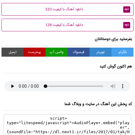
دانلود آهنگ با کیفیت 320
mp3
دانلود آهنگ با کیفیت 128
mp3
بفرستید برای دوستانتان
تلگرام
توییتر
فیسبوک
واتس آپ
پینترست
ایمیل
هم اکنون گوش کنید
کد پخش این آهنگ در سایت و وبلاگ شما