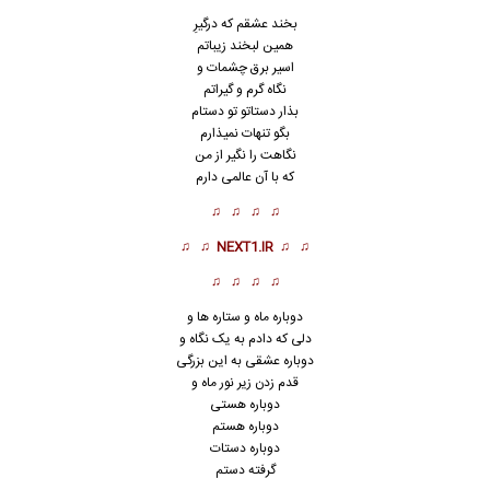
بخند عشقم که درگیرِ
همین لبخند زیباتم
اسیر برق چشمات و
نگاه گرم و گیراتم
بذار دستاتو تو دستام
بگو تنهات نمیذارم
نگاهت را نگیر از من
که با آن عالمی دارم
♫ ♫ ♫ ♫
♫ ♫
NEXT1.IR
♫ ♫
♫ ♫ ♫ ♫
دوباره ماه و ستاره ها و
دلی که دادم به یک نگاه و
دوباره
عشق
ی به این بزرگی
قدم زدن زیر نور ماه و
دوباره هستی
دوباره هستم
دوباره دستات
گرفته دستم