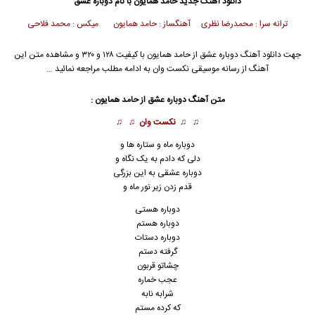
دانلود آهنگ جدید
حامد همایون
با نام دوباره عشق
ترانه سرا : محمدرضا نظری آهنگساز : حامد همایون میکس : محمد فلاحی
جهت دانلود آهنگ دوباره عشق از
حامد همایون
با کیفیت ۱۲۸ و ۳۲۰ و مشاهده متن این
آهنگ از رسانه موسیقی نکست وان به ادامه مطلب مراجعه نمائید …
متن آهنگ دوباره عشق از
حامد همایون
:
♫ ♫
نکست وان
♫ ♫
دوباره ماه و ستاره ها و
دلی که دادم به یک نگاه و
دوباره
عشق
ی به این بزرگی
قدم زدن زیر نور ماه و
دوباره هستی
دوباره هستم
دوباره دستات
گرفته دستم
چشاتو قربون
عجب خماره
شرابه نابه
که کرده مستم