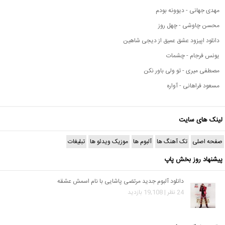
مهدی جهانی - دیوونه بودم
محسن چاوشی - چهل روز
دانلود اپیزود عشق عمیق از دیجی شاهین
یونس فرجام - چشمات
مصطفی میری - تو ولی باور نکن
مسعود فراهانی - آواره
لینک های سایت
صفحه اصلی
تک آهنگ ها
آلبوم ها
موزیک ویدئو ها
تبلیغات
پیشنهاد روز بخش پاپ
دانلود آلبوم جدید مرتضی پاشایی با نام اسمش عشقه
24 نظر | 19,108 بازدید