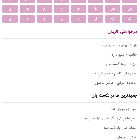
ص
ض
ط
ظ
ع
غ
ف
ق
ک
گ
ل
م
ن
و
ه
ی
درخواستی کاربران
فرزاد بهرامی - زیبای من
حامیم - یکیو دارم
نیواد - نیمه گمشدمی
سامی لو - تلخم همچو شراب
محمود التركي - عاشق مجنون
جدیدترین ها در نکست وان
سینا پارسیان - ادا
علیرضا قربانی - گل های باران خورده
مهراد جم - باز شب شد
شدو - ای وای