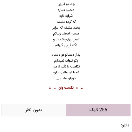
چشاتو قربون
عجب خماره
شرابه نابه
که کرده مستم
بخند عشقم که درگیرِ
همین لبخند زیباتم
اسیر برق چشمات و
نگاه گرم و گیراتم
بذار دستاتو تو دستام
بگو تنهات نمیذارم
نگاهت را نگیر از من
که با آن عالمی دارم
دوباره ماه و …
♫ ♫
نکست وان
♫ ♫
256 لایک
بدون نظر
دانلود