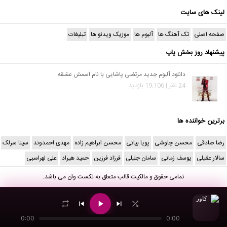
لینک های سایت
صفحه اصلی
تک آهنگ ها
آلبوم ها
موزیک ویدئو ها
تبلیغات
پیشنهاد روز بخش پاپ
دانلود آلبوم جدید مرتضی پاشایی با نام اسمش عشقه
24 نظر | 19,106 بازدید
برترین خواننده ها
رضا صادقی
محسن چاوشی
پویا بیاتی
محسن ابراهیم زاده
مهدی احمدوند
سینا سرلک
سالار عقیلی
یوسف زمانی
سامان جلیلی
فرزاد فرزین
حمید هیراد
علی لهراسبی
تمامی حقوق و مالکیت قالب متعلق به
نکست وان
می باشد.
0:00
0:00