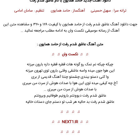
دانلود آهنگ جدید
حامد همایون
با نام عاشق شدم رفت
ترانه سرا : سهیل حسینی آهنگساز : حامد همایون تنظیم : سامان امامی
جهت دانلود آهنگ عاشق شدم رفت از
حامد همایون
با کیفیت ۱۲۸ و ۳۲۰ و مشاهده متن این
آهنگ از رسانه موسیقی نکست وان به ادامه مطلب مراجعه نمائید …
متن آهنگ عاشق شدم رفت از
حامد همایون
:
♫ ♫
نکست وان
♫ ♫
چیکه چیکه نم نمک رو گونه هات قطره قطره داره بارون میزنه
این هوا جون میده واسه عاشقی وقتی بارون توی تهرون میزنه
وا کنی دستو ببندی چشمتو چنتا آهنگ قدیمی از بری
آخ چه کیفی میده توی این هوا با صدات هوش از سرت من میبری
با صدات هوش از سرت من میبری …
عاشق شدم رفت دیوونتم بارونیم طوفانیم ویرونتم
عاشق شدم رفت
بد حالیه هر شب تو دستم جای دستات خالیه
♫ ♫ ♫ ♫
♫ ♫
NEXT1.IR
♫ ♫
♫ ♫ ♫ ♫