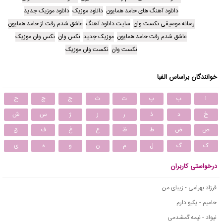
دانلود آهنگ های حامد همایون
دانلود موزیک
دانلود موزیک جدید
رسانه موسیقی نکست وان
سایت دانلود آهنگ
عاشق شدم رفت از حامد همایون
عاشق شدم رفت حامد همایون
موزیک جدید
نکس وان
نکس وان موزیک
نکست وان
نکست وان موزیک
خوانندگان براساس الفبا
ا
ب
پ
ت
ث
ج
چ
ح
خ
د
ذ
ر
ز
ژ
س
ش
ص
ض
ط
ظ
ع
غ
ف
ق
ک
گ
ل
م
ن
و
ه
ی
درخواستی کاربران
فرزاد بهرامی - زیبای من
حامیم - یکیو دارم
نیواد - نیمه گمشدمی