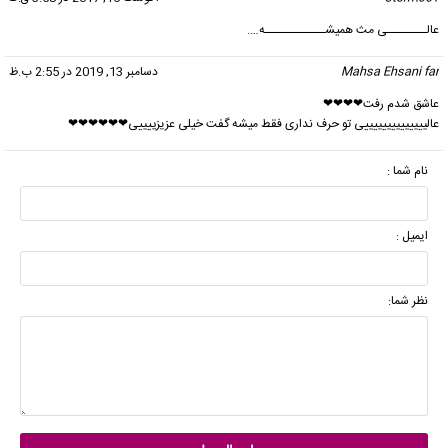
عالــــــــی مث همیشــــــــــــه….
Mahsa Ehsani far
گفت:
دسامبر 13, 2019 در 2:55 ب.ظ
عاشق شدم رفت❤❤❤❤
عالییییییییییییییی تو حرف نداری فقط میشه گفت خیلی عزیزییییی❤❤❤❤❤❤
نام شما :
ایمیل :
نظر شما: