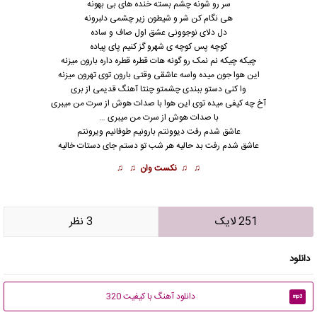
سر رو شونه چشم بسته خنده های بی بهونه
هی نگام کن شر و شیطون زیر چشمی دلبرونه
دل دلای نوجوونی عشق اول صاف و ساده
کوچه پس کوچه ی شهرو گز کنیم پای پیاده
چیکه چیکه نم نمک رو گونه هات قطره قطره داره بارون میزنه
این هوا جون میده واسه عاشقی وقتی بارون توی تهرون میزنه
وا کنی دستو ببندی چشمتو چنتا آهنگ قدیمی از بری
آخ چه کیفی میده توی این هوا با صدات هوش از سرت من میبری
با صدات هوش از سرت من میبری …
عاشق شدم رفت دیوونتم بارونیم طوفانیم ویرونتم
عاشق شدم رفت
بد حالیه هر شب تو دستم جای دستات خالیه
♫ ♫
نکست وان
♫ ♫
251 لایک
3 نظر
دانلود
دانلود آهنگ با کیفیت 320
mp3