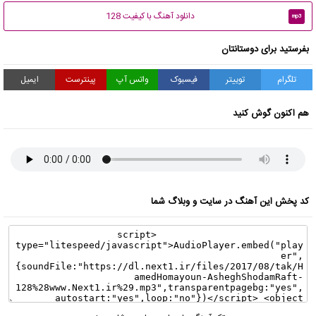
دانلود آهنگ با کیفیت 128
mp3
بفرستید برای دوستانتان
تلگرام
توییتر
فیسبوک
واتس آپ
پینترست
ایمیل
هم اکنون گوش کنید
کد پخش این آهنگ در سایت و وبلاگ شما