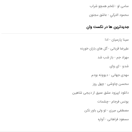
سامی لو - تلخم همچو شراب
محمود التركي - عاشق مجنون
جدیدترین ها در نکست وان
سینا پارسیان - ادا
علیرضا قربانی - گل های باران خورده
مهراد جم - باز شب شد
شدو - ای وای
مهدی جهانی - دیوونه بودم
محسن چاوشی - چهل روز
دانلود اپیزود عشق عمیق از دیجی شاهین
یونس فرجام - چشمات
مصطفی میری - تو ولی باور نکن
مسعود فراهانی - آواره