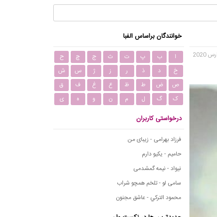
خوانندگان براساس الفبا
ا
ب
پ
ت
ث
ج
چ
ح
خ
د
ذ
ر
ز
ژ
س
ش
ص
ض
ط
ظ
ع
غ
ف
ق
ک
گ
ل
م
ن
و
ه
ی
درخواستی کاربران
فرزاد بهرامی - زیبای من
حامیم - یکیو دارم
نیواد - نیمه گمشدمی
سامی لو - تلخم همچو شراب
محمود التركي - عاشق مجنون