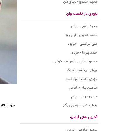
مجید احمدی - زیبای من
بزودی در نکست وان
مجید رضوی - اوکی
حامد همایون - این روزا
علی لهراسبی - خیابونا
حامد پارسا - جزیره
مسعود صابری - آسوده میخوابی
ریوان - یه شب قشنگ
مهدی مقدم - نوار قلب
شاهین بنان - الماس
مهدی جهانی - زخم
رضا صادقی - یه چی بگم
آخرین های آرشیو
مجید اصلاحی - تو برو