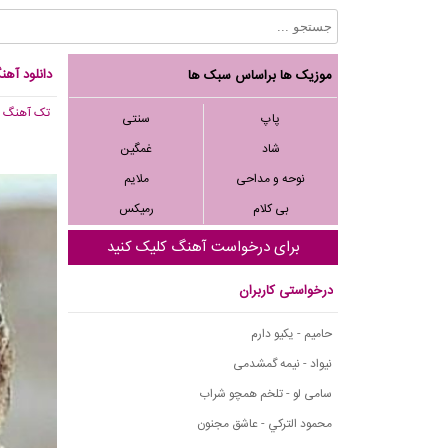
دانلود آهن
موزیک ها براساس سبک ها
تک آهنگ
, 823
پاپ
سنتی
شاد
غمگین
نوحه و مداحی
ملایم
بی کلام
رمیکس
برای درخواست آهنگ کلیک کنید
درخواستی کاربران
حامیم - یکیو دارم
نیواد - نیمه گمشدمی
سامی لو - تلخم همچو شراب
محمود التركي - عاشق مجنون