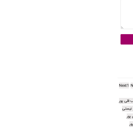
Next1
N
 قلی پور
و نیستی
 پور
ور