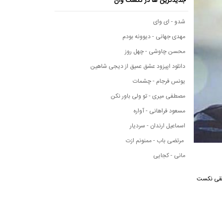
جدیدترین ها در نکست وان
شدو - ای وای
مهدی جهانی - دیوونه بودم
محسن چاوشی - چهل روز
دانلود اپیزود عشق عمیق از دیجی شاهین
یونس فرجام - چشمات
مصطفی میری - تو ولی باور نکن
مسعود فراهانی - آواره
اسماعیل ارندان - سردیار
مرتضی باب - ممنونم ازت
مانی - کجایی
 از رسانه موسیقی نکست