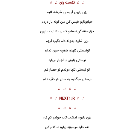
♫ ♫
نکست وان
♫ ♫
بزن بارون آروم رو شیشه قلبم
خیابونارو خیس کن من کوله بار دردم
حق حقه گریه هامو کسی نشنیده بارون
بزن شاید بدونه دلم بگیره آروم
تونیستی گلهای باغچه جون نداره
نیستی بارون با اجبار میباره
تو نیستی
تنها موندم تو حصار غم
نیستی میگذره یه سال هر دقیقه ام
♫ ♫ ♫ ♫
♫ ♫
NEXT1.IR
♫ ♫
♫ ♫ ♫ ♫
بزن بارون امشب تب جونمو کم کن
تنم داره میسوزه ببارو ساکتم کن