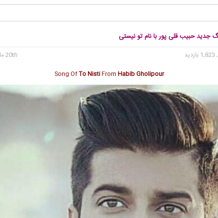
گ جدید حبیب قلی پور با نام تو نیستی
1, بازدید
20th مارس 2020
Song Of
To Nisti
From
Habib Gholipour