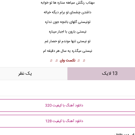
مهتاب رنگش سیاهه ستاره ها تو خوابه
داشتن چشمای تو برام دیگه خیاله
تونیستی گلهای باغچه جون نداره
نیستی بارون با اجبار میباره
تو نیستی
تنها موندم تو حصار غم
نیستی میگذره یه سال هر دقیقه ام
♫ ♫
نکست وان
♫ ♫
13 لایک
يک نظر
دانلود آهنگ با کیفیت 320
دانلود آهنگ با کیفیت 128