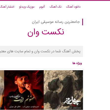
دانلود آهنگ
تک آهنگ
آلبوم
موزیک ویدئو
انتشار آهنگ
جامعترین رسانه موسیقی ایران
نکست وان
پخش آهنگ شما در نکست وان و تمام سایت های معتبر
ویژه ها