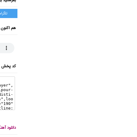
بفرستید بر
تلگرام
هم اکنون 
کد پخش ای
دانلود آه