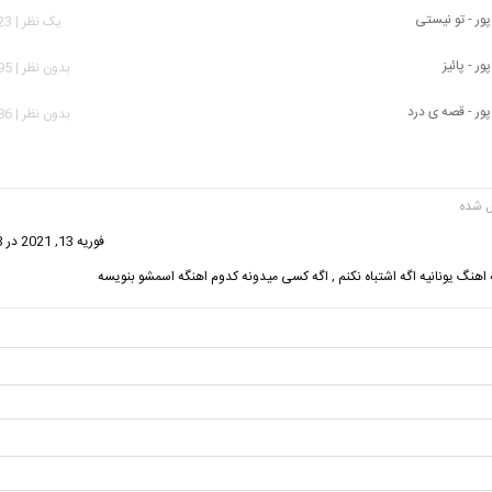
ور - تو نیستی
يک نظر | 1,823 بازدید
ر - پائیز
بدون نظر | 1,195 بازدید
ور - قصه ی درد
بدون نظر | 1,486 بازدید
گفت:
فوریه 13, 2021 در 11:23 ق.ظ
 اهنگ یونانیه اگه اشتباه نکنم , اگه کسی میدونه کدوم اهنگه اسمشو بنویسه