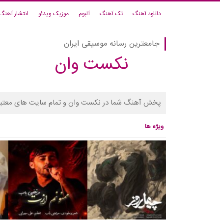
دانلود آهنگ
تک آهنگ
آلبوم
موزیک ویدئو
انتشار آهنگ
جامعترین رسانه موسیقی ایران
نکست وان
پخش آهنگ شما در نکست وان و تمام سایت های معتبر
ویژه ها