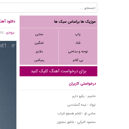
دانلود آه
موزیک ها براساس سبک ها
بزودی
, 1,944 بازدید
پاپ
سنتی
شاد
غمگین
نوحه و مداحی
ملایم
بی کلام
رمیکس
برای درخواست آهنگ کلیک کنید
درخواستی کاربران
حامیم - یکیو دارم
نیواد - نیمه گمشدمی
سامی لو - تلخم همچو شراب
محمود التركي - عاشق مجنون