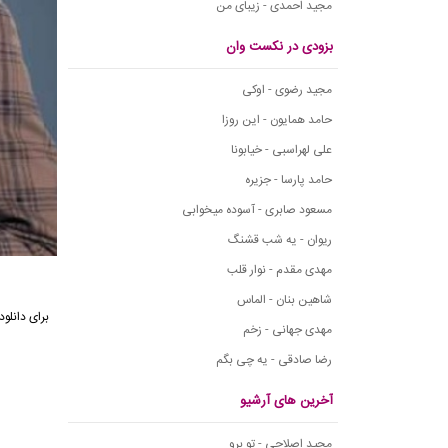
مجید احمدی - زیبای من
بزودی در نکست وان
مجید رضوی - اوکی
حامد همایون - این روزا
علی لهراسبی - خیابونا
حامد پارسا - جزیره
مسعود صابری - آسوده میخوابی
ریوان - یه شب قشنگ
مهدی مقدم - نوار قلب
شاهین بنان - الماس
برای دانلو
مهدی جهانی - زخم
رضا صادقی - یه چی بگم
آخرین های آرشیو
مجید اصلاحی - تو برو