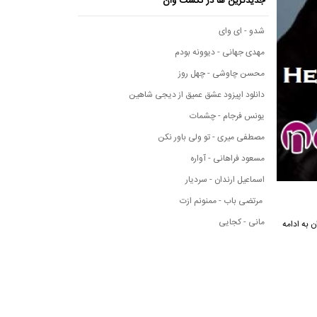
جدیدترین ها در نکست وان
شدو - ای وای
مهدی جهانی - دیوونه بودم
محسن چاوشی - چهل روز
دانلود اپیزود عشق عمیق از دیجی شاهین
یونس فرجام - چشمات
مصطفی میری - تو ولی باور نکن
مسعود فراهانی - آواره
اسماعیل ارندان - سردیار
مرتضی باب - ممنونم ازت
مانی - کجایی
ت وان به ادامه