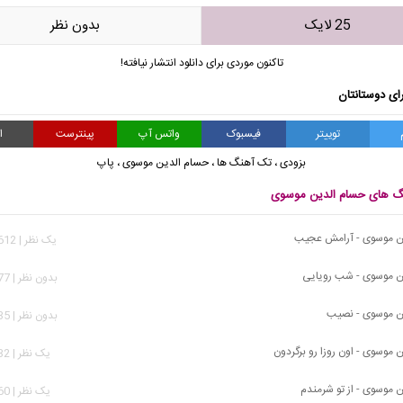
25 لایک
بدون نظر
تاکنون موردی برای دانلود انتشار نیافته!
ای دوستانتان
توییتر
فیسبوک
واتس آپ
پینترست
ا
بزودی
،
تک آهنگ ها
،
حسام الدین موسوی
،
پاپ
نگ های حسام الدین موسوی
ن موسوی - آرامش عجیب
يک نظر | 11,612 بازدید
ن موسوی - شب رویایی
بدون نظر | 3,977 بازدید
ن موسوی - نصیب
بدون نظر | 2,735 بازدید
 موسوی - اون روزا رو برگردون
يک نظر | 2,632 بازدید
 موسوی - از تو شرمندم
يک نظر | 3,660 بازدید