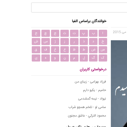
خوانندگان براساس الفبا
ا
ب
پ
ت
ث
ج
چ
ح
خ
د
ذ
ر
ز
ژ
س
ش
ص
ض
ط
ظ
ع
غ
ف
ق
ک
گ
ل
م
ن
و
ه
ی
درخواستی کاربران
فرزاد بهرامی - زیبای من
حامیم - یکیو دارم
نیواد - نیمه گمشدمی
سامی لو - تلخم همچو شراب
محمود التركي - عاشق مجنون