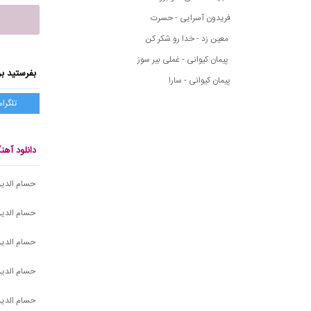
فریدون آسرایی - حسرت
معین زد - خدا رو شکر کن
پیمان کیوانی - غملی بیر سوز
بفرستید بر
پیمان کیوانی - سارا
تلگرام
دانلود آه
حسام الدی
حسام الدی
حسام الدی
حسام الدین
حسام الدین