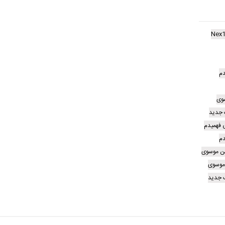
Nex1
دم
وی
 جدید
 فهمیدم
دم
ین موسوی
 موسوی
 جدید