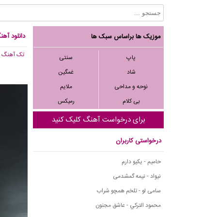
دانلود آهن
موزیک ها براساس سبک ها
تک آهنگ
, 897
پاپ
سنتی
شاد
غمگین
نوحه و مداحی
ملایم
بی کلام
رمیکس
برای درخواست آهنگ کلیک کنید
درخواستی کاربران
حامیم - یکیو دارم
نیواد - نیمه گمشدمی
سامی لو - تلخم همچو شراب
محمود التركي - عاشق مجنون