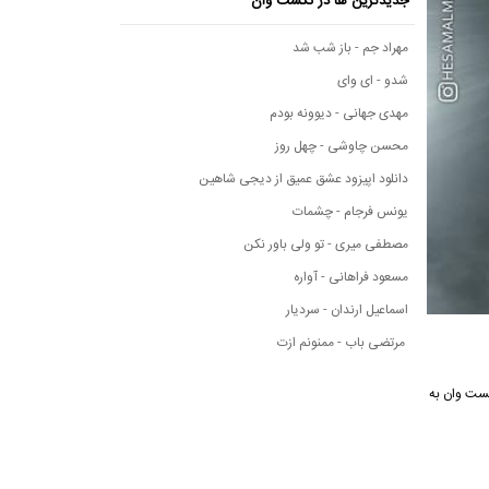
جدیدترین ها در نکست وان
مهراد جم - باز شب شد
شدو - ای وای
مهدی جهانی - دیوونه بودم
محسن چاوشی - چهل روز
دانلود اپیزود عشق عمیق از دیجی شاهین
یونس فرجام - چشمات
مصطفی میری - تو ولی باور نکن
مسعود فراهانی - آواره
اسماعیل ارندان - سردیار
مرتضی باب - ممنونم ازت
ه موسیقی نکست وان به