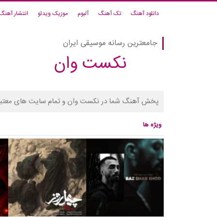
دانلود آهنگ
تک آهنگ
آلبوم
موزیک ویدئو
انتشار آهنگ
جامعترین رسانه موسیقی ایران
نکست وان
پخش آهنگ شما در نکست وان و تمام سایت های معتبر
ویژه ها