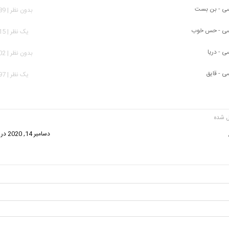
سی - بن بست
بدون نظر | 2,689 بازدید
سی - حس خوب
يک نظر | 1,615 بازدید
ی - دریا
بدون نظر | 2,302 بازدید
ی - قایق
يک نظر | 2,897 بازدید
گفت:
دسامبر 14, 2020 در 3:22 ب.ظ