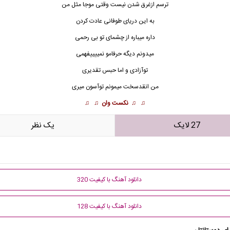
ترسم ازغرق شدن نیست وقتی موجا مثل من
به این دریای طوفانی عادت کردن
داره میباره از چشمای تو بی رحمی
میدونم دیگه حرفامو نمییییفهمی
توآزادی و اما حبس تقدیری
من انقدسخت میمونم توآسون میری
♫ ♫
نکست وان
♫ ♫
27 لایک
يک نظر
دانلود آهنگ با کیفیت 320
دانلود آهنگ با کیفیت 128