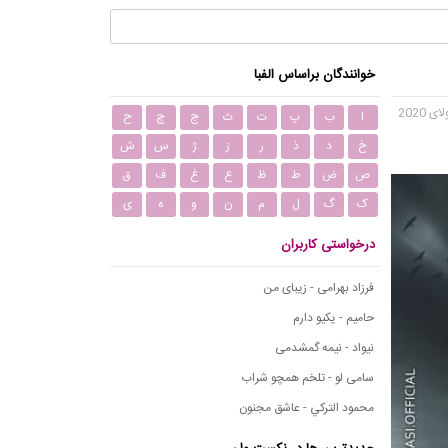
خوانندگان براساس الفبا
ا
ب
پ
ت
ث
ج
چ
ح
خ
د
ذ
ر
ز
ژ
س
ش
ص
ض
ط
ظ
ع
غ
ف
ق
ک
گ
ل
م
ن
و
ه
ی
درخواستی کاربران
فرزاد بهرامی - زیبای من
حامیم - یکیو دارم
نیواد - نیمه گمشدمی
سامی لو - تلخم همچو شراب
محمود التركي - عاشق مجنون