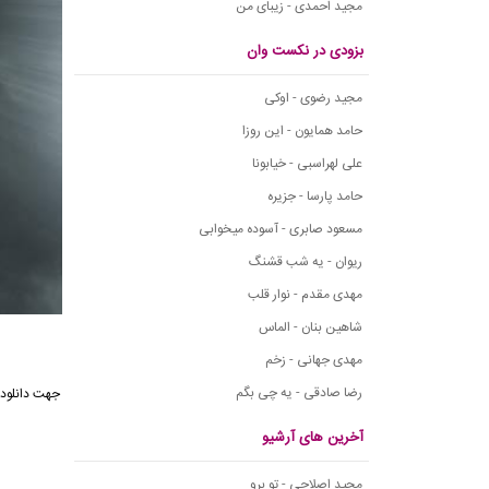
مجید احمدی - زیبای من
بزودی در نکست وان
مجید رضوی - اوکی
حامد همایون - این روزا
علی لهراسبی - خیابونا
حامد پارسا - جزیره
مسعود صابری - آسوده میخوابی
ریوان - یه شب قشنگ
مهدی مقدم - نوار قلب
شاهین بنان - الماس
مهدی جهانی - زخم
رضا صادقی - یه چی بگم
آخرین های آرشیو
مجید اصلاحی - تو برو