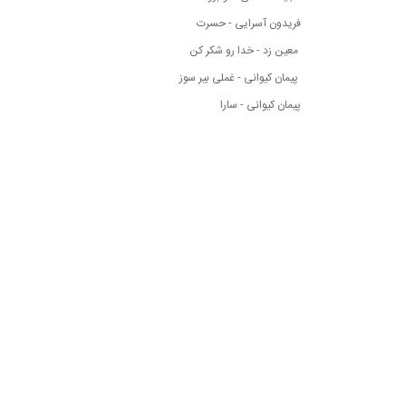
فریدون آسرایی - حسرت
معین زد - خدا رو شکر کن
پیمان کیوانی - غملی بیر سوز
پیمان کیوانی - سارا