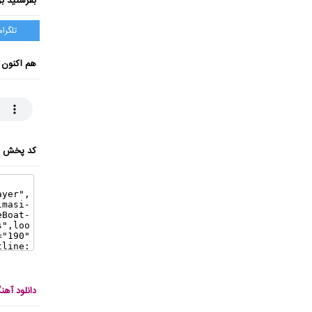
بفرستید بر
تلگرام
هم اکنون 
کد پخش ای
دانلود آه