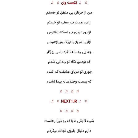
♫ ♫
نکست وان
♫ ♫
من از حرفای بی منطق تو خستم
ازاین غیبت بی معنی تو خستم
ازاین دریای بی اسکله وفانوس
ازاین شبهای تاریک وپرازکابوس
چه بی رحمانه تاکرد بامن روزگار
که توعمق نگاه تو زندانی شدم
جوری تو دریای عشقت گم شدم
که بیست وچندساله پیدا نشدم
♫ ♫ ♫ ♫
♫ ♫
NEXT1.IR
♫ ♫
♫ ♫ ♫ ♫
شبیه قایقی تنها
که رو دریا رهاست
دارم دنبال پاروی نجات میگردم