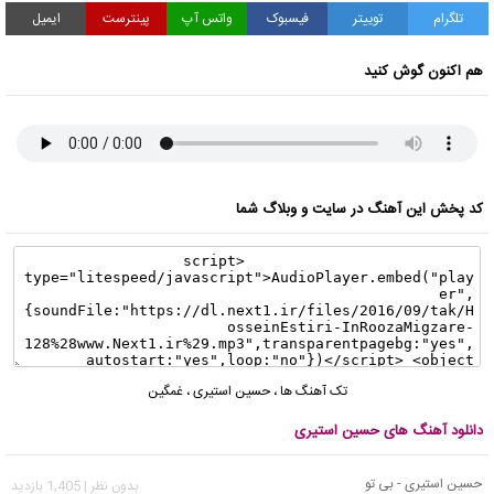
تلگرام
توییتر
فیسبوک
واتس آپ
پینترست
ایمیل
هم اکنون گوش کنید
کد پخش این آهنگ در سایت و وبلاگ شما
تک آهنگ ها
،
حسین استیری
،
غمگین
دانلود آهنگ های حسین استیری
حسین استیرى - بى تو
بدون نظر | 1,405 بازدید