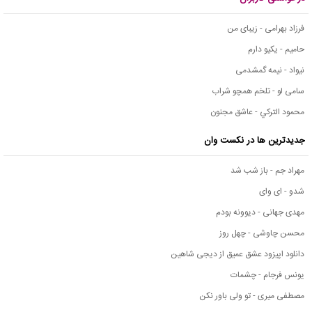
فرزاد بهرامی - زیبای من
حامیم - یکیو دارم
نیواد - نیمه گمشدمی
سامی لو - تلخم همچو شراب
محمود التركي - عاشق مجنون
جدیدترین ها در نکست وان
مهراد جم - باز شب شد
شدو - ای وای
مهدی جهانی - دیوونه بودم
محسن چاوشی - چهل روز
دانلود اپیزود عشق عمیق از دیجی شاهین
یونس فرجام - چشمات
مصطفی میری - تو ولی باور نکن