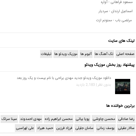
مسعود فراهانی - آواره
اسماعیل ارندان - سردیار
مرتضی باب - ممنونم ازت
لینک های سایت
صفحه اصلی
تک آهنگ ها
آلبوم ها
موزیک ویدئو ها
تبلیغات
پیشنهاد روز بخش موزیک ویدئو
دانلود موزیک ویدئو جدید مهدی یراحی با نام بیست و یک روز بعد
بدون نظر | 2,183 بازدید
برترین خواننده ها
رضا صادقی
محسن چاوشی
پویا بیاتی
محسن ابراهیم زاده
مهدی احمدوند
سینا سرلک
سالار عقیلی
یوسف زمانی
سامان جلیلی
فرزاد فرزین
حمید هیراد
علی لهراسبی