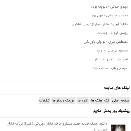
مهدی جهانی - دیوونه بودم
محسن چاوشی - چهل روز
دانلود اپیزود عشق عمیق از دیجی شاهین
یونس فرجام - چشمات
مصطفی میری - تو ولی باور نکن
مسعود فراهانی - آواره
اسماعیل ارندان - سردیار
مرتضی باب - ممنونم ازت
لینک های سایت
صفحه اصلی
تک آهنگ ها
آلبوم ها
موزیک ویدئو ها
تبلیغات
پیشنهاد روز بخش ملایم
دانلود آهنگ جدید حمید عسکری با نام نشان مهربانی ( تیتراژ برنامه نشان
مهربانی )