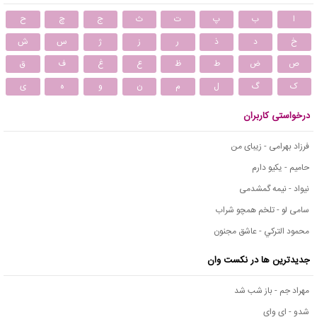
ا
ب
پ
ت
ث
ج
چ
ح
خ
د
ذ
ر
ز
ژ
س
ش
ص
ض
ط
ظ
ع
غ
ف
ق
ک
گ
ل
م
ن
و
ه
ی
درخواستی کاربران
فرزاد بهرامی - زیبای من
حامیم - یکیو دارم
نیواد - نیمه گمشدمی
سامی لو - تلخم همچو شراب
محمود التركي - عاشق مجنون
جدیدترین ها در نکست وان
مهراد جم - باز شب شد
شدو - ای وای