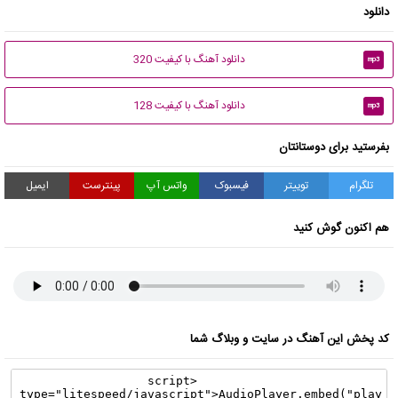
دانلود
دانلود آهنگ با کیفیت 320
mp3
دانلود آهنگ با کیفیت 128
mp3
بفرستید برای دوستانتان
تلگرام
توییتر
فیسبوک
واتس آپ
پینترست
ایمیل
هم اکنون گوش کنید
کد پخش این آهنگ در سایت و وبلاگ شما