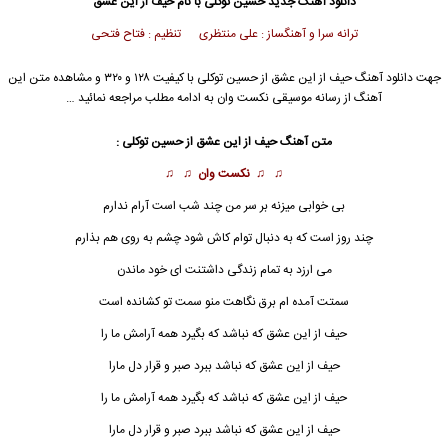
دانلود آهنگ جدید
حسین توکلی با نام حیف از این عشق
ترانه سرا و آهنگساز : علی منتظری تنظیم : فتاح فتحی
جهت دانلود آهنگ حیف از این عشق از حسین توکلی با کیفیت ۱۲۸ و ۳۲۰ و مشاهده متن این
آهنگ از رسانه موسیقی نکست وان به ادامه مطلب مراجعه نمائید …
متن آهنگ حیف از این عشق از حسین توکلی :
♫ ♫
نکست وان
♫ ♫
بی خوابی میزنه بر سر من چند شب است آرام ندارم
چند روز است که به دنبال توام کاش شود چشم به روی هم بذارم
می ارزد به تمام زندگی داشتنت ای خود ماندن
سمتت آمده ام برق نگاهت منو سمت تو کشانده است
حیف از این عشق
که نباشد که بگیرد همه آرامش ما را
حیف از این عشق که نباشد ببرد صبر و قرار دل مارا
حیف از این عشق که نباشد که بگیرد همه آرامش ما را
حیف از این عشق که نباشد ببرد صبر و قرار دل مارا