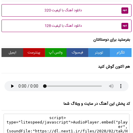
دانلود آهنگ با کیفیت 320
mp3
دانلود آهنگ با کیفیت 128
mp3
بفرستید برای دوستانتان
تلگرام
توییتر
فیسبوک
واتس آپ
پینترست
ایمیل
هم اکنون گوش کنید
کد پخش این آهنگ در سایت و وبلاگ شما