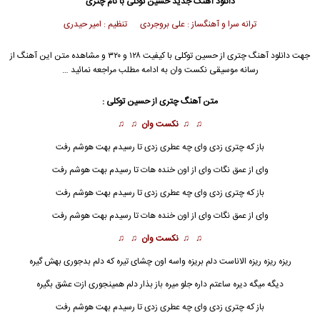
دانلود آهنگ جدید
حسین توکلی با نام چتری
ترانه سرا و آهنگساز : علی بروجردی تنظیم : امیر حیدری
جهت دانلود آهنگ چتری از حسین توکلی با کیفیت ۱۲۸ و ۳۲۰ و مشاهده متن این آهنگ از
رسانه موسیقی نکست وان به ادامه مطلب مراجعه نمائید …
متن آهنگ چتری از حسین توکلی :
♫ ♫
نکست وان
♫ ♫
باز که چتری زدی وای چه عطری زدی تا رسیدم بهت هوشم رفت
وای از عمق نگات وای از اون خنده هات تا رسیدم بهت هوشم رفت
باز که
چتری
زدی وای چه عطری زدی تا رسیدم بهت هوشم رفت
وای از عمق نگات وای از اون خنده هات تا رسیدم بهت هوشم رفت
♫ ♫
نکست وان
♫ ♫
ریزه ریزه ریزه الاناست دلم بریزه واسه اون چشای تیره که دلم بدجوری بهش گیره
دیگه میگه دیره ساعتم داره جلو میره باز بذار دلم همینجوری ازت عشق بگیره
باز که چتری زدی وای چه عطری زدی تا رسیدم بهت هوشم رفت