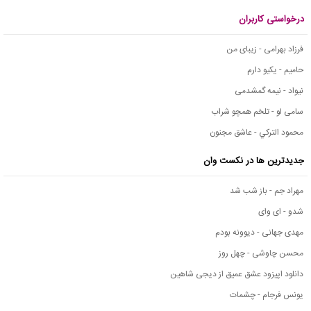
درخواستی کاربران
فرزاد بهرامی - زیبای من
حامیم - یکیو دارم
نیواد - نیمه گمشدمی
سامی لو - تلخم همچو شراب
محمود التركي - عاشق مجنون
جدیدترین ها در نکست وان
مهراد جم - باز شب شد
شدو - ای وای
مهدی جهانی - دیوونه بودم
محسن چاوشی - چهل روز
دانلود اپیزود عشق عمیق از دیجی شاهین
یونس فرجام - چشمات