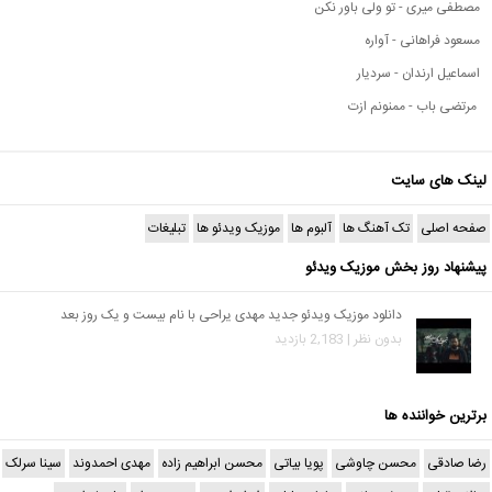
مصطفی میری - تو ولی باور نکن
مسعود فراهانی - آواره
اسماعیل ارندان - سردیار
مرتضی باب - ممنونم ازت
لینک های سایت
صفحه اصلی
تک آهنگ ها
آلبوم ها
موزیک ویدئو ها
تبلیغات
پیشنهاد روز بخش موزیک ویدئو
دانلود موزیک ویدئو جدید مهدی یراحی با نام بیست و یک روز بعد
بدون نظر | 2,183 بازدید
برترین خواننده ها
رضا صادقی
محسن چاوشی
پویا بیاتی
محسن ابراهیم زاده
مهدی احمدوند
سینا سرلک