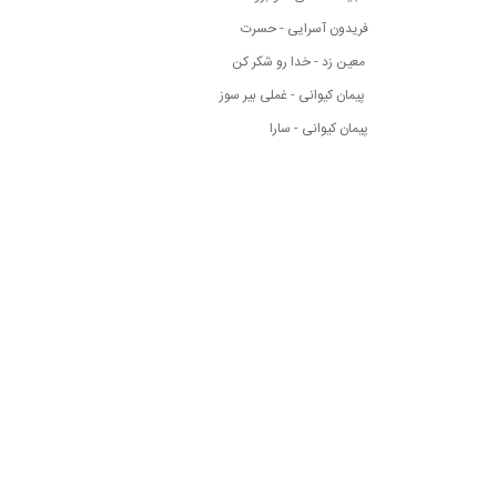
فریدون آسرایی - حسرت
معین زد - خدا رو شکر کن
پیمان کیوانی - غملی بیر سوز
پیمان کیوانی - سارا