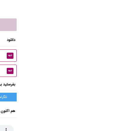
دانلود
mp3
mp3
بفرستید بر
تلگرام
هم اکنون 