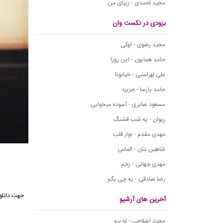
مجید احمدی - زیبای من
بزودی در نکست وان
مجید رضوی - اوکی
حامد همایون - این روزا
علی لهراسبی - خیابونا
حامد پارسا - جزیره
مسعود صابری - آسوده میخوابی
ریوان - یه شب قشنگ
مهدی مقدم - نوار قلب
شاهین بنان - الماس
مهدی جهانی - زخم
رضا صادقی - یه چی بگم
جهت دانلو
آخرین های آرشیو
مجید اصلاحی - تو برو