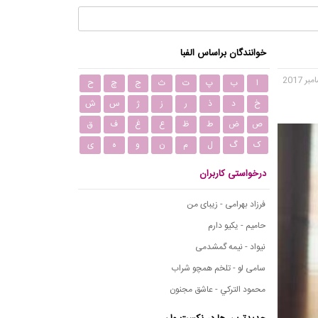
خوانندگان براساس الفبا
ا
ب
پ
ت
ث
ج
چ
ح
خ
د
ذ
ر
ز
ژ
س
ش
ص
ض
ط
ظ
ع
غ
ف
ق
ک
گ
ل
م
ن
و
ه
ی
درخواستی کاربران
فرزاد بهرامی - زیبای من
حامیم - یکیو دارم
نیواد - نیمه گمشدمی
سامی لو - تلخم همچو شراب
محمود التركي - عاشق مجنون