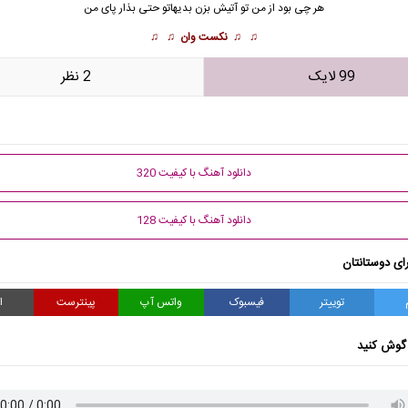
هر چی بود از من تو آتیش بزن بدیهاتو حتی بذار پای من
♫ ♫
نکست وان
♫ ♫
99 لایک
2 نظر
دانلود آهنگ با کیفیت 320
دانلود آهنگ با کیفیت 128
ای دوستانتان
توییتر
فیسبوک
واتس آپ
پینترست
ا
گوش کنید