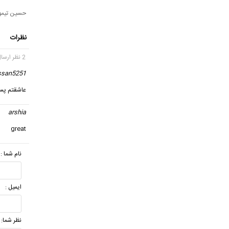
حسین تیمور
نظرات
2 نظر ارسال شده
ssan5251
عاشقتم پسر
arshia
great
نام شما :
ایمیل :
نظر شما: