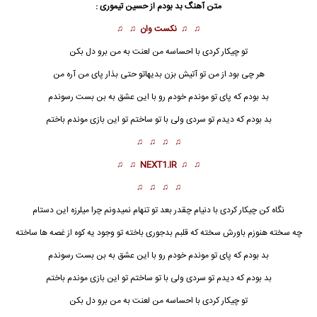
متن آهنگ
بد بودم
از
حسین تیموری
:
♫ ♫
نکست وان
♫ ♫
تو چیکار کردی با احساسه من لعنت به من برو دل بکن
هر چی بود از من تو آتیش بزن بدیهاتو حتی بذار پای من آره من
بد بودم که پای تو موندم خودم رو با این عشق به بن بست رسوندم
بد بودم که دیدم تو سردی ولی با تو ساختم تو این بازی موندم باختم
♫ ♫ ♫ ♫
♫ ♫
NEXT1.IR
♫ ♫
♫ ♫ ♫ ♫
نگاه کن چیکار کردی با دنیام چقدر بعد تو تنهام نمیدونم چرا میلرزه این دستام
چه سخته هنوزم باورش سخته که قلبم بدجوری باخته تو وجود یه کوه از غصه ها ساخته
بد بودم که پای تو موندم خودم رو با این عشق به بن بست رسوندم
بد بودم
که دیدم تو سردی ولی با تو ساختم تو این بازی موندم باختم
تو چیکار کردی با احساسه من لعنت به من برو دل بکن