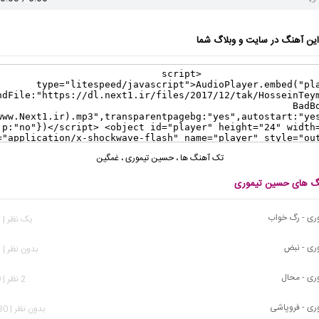
ن آهنگ در سایت و وبلاگ شما
تک آهنگ ها
،
حسین تیموری
،
غمگین
نگ های حسین تیموری
ری - رگ خواب
يک نظر | 263 بازدید
ری - نبض
بدون نظر | 461 بازدید
ری - محال
2 نظر | 569 بازدید
ری - فروپاشی
بدون نظر | 1,230 بازدید