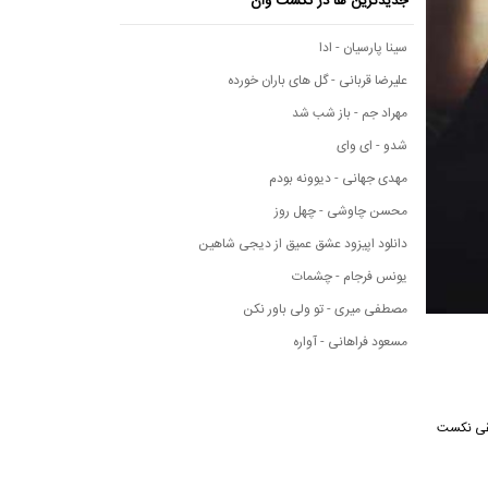
جدیدترین ها در نکست وان
سینا پارسیان - ادا
علیرضا قربانی - گل های باران خورده
مهراد جم - باز شب شد
شدو - ای وای
مهدی جهانی - دیوونه بودم
محسن چاوشی - چهل روز
دانلود اپیزود عشق عمیق از دیجی شاهین
یونس فرجام - چشمات
مصطفی میری - تو ولی باور نکن
مسعود فراهانی - آواره
موسیقی نکست