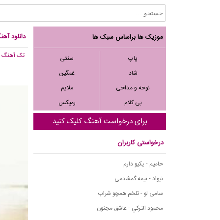
دانلود آهن
موزیک ها براساس سبک ها
تک آهنگ
, ,591
پاپ
سنتی
شاد
غمگین
نوحه و مداحی
ملایم
بی کلام
رمیکس
برای درخواست آهنگ کلیک کنید
درخواستی کاربران
حامیم - یکیو دارم
نیواد - نیمه گمشدمی
سامی لو - تلخم همچو شراب
محمود التركي - عاشق مجنون