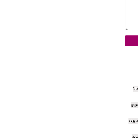
Ne
موری
 بودم
دید