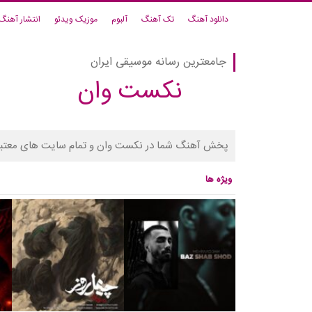
دانلود آهنگ
تک آهنگ
آلبوم
موزیک ویدئو
انتشار آهنگ
جامعترین رسانه موسیقی ایران
نکست وان
پخش آهنگ شما در نکست وان و تمام سایت های معتبر
ویژه ها