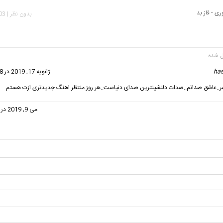
ی - فاز بد
بدون نظر | 2,803 بازدید
ha
گفت:
ژانویه 17, 2019 در 10:08 ب.ظ
..عاشق صداتم..صدات دلنشینترین صدای دنیاست..هر روز منتظر اهنگ جدیدتری ازت هستم
گفت:
می 9, 2019 در 8:30 ب.ظ