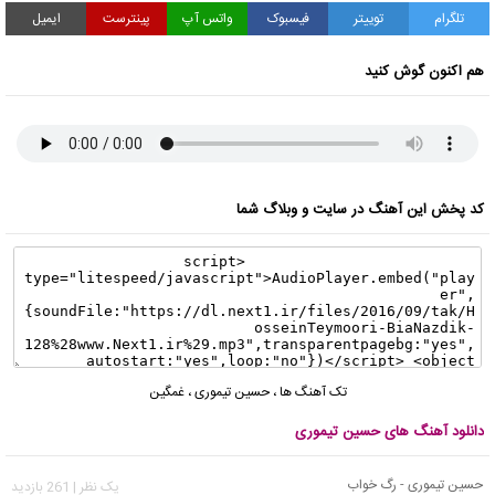
تلگرام
توییتر
فیسبوک
واتس آپ
پینترست
ایمیل
هم اکنون گوش کنید
کد پخش این آهنگ در سایت و وبلاگ شما
تک آهنگ ها
،
حسین تیموری
،
غمگین
دانلود آهنگ های حسین تیموری
حسین تیموری - رگ خواب
يک نظر | 261 بازدید