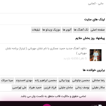
مانی - کجایی
لینک های سایت
صفحه اصلی
تک آهنگ ها
آلبوم ها
موزیک ویدئو ها
تبلیغات
پیشنهاد روز بخش ملایم
دانلود آهنگ جدید حمید عسکری با نام نشان مهربانی ( تیتراژ برنامه نشان
مهربانی )
5 نظر | 4,656 بازدید
برترین خواننده ها
رضا صادقی
محسن چاوشی
پویا بیاتی
محسن ابراهیم زاده
مهدی احمدوند
سینا سرلک
سالار عقیلی
یوسف زمانی
سامان جلیلی
فرزاد فرزین
حمید هیراد
علی لهراسبی
تمامی حقوق و مالکیت قالب متعلق به
نکست وان
می باشد.