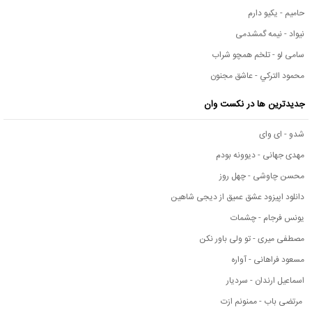
حامیم - یکیو دارم
نیواد - نیمه گمشدمی
سامی لو - تلخم همچو شراب
محمود التركي - عاشق مجنون
جدیدترین ها در نکست وان
شدو - ای وای
مهدی جهانی - دیوونه بودم
محسن چاوشی - چهل روز
دانلود اپیزود عشق عمیق از دیجی شاهین
یونس فرجام - چشمات
مصطفی میری - تو ولی باور نکن
مسعود فراهانی - آواره
اسماعیل ارندان - سردیار
مرتضی باب - ممنونم ازت