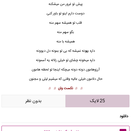
پیش تو غرور من میشکنه
دوست دارم اینو تو باور کنی
قلب تو همیشه سهم منه
بگو سهم منه
همیشه با منه
داره بهونه نمیشه که بی تو بمونه دل دیوونه
داره میخونه چشای تو خیلی زلاله یه آسمونه
آرزوهامون دونه دونه میچکه اینجا تو لحظه هامون
حال دلامون خیلی عالیه وقتی که میشیم لیلی و مجنون
♫ ♫
نکست وان
♫ ♫
25 لایک
بدون نظر
دانلود