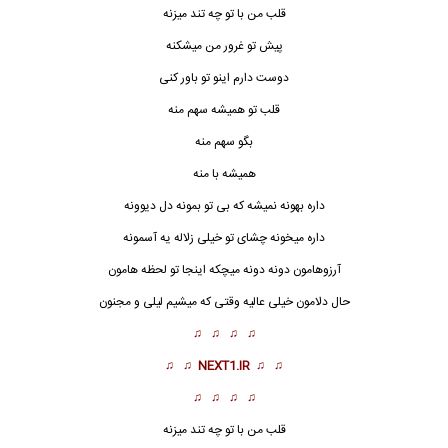
قلب من با تو چه تند میزنه
پیش تو غرور من میشکنه
دوست دارم اینو تو باور کنی
قلب تو همیشه سهم منه
بگو سهم منه
همیشه با منه
داره بهونه نمیشه که بی تو بمونه دل دیوونه
داره میخونه چشای تو خیلی زلاله یه آسمونه
آرزوهامون دونه دونه میچکه اینجا تو لحظه هامون
حال دلامون خیلی عالیه وقتی که میشیم لیلی و مجنون
♫ ♫ ♫ ♫
♫ ♫
NEXT1.IR
♫ ♫
♫ ♫ ♫ ♫
قلب من با تو چه تند میزنه