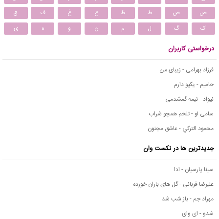
ص
ض
ط
ظ
ع
غ
ف
ق
ک
گ
ل
م
ن
و
ه
ی
درخواستی کاربران
فرزاد بهرامی - زیبای من
حامیم - یکیو دارم
نیواد - نیمه گمشدمی
سامی لو - تلخم همچو شراب
محمود التركي - عاشق مجنون
جدیدترین ها در نکست وان
سینا پارسیان - ادا
علیرضا قربانی - گل های باران خورده
مهراد جم - باز شب شد
شدو - ای وای