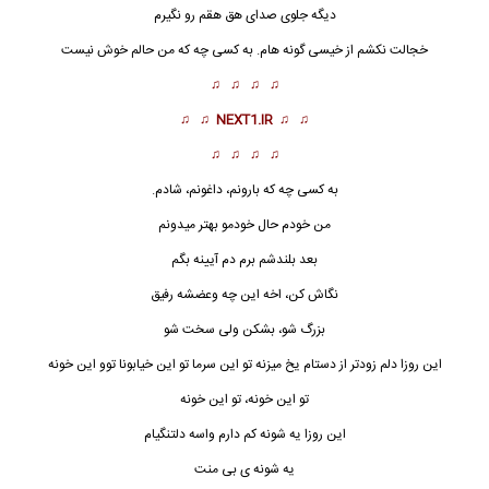
دیگه جلوى صداى هق هقم رو نگیرم
خجالت نکشم از خیسی گونه هام. به کسى چه که من حالم خوش نیست
♫ ♫ ♫ ♫
♫ ♫
NEXT1.IR
♫ ♫
♫ ♫ ♫ ♫
به کسى چه که بارونم، داغونم، شادم.
من خودم حال خودمو بهتر میدونم
بعد بلندشم برم دم آیینه بگم
نگاش کن، اخه این چه وعضشه رفیق
بزرگ شو، بشکن ولى سخت شو
این روزا دلم زودتر از دستام یخ میزنه تو این سرما تو این خیابونا توو این خونه
تو این خونه، تو این خونه
این روزا یه شونه کم دارم واسه دلتنگیام
یه شونه ى بى منت