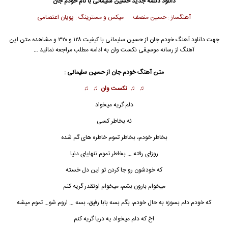
دانلود دکلمه جدید
حسین سلیمانی
با نام خودم جان
آهنگساز : حسین منصف میکس و مسترینگ : پویان اعتصامی
جهت دانلود آهنگ خودم جان از
حسین سلیمانی
با کیفیت ۱۲۸ و ۳۲۰ و مشاهده متن این
آهنگ از رسانه موسیقی نکست وان به ادامه مطلب مراجعه نمائید …
متن آهنگ
خودم جان
از
حسین سلیمانی
:
♫ ♫
نکست وان
♫ ♫
دلم گریه میخواد
نه بخاطر کسى
بخاطر خودم، بخاطر تموم خاطره هاى گم شده
روزاى رفته … بخاطر تموم تنهایاى دنیا
که خودشون رو جا کردن تو این دل خسته
میخوام بارون بشم، میخوام اونقدر گریه کنم
که خودم دلم بسوزه به حال خودم، بگم بسه بابا رفیق، بسه … اروم شو… تموم میشه
اخ که دلم میخواد یه دریا گریه کنم