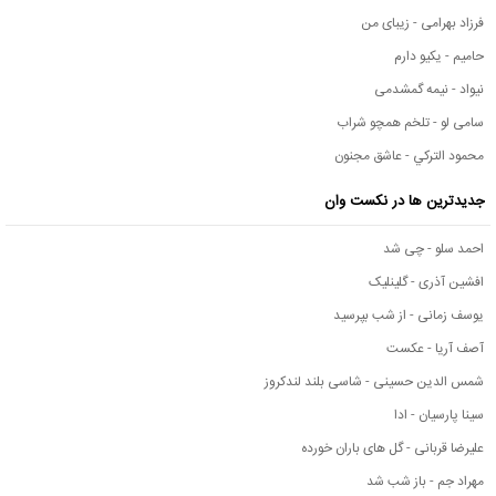
فرزاد بهرامی - زیبای من
حامیم - یکیو دارم
نیواد - نیمه گمشدمی
سامی لو - تلخم همچو شراب
محمود التركي - عاشق مجنون
جدیدترین ها در نکست وان
احمد سلو - چی شد
افشین آذری - گلینلیک
یوسف زمانی - از شب بپرسید
آصف آریا - عکست
شمس الدین حسینی - شاسی بلند لندکروز
سینا پارسیان - ادا
علیرضا قربانی - گل های باران خورده
مهراد جم - باز شب شد