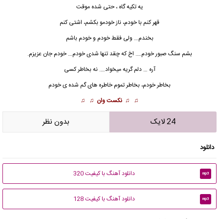
یه تکیه گاه ، حتی شده موقت
قهر کنم با
خودم
، ناز خودمو بکشم، اشتى کنم
بخندم… ولى فقط خودم و خودم باشم
بشم سنگ صبور خودم…. اخ که چقد تنها شدى خودم… خودم جان عزیزم.
آره … دلم گریه میخواد…. نه بخاطر کسى
بخاطر خودم، بخاطر تموم خاطره هاى گم شده ی خودم
♫ ♫
نکست وان
♫ ♫
24 لایک
بدون نظر
دانلود
دانلود آهنگ با کیفیت 320
mp3
دانلود آهنگ با کیفیت 128
mp3