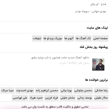
شدو - ای وای
مهدی جهانی - دیوونه بودم
لینک های سایت
صفحه اصلی
تک آهنگ ها
آلبوم ها
موزیک ویدئو ها
تبلیغات
پیشنهاد روز بخش شاد
دانلود آهنگ جدید حامد همایون با نام دوباره عشق
بدون نظر | 14,845 بازدید
برترین خواننده ها
رضا صادقی
محسن چاوشی
پویا بیاتی
محسن ابراهیم زاده
مهدی احمدوند
سینا سرلک
سالار عقیلی
یوسف زمانی
سامان جلیلی
فرزاد فرزین
حمید هیراد
علی لهراسبی
تمامی حقوق و مالکیت قالب متعلق به
نکست وان
می باشد.