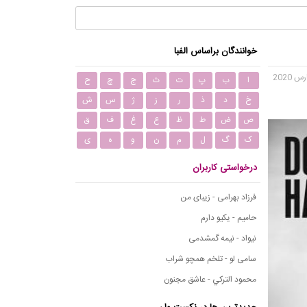
خوانندگان براساس الفبا
ا
ب
پ
ت
ث
ج
چ
ح
خ
د
ذ
ر
ز
ژ
س
ش
ص
ض
ط
ظ
ع
غ
ف
ق
ک
گ
ل
م
ن
و
ه
ی
درخواستی کاربران
فرزاد بهرامی - زیبای من
حامیم - یکیو دارم
نیواد - نیمه گمشدمی
سامی لو - تلخم همچو شراب
محمود التركي - عاشق مجنون