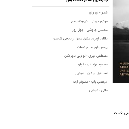
جدیدترین ها در نکست وان
شدو - ای وای
مهدی جهانی - دیوونه بودم
محسن چاوشی - چهل روز
دانلود اپیزود عشق عمیق از دیجی شاهین
یونس فرجام - چشمات
مصطفی میری - تو ولی باور نکن
مسعود فراهانی - آواره
اسماعیل ارندان - سردیار
مرتضی باب - ممنونم ازت
مانی - کجایی
 از رسانه موسیقی نکست