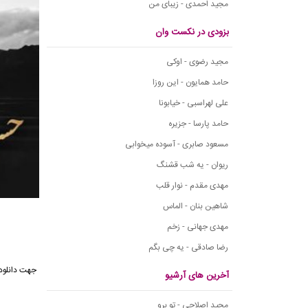
مجید احمدی - زیبای من
بزودی در نکست وان
مجید رضوی - اوکی
حامد همایون - این روزا
علی لهراسبی - خیابونا
حامد پارسا - جزیره
مسعود صابری - آسوده میخوابی
ریوان - یه شب قشنگ
مهدی مقدم - نوار قلب
شاهین بنان - الماس
مهدی جهانی - زخم
رضا صادقی - یه چی بگم
آخرین های آرشیو
مجید اصلاحی - تو برو