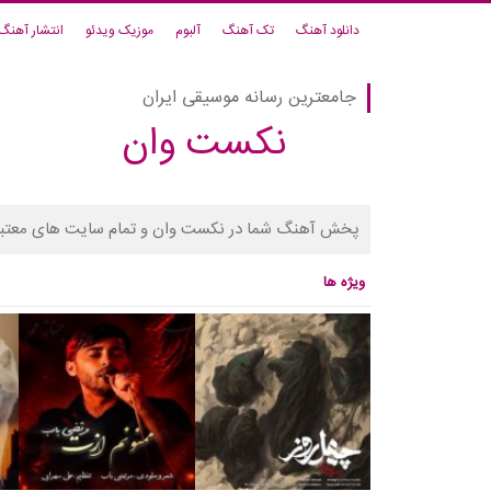
دانلود آهنگ
تک آهنگ
آلبوم
موزیک ویدئو
انتشار آهنگ
جامعترین رسانه موسیقی ایران
نکست وان
پخش آهنگ شما در نکست وان و تمام سایت های معتبر
ویژه ها