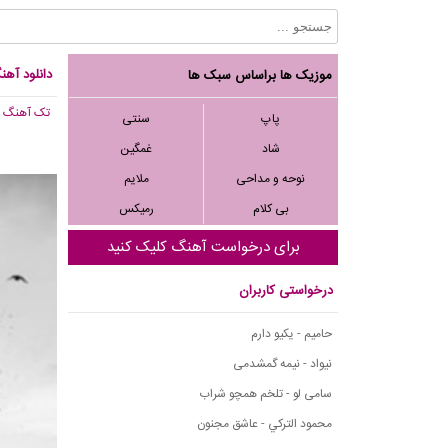
دانلود آه
موزیک ها براساس سبک ها
تک آهنگ
, 971
پاپ
سنتی
شاد
غمگین
نوحه و مداحی
ملایم
بی کلام
رمیکس
برای درخواست آهنگ کلیک کنید
درخواستی کاربران
حامیم - یکیو دارم
نیواد - نیمه گمشدمی
سامی لو - تلخم همچو شراب
محمود التركي - عاشق مجنون