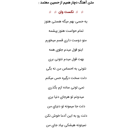
متن آهنگ
دچار همیم
از حسین معتمد :
♫ ♫
نکست وان
♫ ♫
يه حسى بهم ميگه هستى هنوز
تمام حواست هنوز پيشمه
منو دوست دارى قسم ميخورم
اينو قول ميدم جلوى همه
بهت قول ميدم نتونى برى
نتونى به احساس من نه بگى
دلت سخت درگيره حس ميكنم
نمى تونى ساده ازم بگذرى
ميدونم تو هرجاى دنيا برى
دلت جا ميمونه تو دنياي من
دلت رو به اين آدما خوش نكن
نميتونه هيشكى بياد جاى من