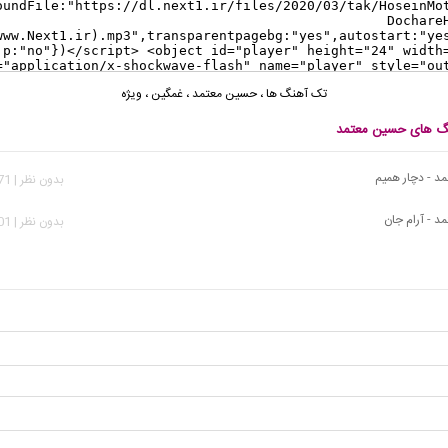
تک آهنگ ها
،
حسین معتمد
،
غمگین
،
ویژه
نگ های حسین معتمد
 - دچار همیم
بدون نظر | 2,971 بازدید
 - آرام جان
بدون نظر | 4,001 بازدید