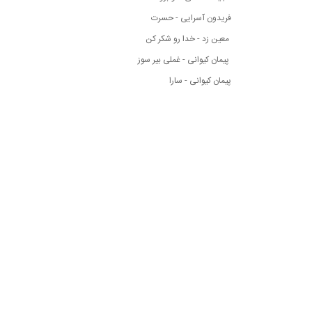
فریدون آسرایی - حسرت
معین زد - خدا رو شکر کن
پیمان کیوانی - غملی بیر سوز
پیمان کیوانی - سارا