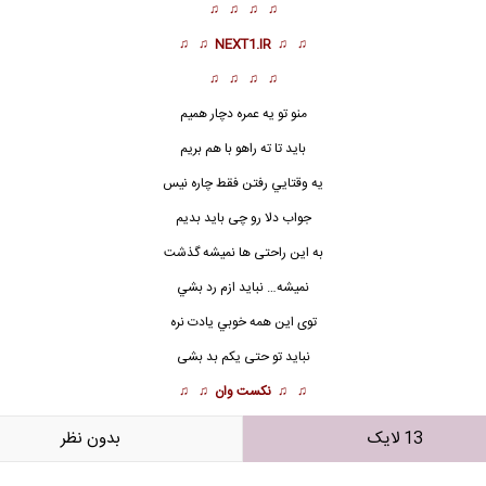
♫ ♫ ♫ ♫
♫ ♫
NEXT1.IR
♫ ♫
♫ ♫ ♫ ♫
منو تو يه عمره
دچار هميم
بايد تا ته راهو با هم بريم
يه وقتايي رفتن فقط چاره نيس
جواب دلا رو چى بايد بديم
به اين راحتى ها نميشه گذشت
نميشه… نبايد ازم رد بشي
توى اين همه خوبي يادت نره
نبايد تو حتى يكم بد بشى
♫ ♫
نکست وان
♫ ♫
13 لایک
بدون نظر