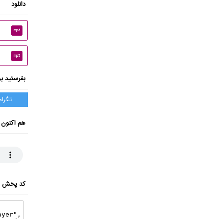
دانلود
mp3
mp3
بفرستید بر
تلگرام
هم اکنون 
کد پخش ای