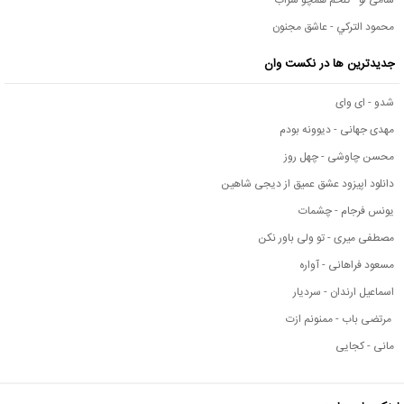
محمود التركي - عاشق مجنون
جدیدترین ها در نکست وان
شدو - ای وای
مهدی جهانی - دیوونه بودم
محسن چاوشی - چهل روز
دانلود اپیزود عشق عمیق از دیجی شاهین
یونس فرجام - چشمات
مصطفی میری - تو ولی باور نکن
مسعود فراهانی - آواره
اسماعیل ارندان - سردیار
مرتضی باب - ممنونم ازت
مانی - کجایی