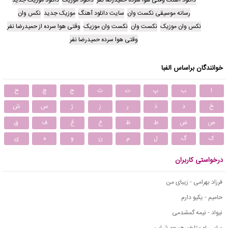
دانلود آهنگ وقتی هوا سرده حمیدرضا نفر
دانلود موزیک
دانلود موزیک جدید
رسانه موسیقی نکست وان
سایت دانلود آهنگ
موزیک جدید
نکس وان
نکس وان موزیک
نکست وان
نکست وان موزیک
وقتی هوا سرده از حمیدرضا نفر
وقتی هوا سرده حمیدرضا نفر
خوانندگان براساس الفبا
ا
ب
پ
ت
ث
ج
چ
ح
خ
د
ذ
ر
ز
ژ
س
ش
ص
ض
ط
ظ
ع
غ
ف
ق
ک
گ
ل
م
ن
و
ه
ی
درخواستی کاربران
فرزاد بهرامی - زیبای من
حامیم - یکیو دارم
نیواد - نیمه گمشدمی
سامی لو - تلخم همچو شراب