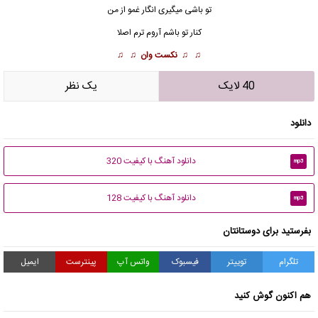
تو باشی میگیری انگار غمو از من
کنار تو باشم آروم ترم اصلا
♫ ♫
نکست وان
♫ ♫
40 لایک
يک نظر
دانلود
دانلود آهنگ با کیفیت 320
mp3
دانلود آهنگ با کیفیت 128
mp3
بفرستید برای دوستانتان
تلگرام
توییتر
فیسبوک
واتس آپ
پینترست
ایمیل
هم اکنون گوش کنید