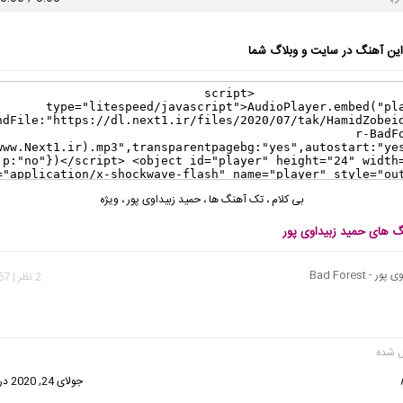
ن آهنگ در سایت و وبلاگ شما
بی کلام
،
تک آهنگ ها
،
حمید زبیداوی پور
،
ویژه
نگ های حمید زبیداوی پور
- Bad Forest
2 نظر | 2,567 بازدید
گفت:
جولای 24, 2020 در 3:29 ق.ظ