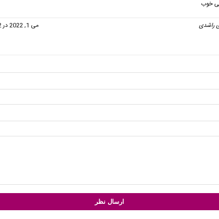
لی خوب
 راشدی
گفت:
می 1, 2022 در 11:42 ق.ظ