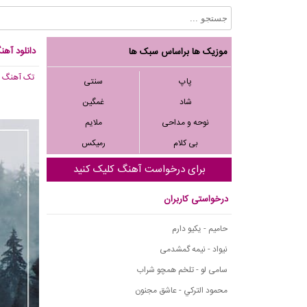
دانلود آهنگ 
موزیک ها براساس سبک ها
تک آهنگ
, 567
پاپ
سنتی
شاد
غمگین
نوحه و مداحی
ملایم
بی کلام
رمیکس
برای درخواست آهنگ کلیک کنید
درخواستی کاربران
حامیم - یکیو دارم
نیواد - نیمه گمشدمی
سامی لو - تلخم همچو شراب
محمود التركي - عاشق مجنون