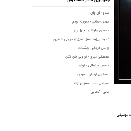
جدیدترین ها در نکست وان
شدو - ای وای
مهدی جهانی - دیوونه بودم
محسن چاوشی - چهل روز
دانلود اپیزود عشق عمیق از دیجی شاهین
یونس فرجام - چشمات
مصطفی میری - تو ولی باور نکن
مسعود فراهانی - آواره
اسماعیل ارندان - سردیار
مرتضی باب - ممنونم ازت
مانی - کجایی
این آهنگ از رسانه موسیقی