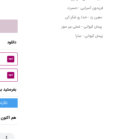
فریدون آسرایی - حسرت
معین زد - خدا رو شکر کن
پیمان کیوانی - غملی بیر سوز
پیمان کیوانی - سارا
دانلود
mp3
mp3
بفرستید بر
تلگرام
هم اکنون 