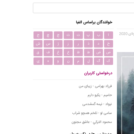
خوانندگان براساس الفبا
ا
ب
پ
ت
ث
ج
چ
ح
خ
د
ذ
ر
ز
ژ
س
ش
ص
ض
ط
ظ
ع
غ
ف
ق
ک
گ
ل
م
ن
و
ه
ی
درخواستی کاربران
فرزاد بهرامی - زیبای من
حامیم - یکیو دارم
نیواد - نیمه گمشدمی
سامی لو - تلخم همچو شراب
محمود التركي - عاشق مجنون