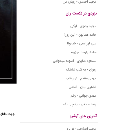
مجید احمدی - زیبای من
بزودی در نکست وان
مجید رضوی - اوکی
حامد همایون - این روزا
علی لهراسبی - خیابونا
حامد پارسا - جزیره
مسعود صابری - آسوده میخوابی
ریوان - یه شب قشنگ
مهدی مقدم - نوار قلب
شاهین بنان - الماس
مهدی جهانی - زخم
رضا صادقی - یه چی بگم
آخرین های آرشیو
مجید اصلاحی - تو برو