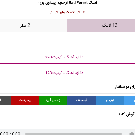
آهنگ Bad Forest از حمید زبیداوی پور :
♫ ♫
نکست وان
♫ ♫
13 لایک
2 نظر
دانلود آهنگ با کیفیت 320
دانلود آهنگ با کیفیت 128
ای دوستانتان
توییتر
فیسبوک
واتس آپ
پینترست
ا
گوش کنید