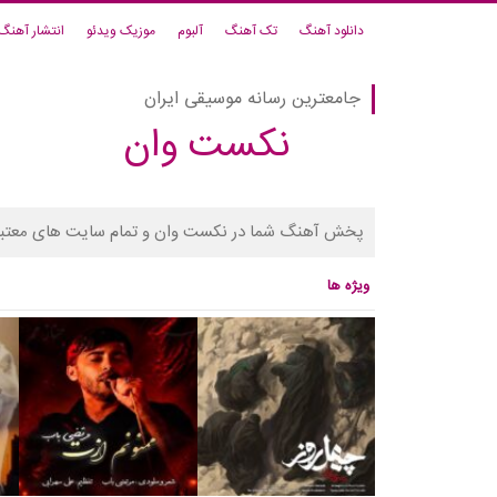
دانلود آهنگ
تک آهنگ
آلبوم
موزیک ویدئو
انتشار آهنگ
جامعترین رسانه موسیقی ایران
نکست وان
پخش آهنگ شما در نکست وان و تمام سایت های معتبر
ویژه ها