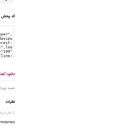
کد پخش ای
دانلود آه
حمید زبیداوی پور 
نظرات
2 نظر ارسال شده
motamed