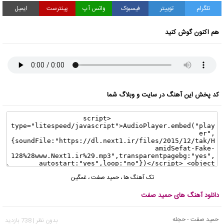
تلگرام
توییتر
فیسبوک
واتس آپ
پینترست
ایمیل
هم اکنون گوش کنید
کد پخش این آهنگ در سایت و وبلاگ شما
تک آهنگ ها
،
حمید صفت
،
غمگین
دانلود آهنگ های حمید صفت
حمید صفت - حجله
بدون نظر | 738 بازدید