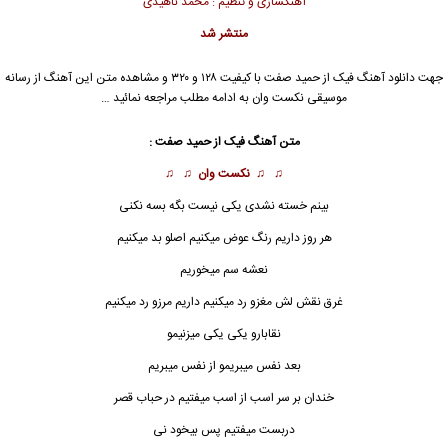
آهنگسازی و تنظیم : محمد ناهیدی
منتشر شد
جهت دانلود آهنگ فیک از
حمید صفت
با کیفیت ۱۲۸ و ۳۲۰ و مشاهده متن این آهنگ از رسانه
موسیقی نکست وان به ادامه مطلب مراجعه نمائید …
متن آهنگ فیک از حمید صفت :
♫ ♫
نکست وان
♫ ♫
بینم خسته نشدی یکی نیست بگه بسه نکنی
هر روز داریم رنگ عوض میکنیم اصلو بد میکنیم
نعشه سم میخوریم
غرق نقش لش مغزو رد میکنیم داریم مرزو رد میکنیم
نقابارو یکی یکی میزنیمو
بعد نفس میبریمو از نفس میبریم
خندان بر سر اسب از
ا
سب میفتیم در حباب قصر
دربست میفتیم پس بیخود نی