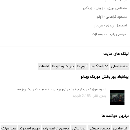
مصطفی میری - تو ولی باور نکن
مسعود فراهانی - آواره
اسماعیل ارندان - سردیار
مرتضی باب - ممنونم ازت
لینک های سایت
صفحه اصلی
تک آهنگ ها
آلبوم ها
موزیک ویدئو ها
تبلیغات
پیشنهاد روز بخش موزیک ویدئو
دانلود موزیک ویدئو جدید مهدی یراحی با نام بیست و یک روز بعد
بدون نظر | 2,183 بازدید
برترین خواننده ها
رضا صادقی
محسن چاوشی
پویا بیاتی
محسن ابراهیم زاده
مهدی احمدوند
سینا سرلک