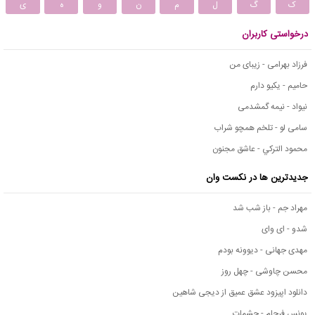
ک
گ
ل
م
ن
و
ه
ی
درخواستی کاربران
فرزاد بهرامی - زیبای من
حامیم - یکیو دارم
نیواد - نیمه گمشدمی
سامی لو - تلخم همچو شراب
محمود التركي - عاشق مجنون
جدیدترین ها در نکست وان
مهراد جم - باز شب شد
شدو - ای وای
مهدی جهانی - دیوونه بودم
محسن چاوشی - چهل روز
دانلود اپیزود عشق عمیق از دیجی شاهین
یونس فرجام - چشمات