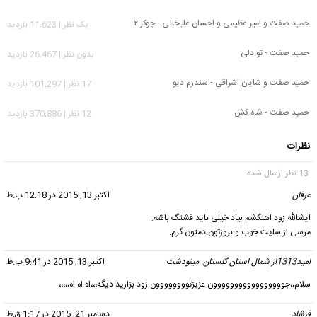
حمید صفت و امیر عظیمی و احسان علیخانی - جوکر ۲
يک نظر | 11,623 بازدید
حمید صفت - تو دلی
بدون نظر | 26,467 بازدید
حمید صفت و شایان اشراقی - سندرم دیو
17 نظر | 101,297 بازدید
حمید صفت - شاه کش
12 نظر | 370,886 بازدید
نظرات
13 نظر ارسال شده
عرفان
گفت:
اکتبر 13, 2015 در 12:18 ب.ظ
ایشالله زود اهنگشم بیاد خیلی باید قشنگ باشه.
مرسی از سایت خوب و بروزتون.دمتون گرم.
امید1313از شمال استان گلستان..مینودشت
گفت:
اکتبر 13, 2015 در 9:41 ب.ظ
سلام،،جووووووووووووووووون عزیزتوووووووون زود بزارید دیگه،،،اه اه اه،،،،،
فرشاد
گفت:
دسامبر 21, 2015 در 1:17 ق.ظ