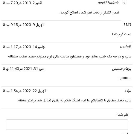
next11admin
گفت:
اکتبر 2, 2019 در 7:20 ب.ظ
ضمن تشکر از دقت نظر شما ، اصلاح گردید .
1121
گفت:
آوریل 9, 2020 در 9:15 ب.ظ
دمت گرم دادا
mahdii
گفت:
نوامبر 14, 2020 در 1:17 ب.ظ
عالی و در جه یک خیلی عشق بود و همینطور سایت عالی تون ممنونم حمید صفت سلطانه
پرهام حسینی
گفت:
می 31, 2021 در 11:40 ق.ظ
عاللللللللی
میلاد
گفت:
آوریل 22, 2022 در 1:54 ب.ظ
عالی دقیقا مطابق با انتظاراتم ،با این اهنگ شکم به یقین تبدیل شد مرامتو عشقه
نام شما :