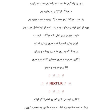
دیدی زندگیم عقدست میگفتیم مست میغریم
در جنگ از کرکس میخوردیم
زندست میکشتیمو بعد مرگ رویه دست میبردیم
بهره از اون قرض میخوردیمو بعد اسم از ابوالفضل میبردیم
خوب ببین این اونی که میگفت نیست
این اونی که میگفت هیچ ربطی نداره
اینجا گنگه و ریچ مثه بی ریشه و ریش
انگاری هیچه و هیچ همش تظاهره و هیچ
انگاری هیچه و هیچ
♫ ♫ ♫ ♫
♫ ♫
NEXT1.IR
♫ ♫
♫ ♫ ♫ ♫
تقلبی تبسمی کن کج رو اخم تنگو کوتاه
پاشنه لخت قلمبه یه شات دست عکس به عجب تبهری