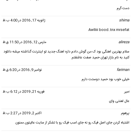
دمت گرم
shima
گفت:
ژانویه 17, 2016 در 4:00 ب.ظ
Awlliii bood..tnx mrsefat
alireza
گفت:
مارس 12, 2016 در 11:50 ق.ظ
سلام بهترین اهنگی بود ک من گوش دادم داره اهنگ جدید تو اینترنت گذاشته میشه دانلود
کنید به نام بازار تهران حمید صفت عاشقتم
fariman
گفت:
نوامبر 9, 2016 در 6:20 ق.ظ
خیلی خوب بود حمید دوستت دارم
امير
گفت:
فوریه 21, 2019 در 6:12 ب.ظ
عال لعنتی وای
پرهوم
گفت:
اکتبر 2, 2019 در 2:27 ب.ظ
اشتباه کردن جای اصل فیک رو نه جای اسب فیک رو با تشکر از سایت عالیتون.ممنون