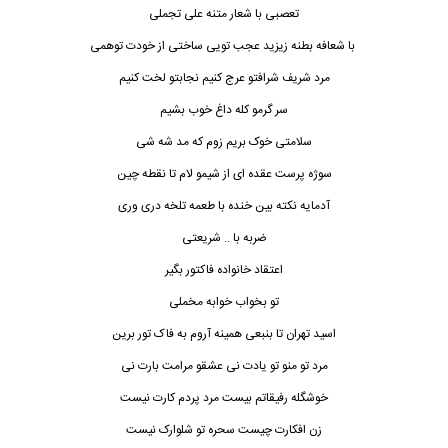
تعصبی با شعار متنه علی تجملی
با شعافه بطنه زیزید عجب تویی ساختی از خودت توهمی
مرد شریف شرافتو عرج کنیم نجابتو لخت کنیم
سر گرمو کله داغ خوب بشیم
سلامتی خوک بریم زوم که مد شه شی
سوژه پرست عقده ای از شیمو لام تا نقطه چین
آدمایه نکته بین خنده با طعمه تلخه دری وری
ضربه با .. شریعتی
اعتقاد خانواده فاکتور بگیر
تو بخواب خوابه مخملی
اسید تهران تا بنبعی هم
ی
نه آروم به فاک تور برین
مرد تو منو تو یادت نی عشقو مرامت بارت نی
خوشگله رفیقاتم بیست مرد پردم کارت نیست
زن افکارت چیست سحره تو شلوارک نیست