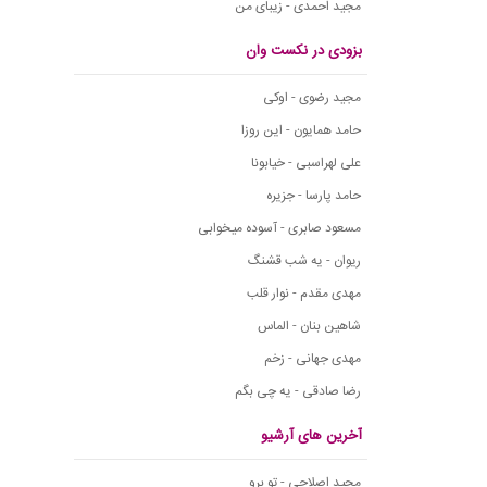
مجید احمدی - زیبای من
بزودی در نکست وان
مجید رضوی - اوکی
حامد همایون - این روزا
علی لهراسبی - خیابونا
حامد پارسا - جزیره
مسعود صابری - آسوده میخوابی
ریوان - یه شب قشنگ
مهدی مقدم - نوار قلب
شاهین بنان - الماس
مهدی جهانی - زخم
رضا صادقی - یه چی بگم
آخرین های آرشیو
مجید اصلاحی - تو برو