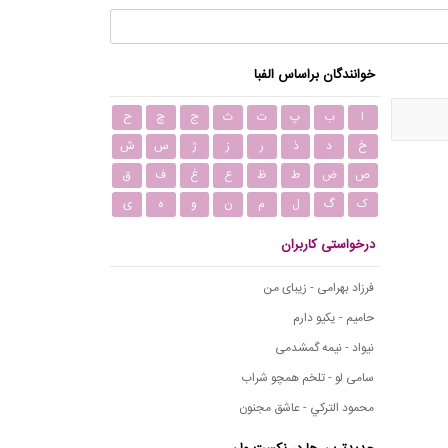
خوانندگان براساس الفبا
ا
ب
پ
ت
ث
ج
چ
ح
خ
د
ذ
ر
ز
ژ
س
ش
ص
ض
ط
ظ
ع
غ
ف
ق
ک
گ
ل
م
ن
و
ه
ی
درخواستی کاربران
فرزاد بهرامی - زیبای من
حامیم - یکیو دارم
نیواد - نیمه گمشدمی
سامی لو - تلخم همچو شراب
محمود التركي - عاشق مجنون