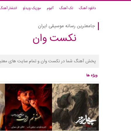
دانلود آهنگ
تک آهنگ
آلبوم
موزیک ویدئو
انتشار آهنگ
جامعترین رسانه موسیقی ایران
نکست وان
پخش آهنگ شما در نکست وان و تمام سایت های معتبر
ویژه ها