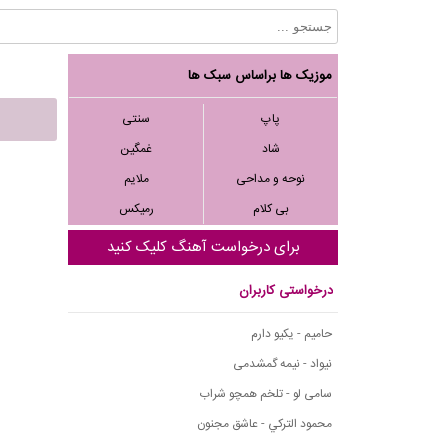
موزیک ها براساس سبک ها
پاپ
سنتی
شاد
غمگین
نوحه و مداحی
ملایم
بی کلام
رمیکس
برای درخواست آهنگ کلیک کنید
درخواستی کاربران
حامیم - یکیو دارم
نیواد - نیمه گمشدمی
سامی لو - تلخم همچو شراب
محمود التركي - عاشق مجنون